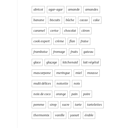
abricot
agar-agar
amande
amandes
banane
biscuits
bûche
cacao
cake
caramel
cerise
chocolat
citron
cook expert
crème
flan
fraise
framboise
fromage
fruits
gateau
glace
glaçage
kitchenaid
lait végétal
mascarpone
meringue
miel
mousse
multi délices
noisette
noix
noix de coco
orange
pain
poire
pomme
sirop
sucre
tarte
tartelettes
thermomix
vanille
yaourt
érable