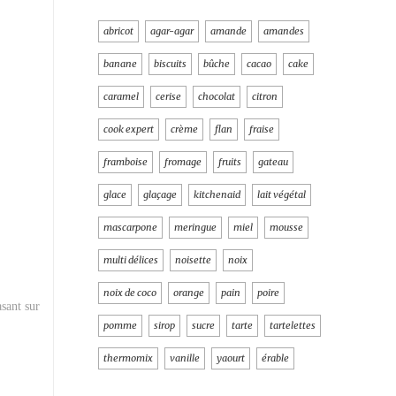
abricot
agar-agar
amande
amandes
banane
biscuits
bûche
cacao
cake
caramel
cerise
chocolat
citron
cook expert
crème
flan
fraise
framboise
fromage
fruits
gateau
glace
glaçage
kitchenaid
lait végétal
mascarpone
meringue
miel
mousse
multi délices
noisette
noix
noix de coco
orange
pain
poire
sant sur
pomme
sirop
sucre
tarte
tartelettes
thermomix
vanille
yaourt
érable