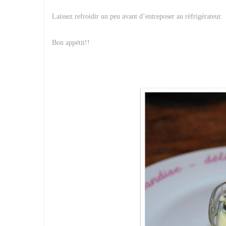
Laissez refroidir un peu avant d’entreposer au réfrigérateur.
Bon appétit!!