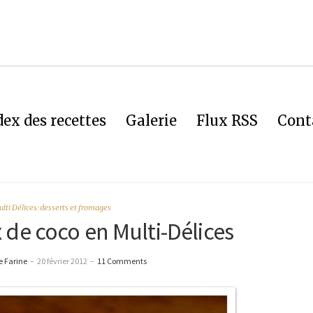
dex des recettes
Galerie
Flux RSS
Cont
lti Délices: desserts et fromages
x de coco en Multi-Délices
 Farine
–
20 février 2012
–
11 Comments