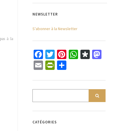
NEWSLETTER
S'abonner à la Newsletter
pas à la
Facebook
Twitter
Pinterest
WhatsApp
Diaspora
Mastod
Email
PrintFriendly
Partager
CATÉGORIES