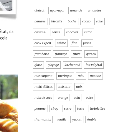
abricot
agar-agar
amande
amandes
banane
biscuits
bûche
cacao
cake
at, il a
caramel
cerise
chocolat
citron
 cela
cook expert
crème
flan
fraise
framboise
fromage
fruits
gateau
glace
glaçage
kitchenaid
lait végétal
mascarpone
meringue
miel
mousse
multi délices
noisette
noix
noix de coco
orange
pain
poire
pomme
sirop
sucre
tarte
tartelettes
thermomix
vanille
yaourt
érable