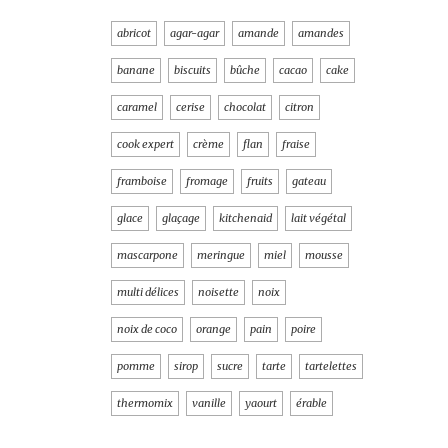
abricot
agar-agar
amande
amandes
banane
biscuits
bûche
cacao
cake
caramel
cerise
chocolat
citron
cook expert
crème
flan
fraise
framboise
fromage
fruits
gateau
glace
glaçage
kitchenaid
lait végétal
mascarpone
meringue
miel
mousse
multi délices
noisette
noix
noix de coco
orange
pain
poire
pomme
sirop
sucre
tarte
tartelettes
thermomix
vanille
yaourt
érable