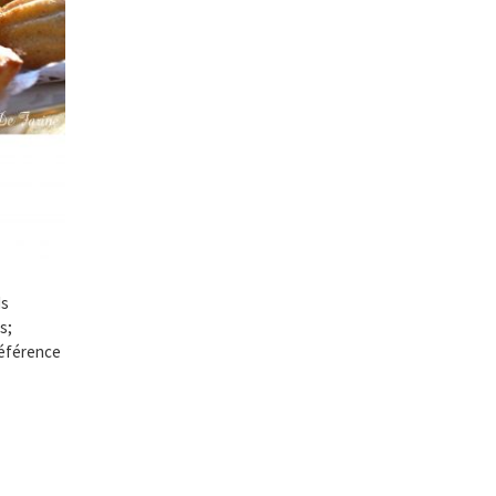
ds
s;
référence