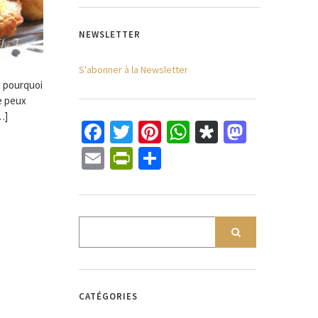
NEWSLETTER
S'abonner à la Newsletter
t pourquoi
e peux
…]
Facebook
Twitter
Pinterest
WhatsApp
Diaspora
Mastod
Email
PrintFriendly
Partager
CATÉGORIES