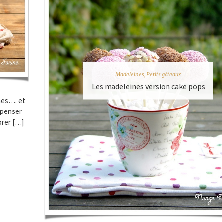
Madeleines
,
Petits gâteaux
Les madeleines version cake pops
ines…. et
y penser
orer […]