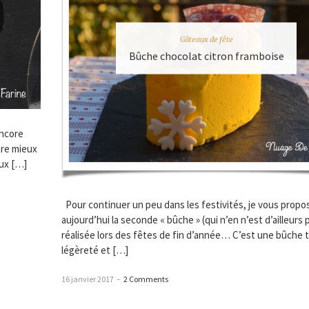
Gâteaux de fête
Bûche chocolat citron framboise
encore
core mieux
eux […]
Pour continuer un peu dans les festivités, je vous propo
aujourd’hui la seconde « bûche » (qui n’en n’est d’ailleurs 
réalisée lors des fêtes de fin d’année… C’est une bûche 
légèreté et […]
16 janvier 2017
–
2 Comments