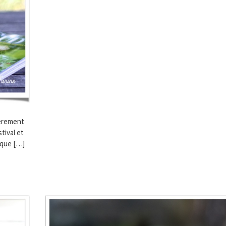
ièrement
tival et
e que […]