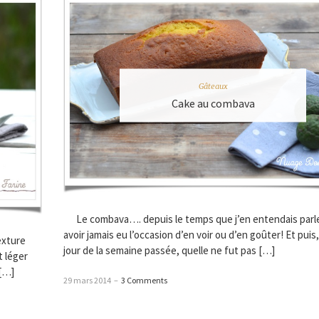
Gâteaux
Cake au combava
Le combava…. depuis le temps que j’en entendais parl
avoir jamais eu l’occasion d’en voir ou d’en goûter! Et puis
exture
jour de la semaine passée, quelle ne fut pas […]
t léger
 […]
29 mars 2014
–
3 Comments