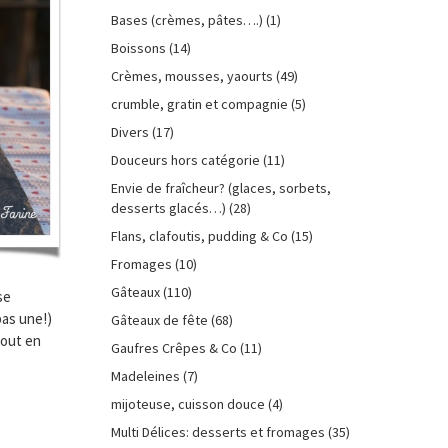
Bases (crèmes, pâtes….)
(1)
Boissons
(14)
Crèmes, mousses, yaourts
(49)
crumble, gratin et compagnie
(5)
Divers
(17)
Douceurs hors catégorie
(11)
Envie de fraîcheur? (glaces, sorbets,
desserts glacés…)
(28)
Flans, clafoutis, pudding & Co
(15)
Fromages
(10)
Gâteaux
(110)
se
pas une!)
Gâteaux de fête
(68)
tout en
Gaufres Crêpes & Co
(11)
Madeleines
(7)
mijoteuse, cuisson douce
(4)
Multi Délices: desserts et fromages
(35)