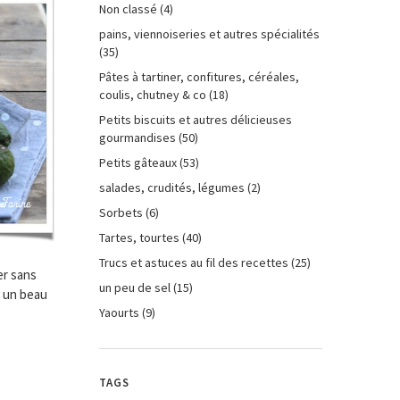
Non classé
(4)
pains, viennoiseries et autres spécialités
(35)
Pâtes à tartiner, confitures, céréales,
coulis, chutney & co
(18)
Petits biscuits et autres délicieuses
gourmandises
(50)
Petits gâteaux
(53)
salades, crudités, légumes
(2)
Sorbets
(6)
Tartes, tourtes
(40)
Trucs et astuces au fil des recettes
(25)
er sans
un peu de sel
(15)
, un beau
Yaourts
(9)
TAGS