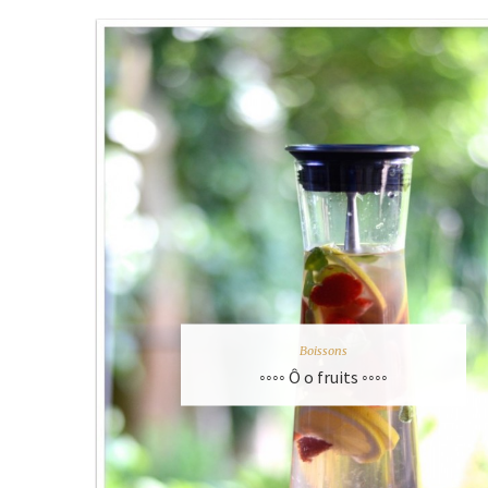
Boissons
◦◦◦◦ Ô o fruits ◦◦◦◦