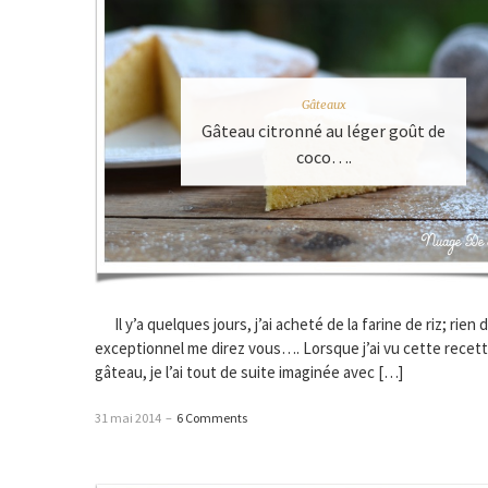
Gâteaux
Gâteau citronné au léger goût de
coco….
Il y’a quelques jours, j’ai acheté de la farine de riz; rien 
exceptionnel me direz vous…. Lorsque j’ai vu cette recet
gâteau, je l’ai tout de suite imaginée avec […]
31 mai 2014
–
6 Comments