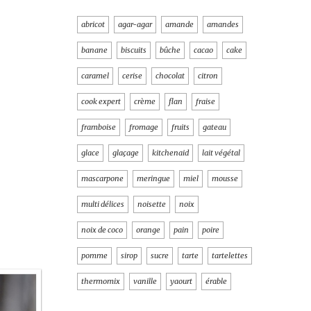
abricot
agar-agar
amande
amandes
banane
biscuits
bûche
cacao
cake
caramel
cerise
chocolat
citron
cook expert
crème
flan
fraise
framboise
fromage
fruits
gateau
glace
glaçage
kitchenaid
lait végétal
mascarpone
meringue
miel
mousse
multi délices
noisette
noix
noix de coco
orange
pain
poire
pomme
sirop
sucre
tarte
tartelettes
thermomix
vanille
yaourt
érable