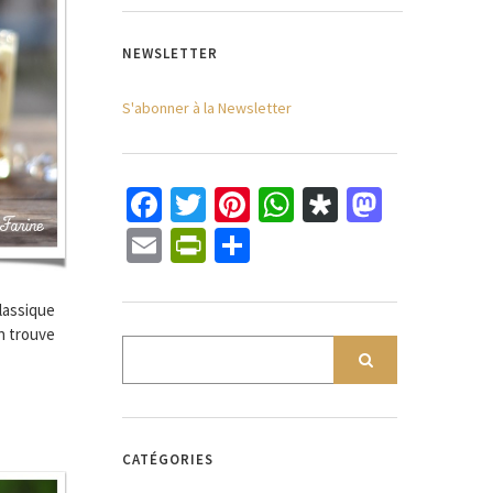
NEWSLETTER
S'abonner à la Newsletter
Facebook
Twitter
Pinterest
WhatsApp
Diaspora
Mastod
Email
PrintFriendly
Partager
lassique
on trouve
CATÉGORIES