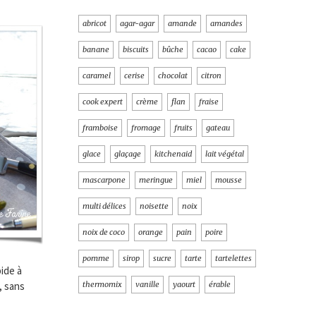
abricot
agar-agar
amande
amandes
banane
biscuits
bûche
cacao
cake
caramel
cerise
chocolat
citron
cook expert
crème
flan
fraise
framboise
fromage
fruits
gateau
glace
glaçage
kitchenaid
lait végétal
mascarpone
meringue
miel
mousse
multi délices
noisette
noix
noix de coco
orange
pain
poire
pomme
sirop
sucre
tarte
tartelettes
ide à
, sans
thermomix
vanille
yaourt
érable