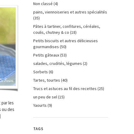
Non classé
(4)
pains, viennoiseries et autres spécialités
(35)
Pâtes à tartiner, confitures, céréales,
coulis, chutney & co
(18)
Petits biscuits et autres délicieuses
gourmandises
(50)
Petits gâteaux
(53)
salades, crudités, légumes
(2)
Sorbets
(6)
Tartes, tourtes
(40)
Trucs et astuces au fil des recettes
(25)
un peu de sel
(15)
 par les
Yaourts
(9)
s ou des
]
TAGS