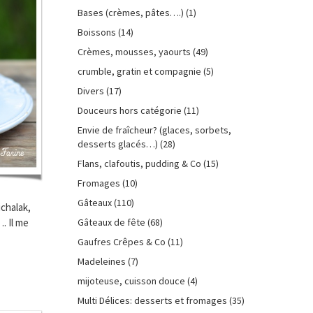
Bases (crèmes, pâtes….)
(1)
Boissons
(14)
Crèmes, mousses, yaourts
(49)
crumble, gratin et compagnie
(5)
Divers
(17)
Douceurs hors catégorie
(11)
Envie de fraîcheur? (glaces, sorbets,
desserts glacés…)
(28)
Flans, clafoutis, pudding & Co
(15)
Fromages
(10)
Gâteaux
(110)
chalak,
Gâteaux de fête
(68)
…. Il me
Gaufres Crêpes & Co
(11)
Madeleines
(7)
mijoteuse, cuisson douce
(4)
Multi Délices: desserts et fromages
(35)