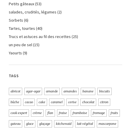
Petits gâteaux
(53)
salades, crudités, légumes
(2)
Sorbets
(6)
Tartes, tourtes
(40)
Trucs et astuces au fil des recettes
(25)
un peu de sel
(15)
Yaourts
(9)
TAGS
abricot
agar-agar
amande
amandes
banane
biscuits
bûche
cacao
cake
caramel
cerise
chocolat
citron
cook expert
crème
flan
fraise
framboise
fromage
fruits
gateau
glace
glaçage
kitchenaid
lait végétal
mascarpone