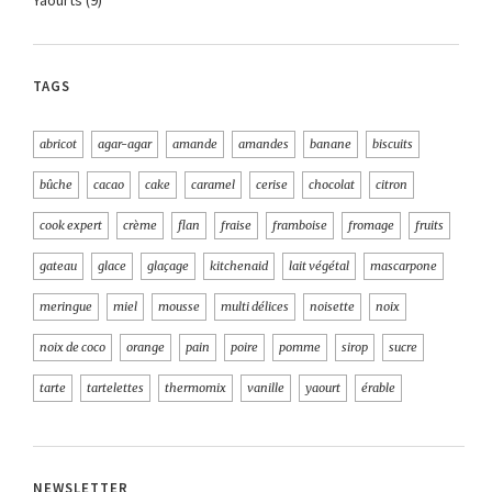
TAGS
abricot
agar-agar
amande
amandes
banane
biscuits
bûche
cacao
cake
caramel
cerise
chocolat
citron
cook expert
crème
flan
fraise
framboise
fromage
fruits
gateau
glace
glaçage
kitchenaid
lait végétal
mascarpone
meringue
miel
mousse
multi délices
noisette
noix
noix de coco
orange
pain
poire
pomme
sirop
sucre
tarte
tartelettes
thermomix
vanille
yaourt
érable
NEWSLETTER