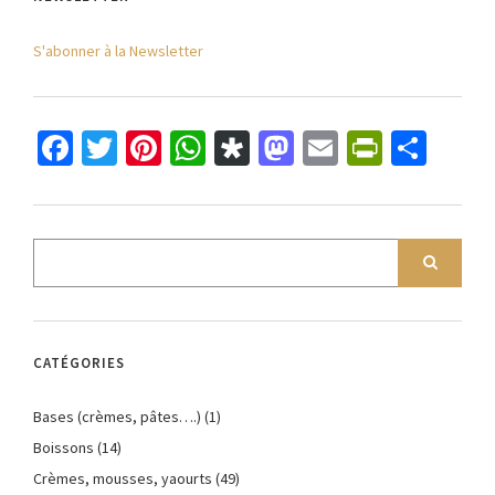
S'abonner à la Newsletter
Facebook
Twitter
Pinterest
WhatsApp
Diaspora
Mastodon
Email
PrintFr
Part
CATÉGORIES
Bases (crèmes, pâtes….)
(1)
Boissons
(14)
Crèmes, mousses, yaourts
(49)