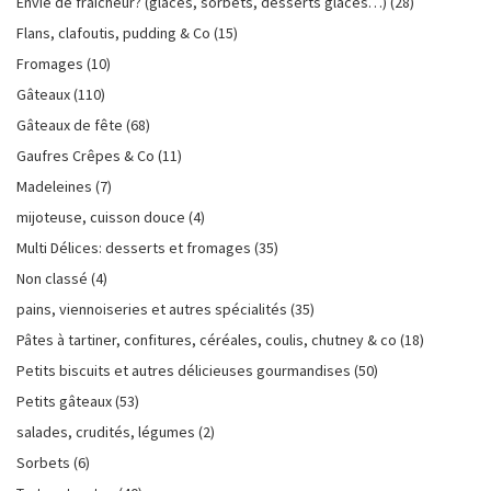
Envie de fraîcheur? (glaces, sorbets, desserts glacés…)
(28)
Flans, clafoutis, pudding & Co
(15)
Fromages
(10)
Gâteaux
(110)
Gâteaux de fête
(68)
Gaufres Crêpes & Co
(11)
Madeleines
(7)
mijoteuse, cuisson douce
(4)
Multi Délices: desserts et fromages
(35)
Non classé
(4)
pains, viennoiseries et autres spécialités
(35)
Pâtes à tartiner, confitures, céréales, coulis, chutney & co
(18)
Petits biscuits et autres délicieuses gourmandises
(50)
Petits gâteaux
(53)
salades, crudités, légumes
(2)
Sorbets
(6)