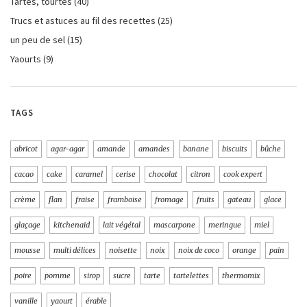
Tartes, tourtes
(40)
Trucs et astuces au fil des recettes
(25)
un peu de sel
(15)
Yaourts
(9)
TAGS
abricot
agar-agar
amande
amandes
banane
biscuits
bûche
cacao
cake
caramel
cerise
chocolat
citron
cook expert
crème
flan
fraise
framboise
fromage
fruits
gateau
glace
glaçage
kitchenaid
lait végétal
mascarpone
meringue
miel
mousse
multi délices
noisette
noix
noix de coco
orange
pain
poire
pomme
sirop
sucre
tarte
tartelettes
thermomix
vanille
yaourt
érable