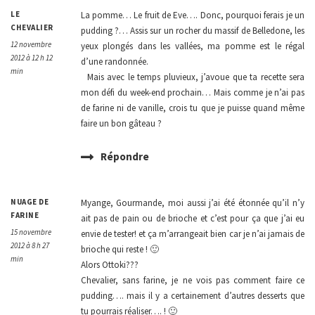
LE
La pomme… Le fruit de Eve…. Donc, pourquoi ferais je un
CHEVALIER
pudding ?… Assis sur un rocher du massif de Belledone, les
12 novembre
yeux plongés dans les vallées, ma pomme est le régal
2012 à 12 h 12
d’une randonnée.
min
Mais avec le temps pluvieux, j’avoue que ta recette sera
mon défi du week-end prochain… Mais comme je n’ai pas
de farine ni de vanille, crois tu que je puisse quand même
faire un bon gâteau ?
Répondre
NUAGE DE
Myange, Gourmande, moi aussi j’ai été étonnée qu’il n’y
FARINE
ait pas de pain ou de brioche et c’est pour ça que j’ai eu
15 novembre
envie de tester! et ça m’arrangeait bien car je n’ai jamais de
2012 à 8 h 27
brioche qui reste ! 🙂
min
Alors Ottoki???
Chevalier, sans farine, je ne vois pas comment faire ce
pudding…. mais il y a certainement d’autres desserts que
tu pourrais réaliser…. ! 🙂