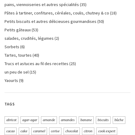
pains, viennoiseries et autres spécialités
(35)
Pâtes à tartiner, confitures, céréales, coulis, chutney & co
(18)
Petits biscuits et autres délicieuses gourmandises
(50)
Petits gâteaux
(53)
salades, crudités, légumes
(2)
Sorbets
(6)
Tartes, tourtes
(40)
Trucs et astuces au fil des recettes
(25)
un peu de sel
(15)
Yaourts
(9)
TAGS
abricot
agar-agar
amande
amandes
banane
biscuits
bûche
cacao
cake
caramel
cerise
chocolat
citron
cook expert