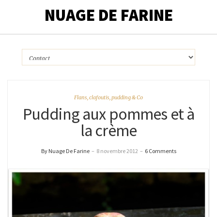
NUAGE DE FARINE
Flans, clafoutis, pudding & Co
Pudding aux pommes et à
la crème
By Nuage De Farine
–
8 novembre 2012
–
6 Comments