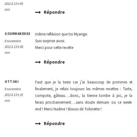
2012 à 13 h 00
min
Répondre
GOURMANDE63
même refléxion que toi Myange.
Suis surprise aussi.
8 novembre
2012 à 13 h 08
Merci pour cette recette
min
Répondre
OTTOKI
Faut que je la teste car j’ai beaucoup de pommes et
finalement, je refais toujours les mêmes recettes : Tarte,
8 novembre
2012 à 13 h 25
compote, gâteau….donc, la tienne tombe à pic, je la
min
ferais prochainement….sans doute demain ou ce week-
end ! Merci Nadine ! Bisous de Tokinette !
Répondre