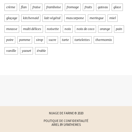
crème
flan
fraise
framboise
fromage
fruits
gateau
glace
glaçage
kitchenaid
lait végétal
mascarpone
meringue
miel
mousse
multi délices
noisette
noix
noix de coco
orange
pain
poire
pomme
sirop
sucre
tarte
tartelettes
thermomix
vanille
yaourt
érable
NUAGE DE FARINE © 2020
POLITIQUE DE CONFIDENTIALITÉ
ARIEL BY
LYRATHEMES