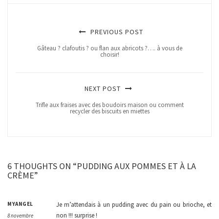
PREVIOUS POST
Gâteau ? clafoutis ? ou flan aux abricots ?…. à vous de
choisir!
NEXT POST
Trifle aux fraises avec des boudoirs maison ou comment
recycler des biscuits en miettes
6 THOUGHTS ON “PUDDING AUX POMMES ET À LA
CRÈME”
MYANGEL
Je m’attendais à un pudding avec du pain ou brioche, et
non !!! surprise !
8 novembre