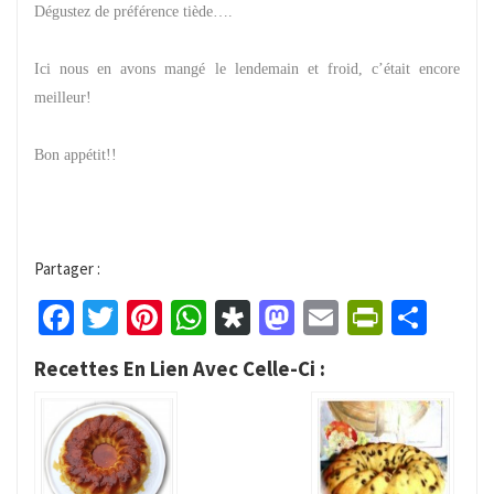
Dégustez de préférence tiède….
Ici nous en avons mangé le lendemain et froid, c’était encore
meilleur!
Bon appétit!!
Partager :
Facebook
Twitter
Pinterest
WhatsApp
Diaspora
Mastodon
Email
PrintFr
Part
Recettes En Lien Avec Celle-Ci :