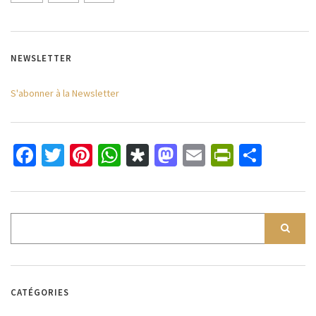
NEWSLETTER
S'abonner à la Newsletter
Facebook
Twitter
Pinterest
WhatsApp
Diaspora
Mastodon
Email
PrintFri
Parta
CATÉGORIES