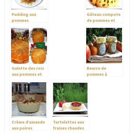
Pudding aux
Gâteau compote
pommes
de pommes et
chocolat
Galette des rois
Beurre de
aux pommes et
pommes à
noisettes
l’érable
Crème d’amande
Tartelettes aux
aux poires
fraises chaudes
caramélisées
et petite crème