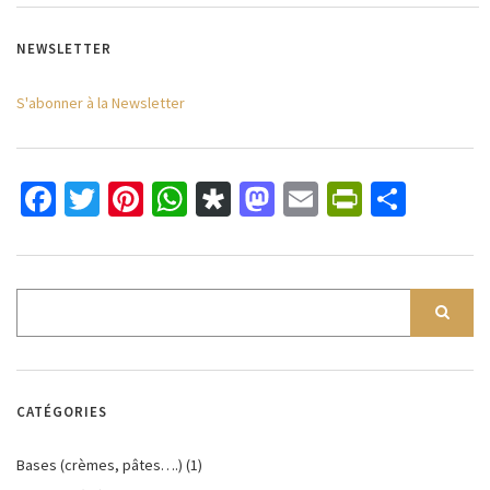
NEWSLETTER
S'abonner à la Newsletter
Facebook
Twitter
Pinterest
WhatsApp
Diaspora
Mastodon
Email
PrintFri
Parta
CATÉGORIES
Bases (crèmes, pâtes….)
(1)