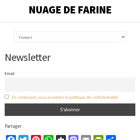
NUAGE DE FARINE
Newsletter
Email
En continuant, vous acceptez la politique de confidentialité
Partager :
Facebook
Twitter
Pinterest
WhatsApp
Diaspora
Mastodon
Email
PrintFri
Parta