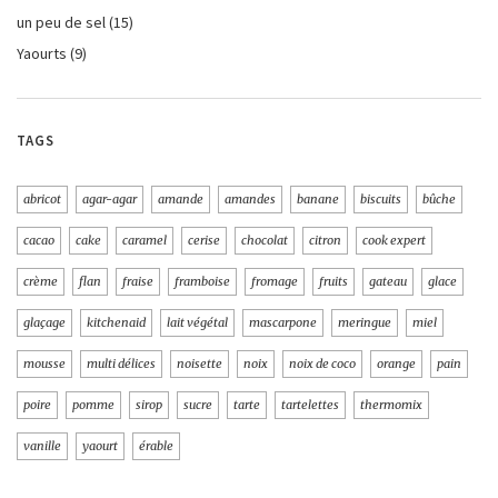
un peu de sel
(15)
Yaourts
(9)
TAGS
abricot
agar-agar
amande
amandes
banane
biscuits
bûche
cacao
cake
caramel
cerise
chocolat
citron
cook expert
crème
flan
fraise
framboise
fromage
fruits
gateau
glace
glaçage
kitchenaid
lait végétal
mascarpone
meringue
miel
mousse
multi délices
noisette
noix
noix de coco
orange
pain
poire
pomme
sirop
sucre
tarte
tartelettes
thermomix
vanille
yaourt
érable