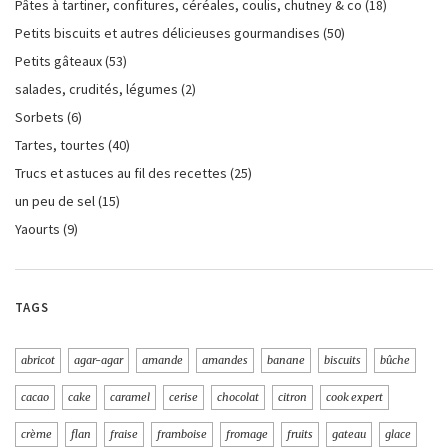
Pâtes à tartiner, confitures, céréales, coulis, chutney & co
(18)
Petits biscuits et autres délicieuses gourmandises
(50)
Petits gâteaux
(53)
salades, crudités, légumes
(2)
Sorbets
(6)
Tartes, tourtes
(40)
Trucs et astuces au fil des recettes
(25)
un peu de sel
(15)
Yaourts
(9)
TAGS
abricot
agar-agar
amande
amandes
banane
biscuits
bûche
cacao
cake
caramel
cerise
chocolat
citron
cook expert
crème
flan
fraise
framboise
fromage
fruits
gateau
glace