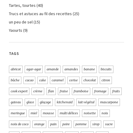
Tartes, tourtes
(40)
Trucs et astuces au fil des recettes
(25)
un peu de sel
(15)
Yaourts
(9)
TAGS
abricot
agar-agar
amande
amandes
banane
biscuits
bûche
cacao
cake
caramel
cerise
chocolat
citron
cook expert
crème
flan
fraise
framboise
fromage
fruits
gateau
glace
glaçage
kitchenaid
lait végétal
mascarpone
meringue
miel
mousse
multi délices
noisette
noix
noix de coco
orange
pain
poire
pomme
sirop
sucre