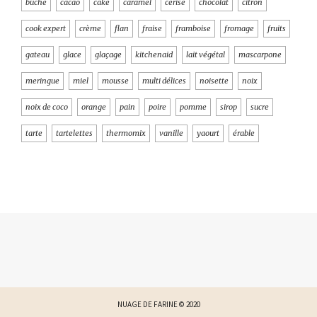
bûche
cacao
cake
caramel
cerise
chocolat
citron
cook expert
crème
flan
fraise
framboise
fromage
fruits
gateau
glace
glaçage
kitchenaid
lait végétal
mascarpone
meringue
miel
mousse
multi délices
noisette
noix
noix de coco
orange
pain
poire
pomme
sirop
sucre
tarte
tartelettes
thermomix
vanille
yaourt
érable
NUAGE DE FARINE © 2020