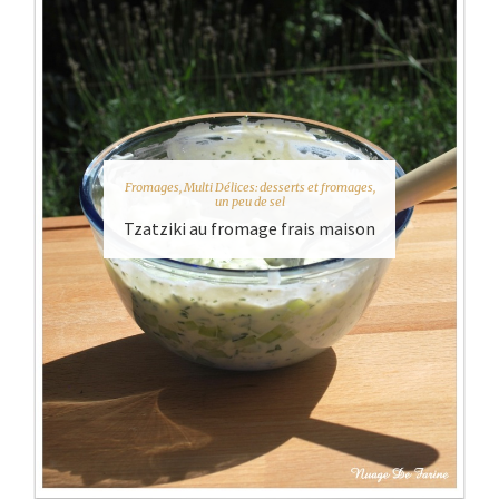
Fromages
,
Multi Délices: desserts et fromages
,
un peu de sel
Tzatziki au fromage frais maison