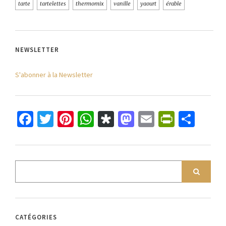
tarte
tartelettes
thermomix
vanille
yaourt
érable
NEWSLETTER
S'abonner à la Newsletter
Facebook
Twitter
Pinterest
WhatsApp
Diaspora
Mastodon
Email
PrintFr
Part
CATÉGORIES