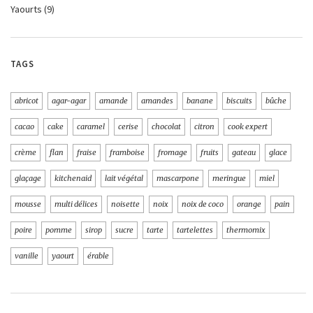
Yaourts
(9)
TAGS
abricot
agar-agar
amande
amandes
banane
biscuits
bûche
cacao
cake
caramel
cerise
chocolat
citron
cook expert
crème
flan
fraise
framboise
fromage
fruits
gateau
glace
glaçage
kitchenaid
lait végétal
mascarpone
meringue
miel
mousse
multi délices
noisette
noix
noix de coco
orange
pain
poire
pomme
sirop
sucre
tarte
tartelettes
thermomix
vanille
yaourt
érable