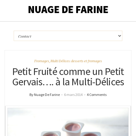
NUAGE DE FARINE
Fromages
,
Multi Délices: desserts et fromages
Petit Fruité comme un Petit
Gervais…. à la Multi-Délices
By Nuage De Farine
–
6 mars 2014
–
4 Comments