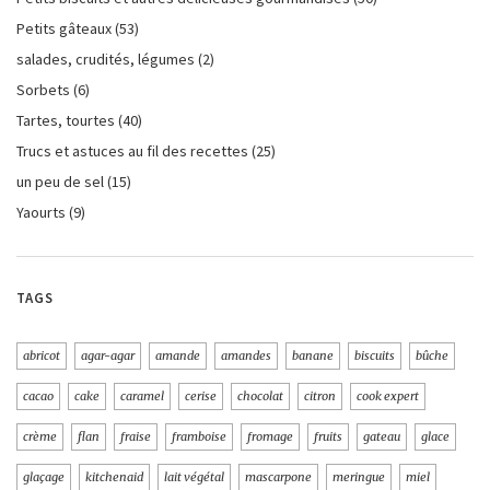
Petits gâteaux
(53)
salades, crudités, légumes
(2)
Sorbets
(6)
Tartes, tourtes
(40)
Trucs et astuces au fil des recettes
(25)
un peu de sel
(15)
Yaourts
(9)
TAGS
abricot
agar-agar
amande
amandes
banane
biscuits
bûche
cacao
cake
caramel
cerise
chocolat
citron
cook expert
crème
flan
fraise
framboise
fromage
fruits
gateau
glace
glaçage
kitchenaid
lait végétal
mascarpone
meringue
miel