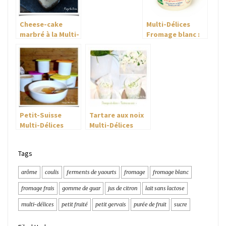
Cheese-cake
Multi-Délices
marbré à la Multi-
Fromage blanc :
Délices
version « sans
lactose » & « jus
de citron »
Petit-Suisse
Tartare aux noix
Multi-Délices
Multi-Délices
Tags
arôme
coulis
ferments de yaourts
fromage
fromage blanc
fromage frais
gomme de guar
jus de citron
lait sans lactose
multi-délices
petit fruité
petit gervais
purée de fruit
sucre