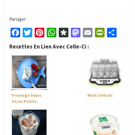
Partager :
Facebook
Twitter
Pinterest
WhatsApp
Diaspora
Mastodon
Email
PrintFr
Part
Recettes En Lien Avec Celle-Ci :
Fromage blanc
Multi Délices
et/ou Petits-
Suisses sans
présure Multi-
Délices