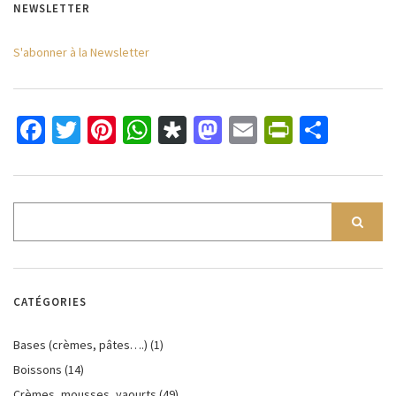
NEWSLETTER
S'abonner à la Newsletter
Facebook
Twitter
Pinterest
WhatsApp
Diaspora
Mastodon
Email
PrintFri
Parta
CATÉGORIES
Bases (crèmes, pâtes….)
(1)
Boissons
(14)
Crèmes, mousses, yaourts
(49)