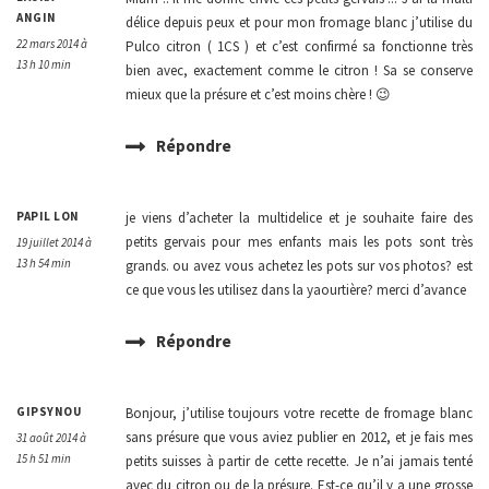
ANGIN
délice depuis peux et pour mon fromage blanc j’utilise du
22 mars 2014 à
Pulco citron ( 1CS ) et c’est confirmé sa fonctionne très
13 h 10 min
bien avec, exactement comme le citron ! Sa se conserve
mieux que la présure et c’est moins chère ! 😉
Répondre
PAPIL LON
je viens d’acheter la multidelice et je souhaite faire des
petits gervais pour mes enfants mais les pots sont très
19 juillet 2014 à
13 h 54 min
grands. ou avez vous achetez les pots sur vos photos? est
ce que vous les utilisez dans la yaourtière? merci d’avance
Répondre
GIPSYNOU
Bonjour, j’utilise toujours votre recette de fromage blanc
sans présure que vous aviez publier en 2012, et je fais mes
31 août 2014 à
15 h 51 min
petits suisses à partir de cette recette. Je n’ai jamais tenté
avec du citron ou de la présure. Est-ce qu’il y a une grosse