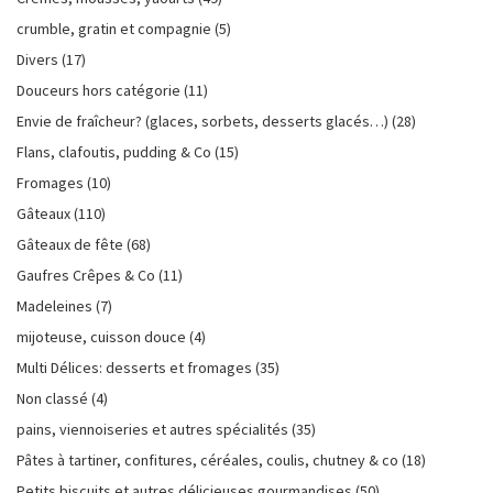
crumble, gratin et compagnie
(5)
Divers
(17)
Douceurs hors catégorie
(11)
Envie de fraîcheur? (glaces, sorbets, desserts glacés…)
(28)
Flans, clafoutis, pudding & Co
(15)
Fromages
(10)
Gâteaux
(110)
Gâteaux de fête
(68)
Gaufres Crêpes & Co
(11)
Madeleines
(7)
mijoteuse, cuisson douce
(4)
Multi Délices: desserts et fromages
(35)
Non classé
(4)
pains, viennoiseries et autres spécialités
(35)
Pâtes à tartiner, confitures, céréales, coulis, chutney & co
(18)
Petits biscuits et autres délicieuses gourmandises
(50)