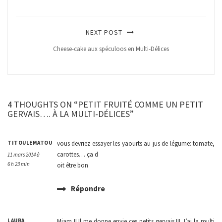
NEXT POST
Cheese-cake aux spéculoos en Multi-Délices
4 THOUGHTS ON “PETIT FRUITÉ COMME UN PETIT
GERVAIS…. À LA MULTI-DÉLICES”
TITOULEMATOU
vous devriez essayer les yaourts au jus de légume: tomate,
carottes… ça d
11 mars 2014 à
6 h 23 min
oit être bon
Répondre
LAURA
Miam !! Il me donne envie ces petits gervais !!! J’ai la multi