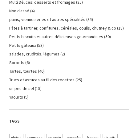
Multi Délices: desserts et fromages
(35)
Non classé
(4)
pains, viennoiseries et autres spécialités
(35)
Pâtes à tartiner, confitures, céréales, coulis, chutney & co
(18)
Petits biscuits et autres délicieuses gourmandises
(50)
Petits gâteaux
(53)
salades, crudités, légumes
(2)
Sorbets
(6)
Tartes, tourtes
(40)
Trucs et astuces au fil des recettes
(25)
un peu de sel
(15)
Yaourts
(9)
TAGS
abricot
agar-agar
amande
amandes
banane
biscuits