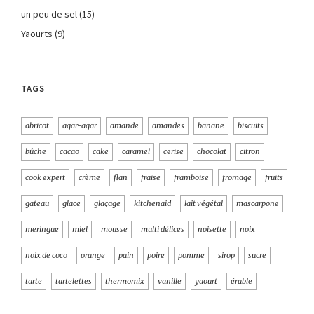
un peu de sel
(15)
Yaourts
(9)
TAGS
abricot
agar-agar
amande
amandes
banane
biscuits
bûche
cacao
cake
caramel
cerise
chocolat
citron
cook expert
crème
flan
fraise
framboise
fromage
fruits
gateau
glace
glaçage
kitchenaid
lait végétal
mascarpone
meringue
miel
mousse
multi délices
noisette
noix
noix de coco
orange
pain
poire
pomme
sirop
sucre
tarte
tartelettes
thermomix
vanille
yaourt
érable