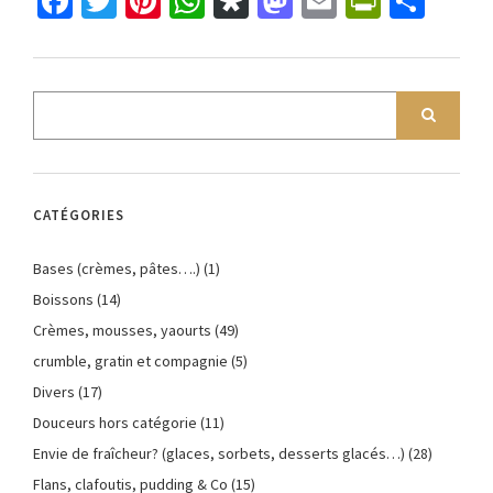
Facebook
Twitter
Pinterest
WhatsApp
Diaspora
Mastodon
Email
PrintFr
Part
CATÉGORIES
Bases (crèmes, pâtes….)
(1)
Boissons
(14)
Crèmes, mousses, yaourts
(49)
crumble, gratin et compagnie
(5)
Divers
(17)
Douceurs hors catégorie
(11)
Envie de fraîcheur? (glaces, sorbets, desserts glacés…)
(28)
Flans, clafoutis, pudding & Co
(15)