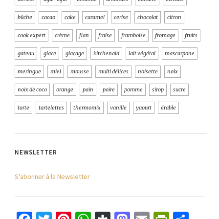
bûche
cacao
cake
caramel
cerise
chocolat
citron
cook expert
crème
flan
fraise
framboise
fromage
fruits
gateau
glace
glaçage
kitchenaid
lait végétal
mascarpone
meringue
miel
mousse
multi délices
noisette
noix
noix de coco
orange
pain
poire
pomme
sirop
sucre
tarte
tartelettes
thermomix
vanille
yaourt
érable
NEWSLETTER
S'abonner à la Newsletter