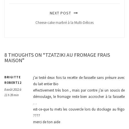
NEXT POST
Cheese-cake marbré à la Multi-Délices
8 THOUGHTS ON “TZATZIKI AU FROMAGE FRAIS
MAISON”
BRIGITTE
j’ai testé deux fois ta recette de faisselle sans présure avec
ROBERT12
du lait entier Bio
8 août 2012 à
effectivement très bon , mais par contre j’ai un soucis de
11 h 39 min
démoulage, le fromage reste bien accrocher à la faisselle
…
est-ce-que tu mets les couvercle lors du stockage au frigo
????
merci de ton aide