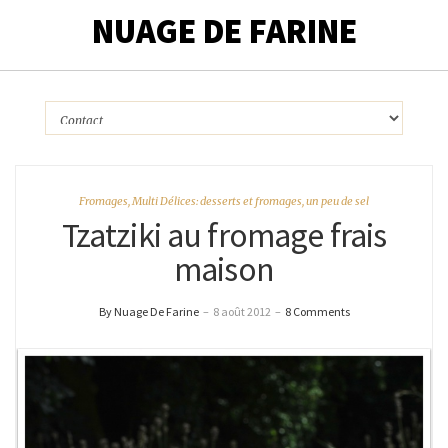
NUAGE DE FARINE
Fromages
,
Multi Délices: desserts et fromages
,
un peu de sel
Tzatziki au fromage frais
maison
By Nuage De Farine
–
8 août 2012
–
8 Comments