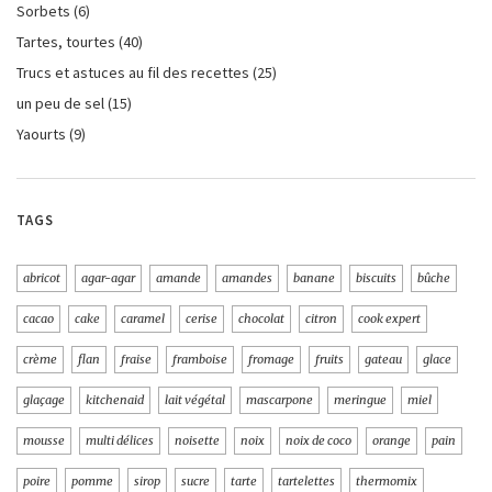
Sorbets
(6)
Tartes, tourtes
(40)
Trucs et astuces au fil des recettes
(25)
un peu de sel
(15)
Yaourts
(9)
TAGS
abricot
agar-agar
amande
amandes
banane
biscuits
bûche
cacao
cake
caramel
cerise
chocolat
citron
cook expert
crème
flan
fraise
framboise
fromage
fruits
gateau
glace
glaçage
kitchenaid
lait végétal
mascarpone
meringue
miel
mousse
multi délices
noisette
noix
noix de coco
orange
pain
poire
pomme
sirop
sucre
tarte
tartelettes
thermomix