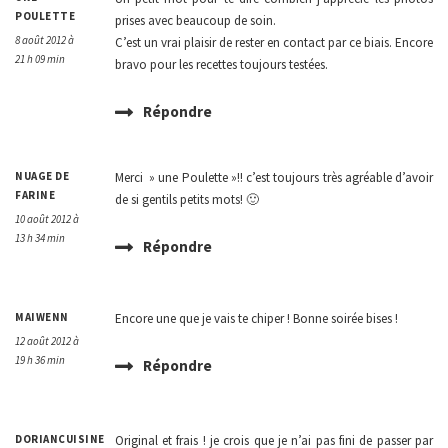
POULETTE
prises avec beaucoup de soin.
8 août 2012 à
C’est un vrai plaisir de rester en contact par ce biais. Encore
21 h 09 min
bravo pour les recettes toujours testées.
Répondre
NUAGE DE
Merci » une Poulette »!! c’est toujours très agréable d’avoir
FARINE
de si gentils petits mots! 🙂
10 août 2012 à
13 h 34 min
Répondre
MAIWENN
Encore une que je vais te chiper ! Bonne soirée bises !
12 août 2012 à
19 h 36 min
Répondre
DORIANCUISINE
Original et frais ! je crois que je n’ai pas fini de passer par