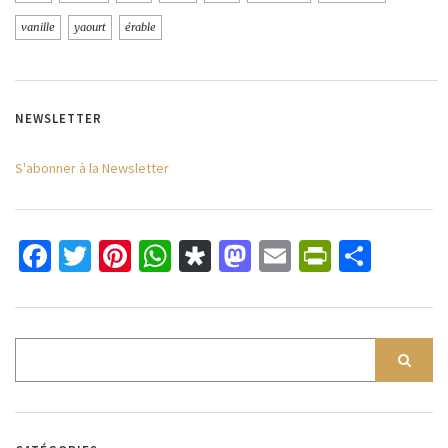
vanille
yaourt
érable
NEWSLETTER
S'abonner à la Newsletter
Facebook
Twitter
Pinterest
WhatsApp
Diaspora
Mastodon
Email
PrintFri
Parta