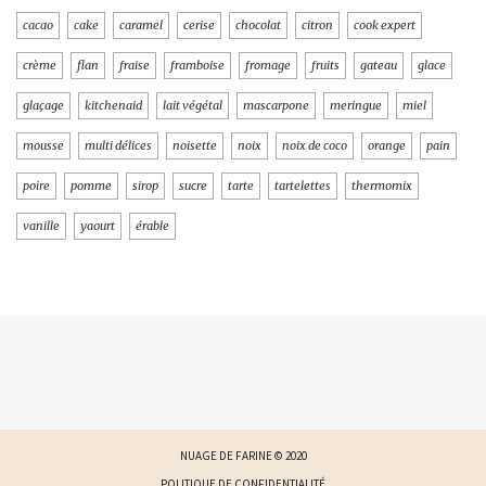
cacao
cake
caramel
cerise
chocolat
citron
cook expert
crème
flan
fraise
framboise
fromage
fruits
gateau
glace
glaçage
kitchenaid
lait végétal
mascarpone
meringue
miel
mousse
multi délices
noisette
noix
noix de coco
orange
pain
poire
pomme
sirop
sucre
tarte
tartelettes
thermomix
vanille
yaourt
érable
NUAGE DE FARINE © 2020
POLITIQUE DE CONFIDENTIALITÉ