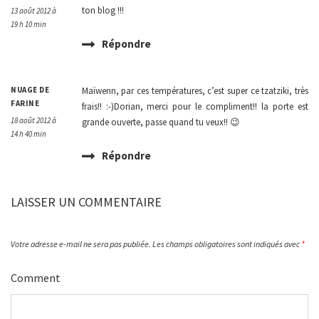
ton blog !!!
13 août 2012 à
19 h 10 min
Répondre
NUAGE DE
Maïwenn, par ces températures, c’est super ce tzatziki, très
FARINE
frais!! :-)Dorian, merci pour le compliment!! la porte est
18 août 2012 à
grande ouverte, passe quand tu veux!! 😉
14 h 40 min
Répondre
LAISSER UN COMMENTAIRE
Votre adresse e-mail ne sera pas publiée.
Les champs obligatoires sont indiqués avec
*
Comment