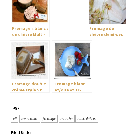
Fromage « blanc »
Fromage de
de chèvre Multi-
chèvre demi-sec
Délices
Multi-Délices
Fromage double-
Fromage blanc
crème style St
et/ou Petits-
Morêt ou petits
Suisses sans
carrés frais Multi-
présure Multi-
Tags
Délices
Délices
ail
concombre
fromage
menthe
multi délices
Filed Under