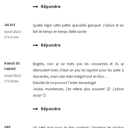
Répondre
JACKIE
Quelle régal cette petite spécialité grecque! J’adore et en
fait de temps en temps. Belle soirée
8 août 2012 à
17 h 11 min
Répondre
NUAGE DE
Brigitte, non je ne mets pas les couvercles et ils se
FARINE
démoulent bien; il faut un peu les tapoter pour les aider à
8 août 2012 à
descendre, mais cela reste malgré tout en bloc….
17 h 18 min
Désolée de ne pouvoir t’aider davantage!
Jackie, maintenant, j’en referai plus souvent! 😉 j’adore
aussi! 🙂
Répondre
UNE
Un petit mot pour te dire combien j’apprécie les photos