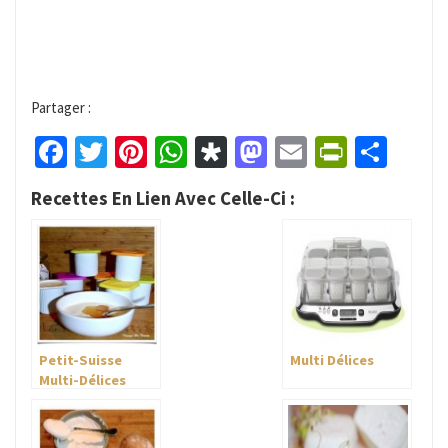
Partager :
Facebook
Twitter
Pinterest
WhatsApp
Diaspora
Mastodon
Email
PrintFr
Part
Recettes En Lien Avec Celle-Ci :
Petit-Suisse
Multi Délices
Multi-Délices