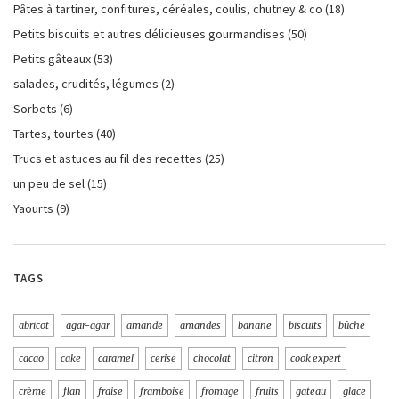
Pâtes à tartiner, confitures, céréales, coulis, chutney & co
(18)
Petits biscuits et autres délicieuses gourmandises
(50)
Petits gâteaux
(53)
salades, crudités, légumes
(2)
Sorbets
(6)
Tartes, tourtes
(40)
Trucs et astuces au fil des recettes
(25)
un peu de sel
(15)
Yaourts
(9)
TAGS
abricot
agar-agar
amande
amandes
banane
biscuits
bûche
cacao
cake
caramel
cerise
chocolat
citron
cook expert
crème
flan
fraise
framboise
fromage
fruits
gateau
glace