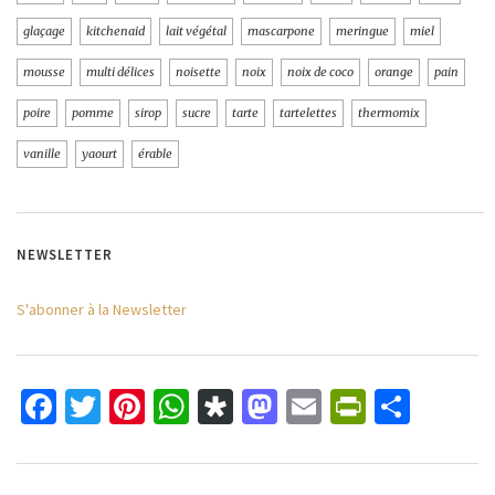
glaçage
kitchenaid
lait végétal
mascarpone
meringue
miel
mousse
multi délices
noisette
noix
noix de coco
orange
pain
poire
pomme
sirop
sucre
tarte
tartelettes
thermomix
vanille
yaourt
érable
NEWSLETTER
S'abonner à la Newsletter
Facebook
Twitter
Pinterest
WhatsApp
Diaspora
Mastodon
Email
PrintFri
Parta