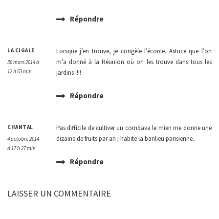
Répondre
LA CIGALE
Lorsque j’en trouve, je congèle l’écorce. Astuce que l’on
m’a donné à la Réunion où on les trouve dans tous les
30 mars 2014 à
12 h 53 min
jardins !!!!
Répondre
CHANTAL
Pas difficile de cultiver un combava le mien me donne une
dizaine de fruits par an j habite la banlieu parisienne..
4 octobre 2014
à 17 h 27 min
Répondre
LAISSER UN COMMENTAIRE