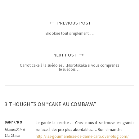
PREVIOUS POST
Brookies tout simplement….
NEXT POST
Carrot cake à la suédoise …Morotskaka si vous comprenez
le suédois….
3 THOUGHTS ON “CAKE AU COMBAVA”
DAM'K'RO
Je garde la recette…. Chez nous il se trouve en grande
surface à des prix plus abordables…. Bon dimanche
30 mars 2014 à
11 h 25 min
http://les-gourmandises-de-dame-caro.over-blog.com/