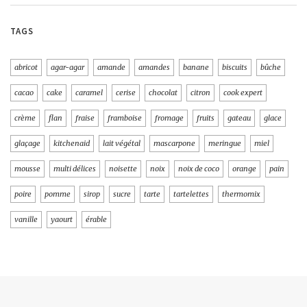
TAGS
abricot
agar-agar
amande
amandes
banane
biscuits
bûche
cacao
cake
caramel
cerise
chocolat
citron
cook expert
crème
flan
fraise
framboise
fromage
fruits
gateau
glace
glaçage
kitchenaid
lait végétal
mascarpone
meringue
miel
mousse
multi délices
noisette
noix
noix de coco
orange
pain
poire
pomme
sirop
sucre
tarte
tartelettes
thermomix
vanille
yaourt
érable