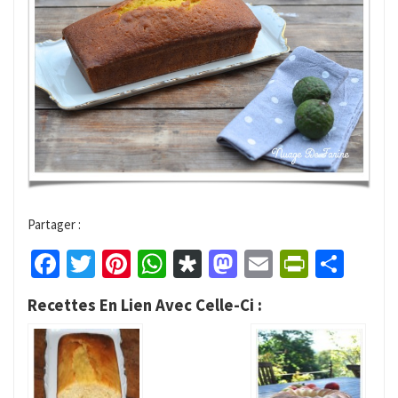
Partager :
Facebook
Twitter
Pinterest
WhatsApp
Diaspora
Mastodon
Email
PrintFr
Part
Recettes En Lien Avec Celle-Ci :