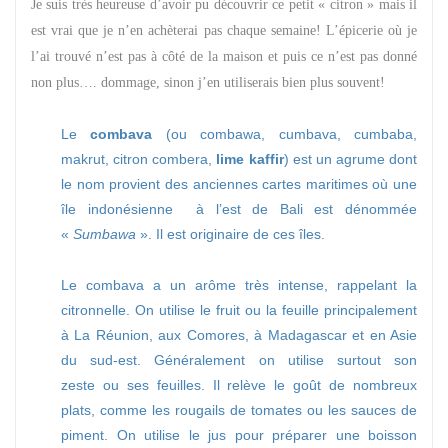
Je suis très heureuse d’avoir pu découvrir ce petit « citron » mais il
est vrai que je n’en achèterai pas chaque semaine! L’épicerie où je
l’ai trouvé n’est pas à côté de la maison et puis ce n’est pas donné
non plus…. dommage, sinon j’en utiliserais bien plus souvent!
Le
combava
(ou combawa, cumbava, cumbaba,
makrut, citron combera,
lime kaffir
) est un agrume dont
le nom provient des anciennes cartes maritimes où une
île indonésienne à l’est de Bali est dénommée
«
Sumbawa
». Il est originaire de ces îles.
Le combava a un arôme très intense, rappelant la
citronnelle. On utilise le fruit ou la feuille principalement
à La Réunion, aux Comores, à Madagascar et en Asie
du sud-est. Généralement on utilise surtout son
zeste ou ses feuilles. Il relève le goût de nombreux
plats, comme les rougails de tomates ou les sauces de
piment. On utilise le jus pour préparer une boisson