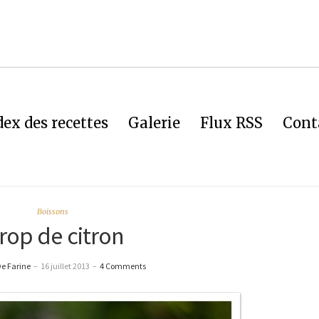
dex des recettes
Galerie
Flux RSS
Cont
Boissons
irop de citron
e Farine
–
16 juillet 2013
–
4 Comments