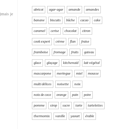
abricot
agar-agar
amande
amandes
)mais je
banane
biscuits
bûche
cacao
cake
caramel
cerise
chocolat
citron
cook expert
crème
flan
fraise
framboise
fromage
fruits
gateau
glace
glaçage
kitchenaid
lait végétal
mascarpone
meringue
miel
mousse
multi délices
noisette
noix
noix de coco
orange
pain
poire
pomme
sirop
sucre
tarte
tartelettes
thermomix
vanille
yaourt
érable