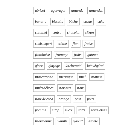
abricot
agar-agar
amande
amandes
banane
biscuits
bûche
cacao
cake
caramel
cerise
chocolat
citron
cook expert
crème
flan
fraise
framboise
fromage
fruits
gateau
glace
glaçage
kitchenaid
lait végétal
mascarpone
meringue
miel
mousse
multi délices
noisette
noix
noix de coco
orange
pain
poire
pomme
sirop
sucre
tarte
tartelettes
thermomix
vanille
yaourt
érable