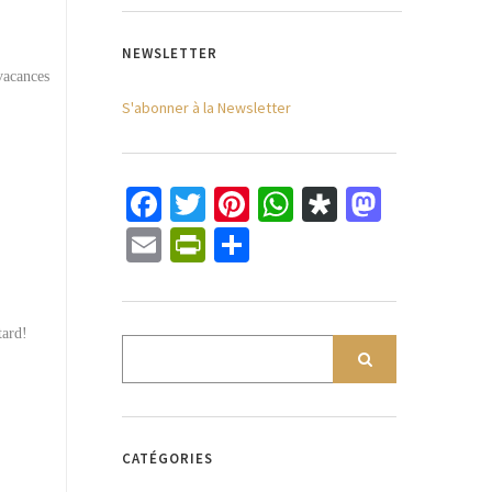
NEWSLETTER
vacances
S'abonner à la Newsletter
Facebook
Twitter
Pinterest
WhatsApp
Diaspora
Mastod
Email
PrintFriendly
Partager
 tard!
CATÉGORIES