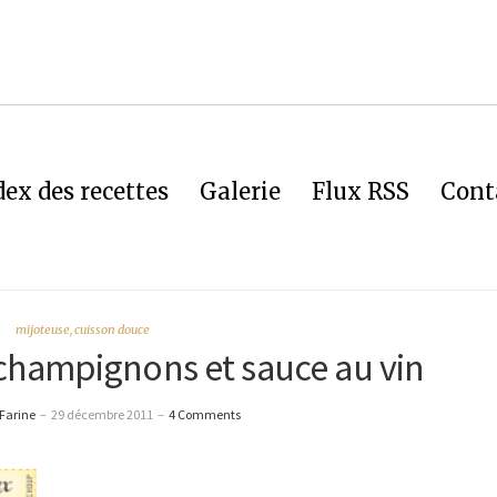
dex des recettes
Galerie
Flux RSS
Cont
mijoteuse, cuisson douce
 champignons et sauce au vin
Farine
–
29 décembre 2011
–
4 Comments