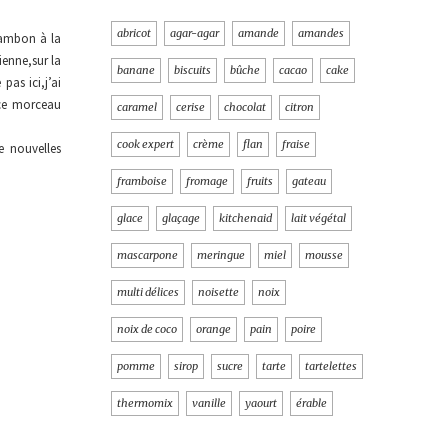
abricot
agar-agar
amande
amandes
 jambon à la
ienne,sur la
banane
biscuits
bûche
cacao
cake
pas ici,j’ai
 ce morceau
caramel
cerise
chocolat
citron
cook expert
crème
flan
fraise
e nouvelles
framboise
fromage
fruits
gateau
glace
glaçage
kitchenaid
lait végétal
mascarpone
meringue
miel
mousse
multi délices
noisette
noix
noix de coco
orange
pain
poire
pomme
sirop
sucre
tarte
tartelettes
thermomix
vanille
yaourt
érable