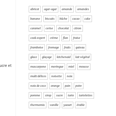
abricot
agar-agar
amande
amandes
banane
biscuits
bûche
cacao
cake
caramel
cerise
chocolat
citron
cook expert
crème
flan
fraise
framboise
fromage
fruits
gateau
glace
glaçage
kitchenaid
lait végétal
sucre et
mascarpone
meringue
miel
mousse
multi délices
noisette
noix
noix de coco
orange
pain
poire
pomme
sirop
sucre
tarte
tartelettes
thermomix
vanille
yaourt
érable