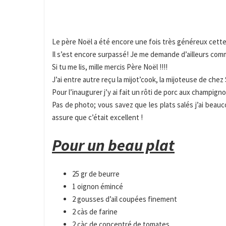
Le père Noël a été encore une fois très généreux cett
Il s’est encore surpassé! Je me demande d’ailleurs comm
Si tu me lis, mille mercis Père Noël !!!!
J’ai entre autre reçu la mijot’cook, la mijoteuse de che
Pour l’inaugurer j’y ai fait un rôti de porc aux champig
Pas de photo; vous savez que les plats salés j’ai beauc
assure que c’était excellent !
Pour un beau plat
25 gr de beurre
1 oignon émincé
2 gousses d’ail coupées finement
2 càs de farine
2 càc de concentré de tomates