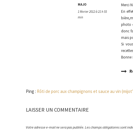
MAJO
Merci N
En effe
1 février 2012 à 21 h 55
min
bière,m
photo o
donc f
mais po
Si vous
recettes
Bonne 
R
Ping :
Rôti de porc aux champignons et sauce au vin (mijot
LAISSER UN COMMENTAIRE
Votre adresse e-mail ne sera pas publiée.
Les champs obligatoires sont ind