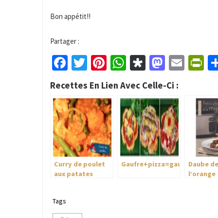
Bon appétit!!
Partager :
Facebook
Twitter
Pinterest
WhatsApp
Diaspora
Mastod
Emai
Pr
Recettes En Lien Avec Celle-Ci :
Curry de poulet
Gaufre+pizza=gaufrizza
Daube de
aux patates
l’orange
douces
Tags