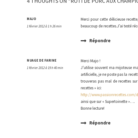
4 THOUGHTS ON “RÔTI DE PORC AUX CHAMPIG
MAJO
Merci pour cette délicieuse recet
beaucoup de recettes.J’ai testé ré
1 février 2012 à 1 h 26 min
Répondre
NUAGE DE FARINE
Merci Majo !
J’utilise souvent ma mijoteuse ma
1 février 2012 à 19 h 40 min
artificielle, je ne poste pas la re
trouveras pas mal de recettes sur
recettes » ici:
http://www.passionrecettes.com/
ainsi que sur « Supertoinette »….
Bonne lecture!
Répondre