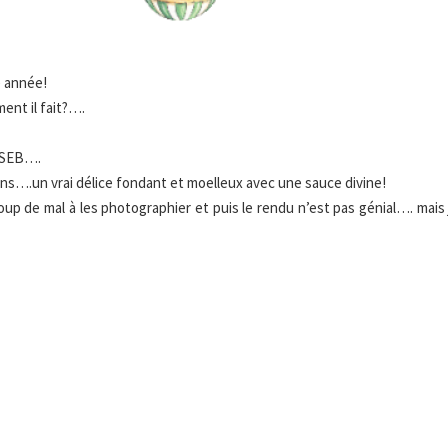
e année!
ent il fait?….
z SEB….
nons….un vrai délice fondant et moelleux avec une sauce divine!
oup de mal à les photographier et puis le rendu n’est pas génial…. mais