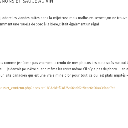
NONS ET SAUCE AU VIN”
te,j’adore les viandes cuites dans la mijoteuse mais malheureusement,on ne trouve
cemment une rouelle de porc à la bière,c’était également un régal
is comme je n’aime pas vraiment le rendu de mes photos des plats salés surtout à
cette…. je devrais peut-être quand même les écrire même s’il n’y a pas de photo… en 
 un site canadien qui est une vraie mine d’or pour tout ce qui est plats mijotés 
dossier_contenu.php?dossier=183&sid=f74d25c06bdd2c5cce6c00aa3cbac7ed