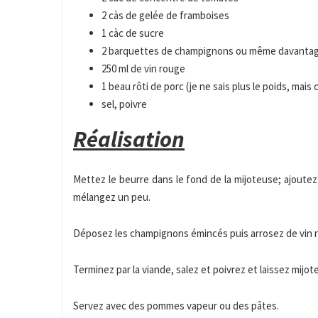
2 càs de gelée de framboises
1 càc de sucre
2 barquettes de champignons ou même davantag
250 ml de vin rouge
1 beau rôti de porc (je ne sais plus le poids, mais
sel, poivre
Réalisation
Mettez le beurre dans le fond de la mijoteuse; ajoutez l’
mélangez un peu.
Déposez les champignons émincés puis arrosez de vin 
Terminez par la viande, salez et poivrez et laissez mijot
Servez avec des pommes vapeur ou des pâtes.