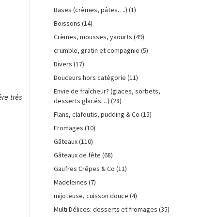
Bases (crèmes, pâtes….)
(1)
Boissons
(14)
Crèmes, mousses, yaourts
(49)
crumble, gratin et compagnie
(5)
Divers
(17)
Douceurs hors catégorie
(11)
Envie de fraîcheur? (glaces, sorbets,
ère très
desserts glacés…)
(28)
Flans, clafoutis, pudding & Co
(15)
Fromages
(10)
Gâteaux
(110)
Gâteaux de fête
(68)
Gaufres Crêpes & Co
(11)
Madeleines
(7)
mijoteuse, cuisson douce
(4)
Multi Délices: desserts et fromages
(35)