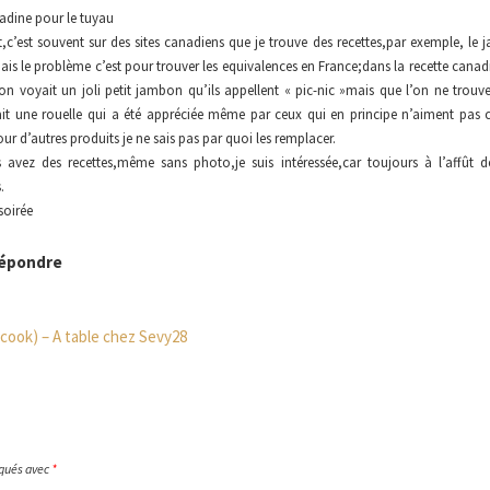
adine pour le tuyau
t,c’est souvent sur des sites canadiens que je trouve des recettes,par exemple, le
ais le problème c’est pour trouver les equivalences en France;dans la recette canad
n voyait un joli petit jambon qu’ils appellent « pic-nic »mais que l’on ne trouve 
ait une rouelle qui a été appréciée même par ceux qui en principe n’aiment pas
ur d’autres produits je ne sais pas par quoi les remplacer.
 avez des recettes,même sans photo,je suis intéressée,car toujours à l’affût d
.
soirée
épondre
’cook) – A table chez Sevy28
iqués avec
*