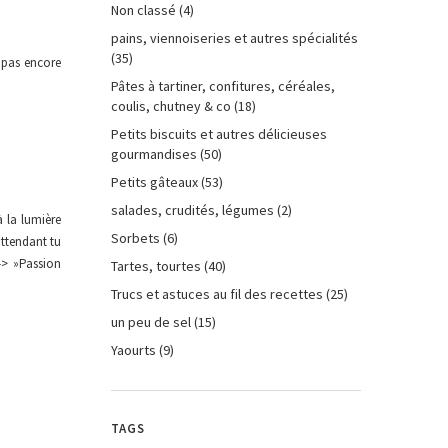
Non classé
(4)
pains, viennoiseries et autres spécialités
(35)
 pas encore
Pâtes à tartiner, confitures, céréales,
coulis, chutney & co
(18)
Petits biscuits et autres délicieuses
gourmandises
(50)
Petits gâteaux
(53)
salades, crudités, légumes
(2)
 la lumière
Sorbets
(6)
attendant tu
–> »Passion
Tartes, tourtes
(40)
Trucs et astuces au fil des recettes
(25)
un peu de sel
(15)
Yaourts
(9)
TAGS