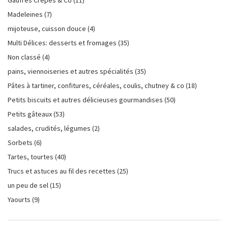
Gaufres Crêpes & Co
(11)
Madeleines
(7)
mijoteuse, cuisson douce
(4)
Multi Délices: desserts et fromages
(35)
Non classé
(4)
pains, viennoiseries et autres spécialités
(35)
Pâtes à tartiner, confitures, céréales, coulis, chutney & co
(18)
Petits biscuits et autres délicieuses gourmandises
(50)
Petits gâteaux
(53)
salades, crudités, légumes
(2)
Sorbets
(6)
Tartes, tourtes
(40)
Trucs et astuces au fil des recettes
(25)
un peu de sel
(15)
Yaourts
(9)