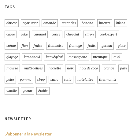
TAGS
abricot
agar-agar
amande
amandes
banane
biscuits
bûche
cacao
cake
caramel
cerise
chocolat
citron
cook expert
crème
flan
fraise
framboise
fromage
fruits
gateau
glace
glaçage
kitchenaid
lait végétal
mascarpone
meringue
miel
mousse
multi délices
noisette
noix
noix de coco
orange
pain
poire
pomme
sirop
sucre
tarte
tartelettes
thermomix
vanille
yaourt
érable
NEWSLETTER
S'abonner à la Newsletter