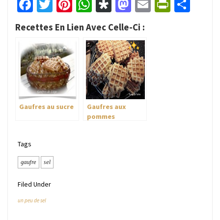
Facebook
Twitter
Pinterest
WhatsApp
Diaspora
Mastodon
Email
PrintFr
Part
Recettes En Lien Avec Celle-Ci :
Gaufres au sucre
Gaufres aux
pommes
Tags
gaufre
sel
Filed Under
un peu de sel