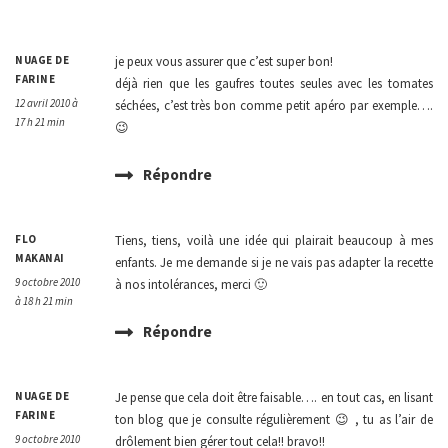
NUAGE DE
je peux vous assurer que c’est super bon!
FARINE
déjà rien que les gaufres toutes seules avec les tomates
12 avril 2010 à
séchées, c’est très bon comme petit apéro par exemple….
17 h 21 min
😉
Répondre
FLO
Tiens, tiens, voilà une idée qui plairait beaucoup à mes
MAKANAI
enfants. Je me demande si je ne vais pas adapter la recette
9 octobre 2010
à nos intolérances, merci 🙂
à 18 h 21 min
Répondre
NUAGE DE
Je pense que cela doit être faisable…. en tout cas, en lisant
FARINE
ton blog que je consulte régulièrement 😉 , tu as l’air de
9 octobre 2010
drôlement bien gérer tout cela!! bravo!!