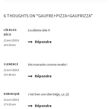
6 THOUGHTS ON “GAUFRE+PIZZA=GAUFRIZZA”
LÉA BLOG
Excellente idée !!!
DÉCO
12 avril 2010 à
Répondre
14 h 54 min
CLEMENCE
très marrante comme recette !
12 avril 2010 à
13 h 46 min
Répondre
DOMINIQUE
c’est bien une idée belge, ça ;)))
12 avril 2010 à
17 h 02 min
Répondre