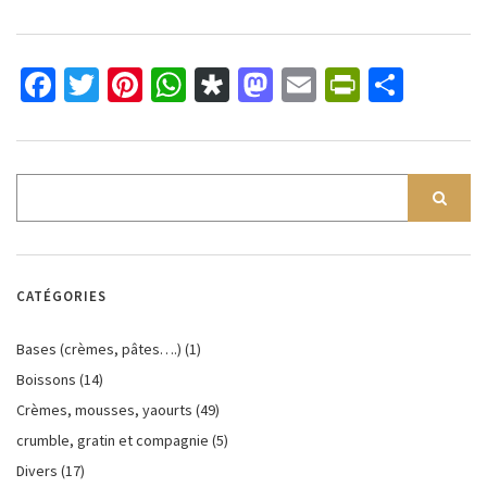
Facebook
Twitter
Pinterest
WhatsApp
Diaspora
Mastodon
Email
PrintFri
Parta
CATÉGORIES
Bases (crèmes, pâtes….)
(1)
Boissons
(14)
Crèmes, mousses, yaourts
(49)
crumble, gratin et compagnie
(5)
Divers
(17)