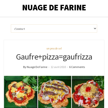
NUAGE DE FARINE
un peu de sel
Gaufre+pizza=gaufrizza
By Nuage De Farine
–
12 avril 2010
–
6 Comments