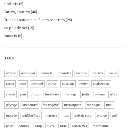
Sorbets
(6)
Tartes, tourtes
(40)
Trucs et astuces au fil des recettes
(25)
un peu de sel
(15)
Yaourts
(9)
TAGS
abricot
agar-agar
amande
amandes
banane
biscuits
bûche
cacao
cake
caramel
cerise
chocolat
citron
cook expert
crème
flan
fraise
framboise
fromage
fruits
gateau
glace
glaçage
kitchenaid
lait végétal
mascarpone
meringue
miel
mousse
multi délices
noisette
noix
noix de coco
orange
pain
poire
pomme
sirop
sucre
tarte
tartelettes
thermomix