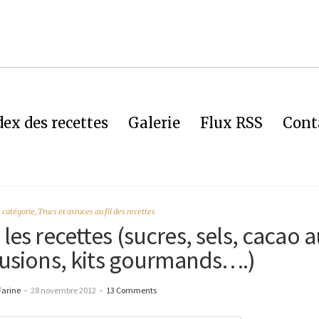
dex des recettes
Galerie
Flux RSS
Cont
 catégorie
,
Trucs et astuces au fil des recettes
s recettes (sucres, sels, cacao a
nfusions, kits gourmands….)
Farine
–
28 novembre 2012
–
13 Comments