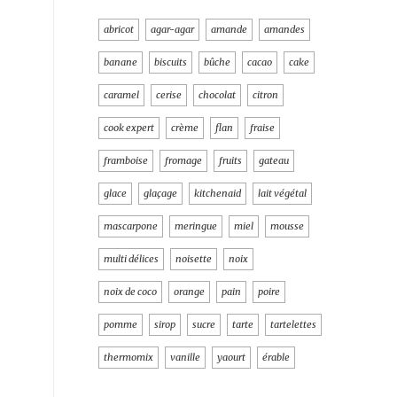
abricot
agar-agar
amande
amandes
banane
biscuits
bûche
cacao
cake
caramel
cerise
chocolat
citron
cook expert
crème
flan
fraise
framboise
fromage
fruits
gateau
glace
glaçage
kitchenaid
lait végétal
mascarpone
meringue
miel
mousse
multi délices
noisette
noix
noix de coco
orange
pain
poire
pomme
sirop
sucre
tarte
tartelettes
thermomix
vanille
yaourt
érable