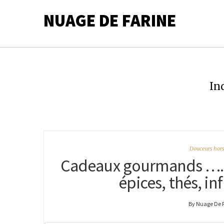
NUAGE DE FARINE
In
Douceurs hors
Cadeaux gourmands …. le
épices, thés, i
By Nuage De 