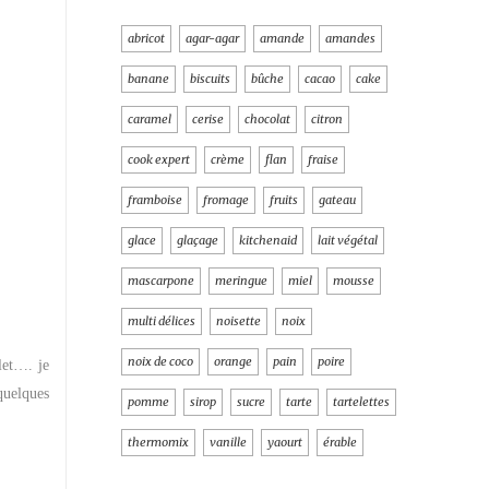
abricot
agar-agar
amande
amandes
banane
biscuits
bûche
cacao
cake
caramel
cerise
chocolat
citron
cook expert
crème
flan
fraise
framboise
fromage
fruits
gateau
glace
glaçage
kitchenaid
lait végétal
mascarpone
meringue
miel
mousse
multi délices
noisette
noix
noix de coco
orange
pain
poire
let…. je
quelques
pomme
sirop
sucre
tarte
tartelettes
thermomix
vanille
yaourt
érable