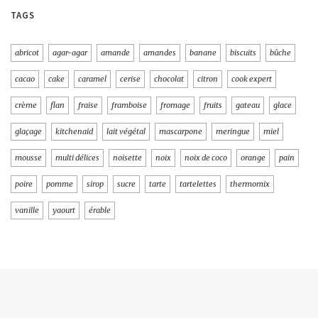
TAGS
abricot
agar-agar
amande
amandes
banane
biscuits
bûche
cacao
cake
caramel
cerise
chocolat
citron
cook expert
crème
flan
fraise
framboise
fromage
fruits
gateau
glace
glaçage
kitchenaid
lait végétal
mascarpone
meringue
miel
mousse
multi délices
noisette
noix
noix de coco
orange
pain
poire
pomme
sirop
sucre
tarte
tartelettes
thermomix
vanille
yaourt
érable