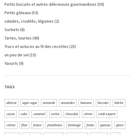
Petits biscuits et autres délicieuses gourmandises
(50)
Petits gâteaux
(53)
salades, crudités, légumes
(2)
Sorbets
(6)
Tartes, tourtes
(40)
Trucs et astuces au fil des recettes
(25)
un peu de sel
(15)
Yaourts
(9)
TAGS
abricot
agar-agar
amande
amandes
banane
biscuits
bûche
cacao
cake
caramel
cerise
chocolat
citron
cook expert
crème
flan
fraise
framboise
fromage
fruits
gateau
glace