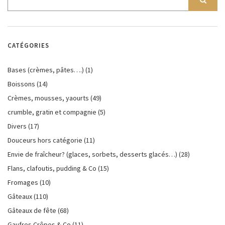
CATÉGORIES
Bases (crèmes, pâtes….)
(1)
Boissons
(14)
Crèmes, mousses, yaourts
(49)
crumble, gratin et compagnie
(5)
Divers
(17)
Douceurs hors catégorie
(11)
Envie de fraîcheur? (glaces, sorbets, desserts glacés…)
(28)
Flans, clafoutis, pudding & Co
(15)
Fromages
(10)
Gâteaux
(110)
Gâteaux de fête
(68)
Gaufres Crêpes & Co
(11)