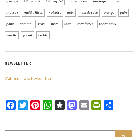
glaçage
kitchenaid
lait végétal
mascarpone
meringue
miel
mousse
multi délices
noisette
noix
noix de coco
orange
pain
poire
pomme
sirop
sucre
tarte
tartelettes
thermomix
vanille
yaourt
érable
NEWSLETTER
S'abonner à la Newsletter
Facebook
Twitter
Pinterest
WhatsApp
Diaspora
Mastodon
Email
PrintFri
Parta