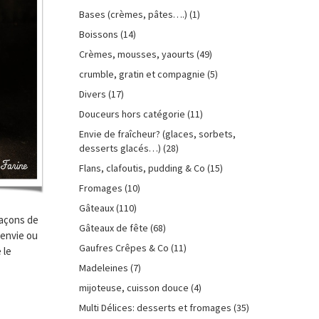
Bases (crèmes, pâtes….)
(1)
Boissons
(14)
Crèmes, mousses, yaourts
(49)
crumble, gratin et compagnie
(5)
Divers
(17)
Douceurs hors catégorie
(11)
Envie de fraîcheur? (glaces, sorbets,
desserts glacés…)
(28)
Flans, clafoutis, pudding & Co
(15)
Fromages
(10)
Gâteaux
(110)
façons de
Gâteaux de fête
(68)
’envie ou
Gaufres Crêpes & Co
(11)
 le
Madeleines
(7)
mijoteuse, cuisson douce
(4)
Multi Délices: desserts et fromages
(35)