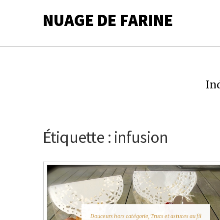
NUAGE DE FARINE
In
Étiquette :
infusion
Douceurs hors catégorie
,
Trucs et astuces au fil