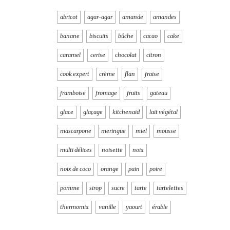
abricot
agar-agar
amande
amandes
banane
biscuits
bûche
cacao
cake
caramel
cerise
chocolat
citron
cook expert
crème
flan
fraise
framboise
fromage
fruits
gateau
glace
glaçage
kitchenaid
lait végétal
mascarpone
meringue
miel
mousse
multi délices
noisette
noix
noix de coco
orange
pain
poire
pomme
sirop
sucre
tarte
tartelettes
thermomix
vanille
yaourt
érable