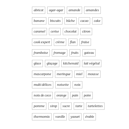
abricot
agar-agar
amande
amandes
banane
biscuits
bûche
cacao
cake
caramel
cerise
chocolat
citron
cook expert
crème
flan
fraise
framboise
fromage
fruits
gateau
glace
glaçage
kitchenaid
lait végétal
mascarpone
meringue
miel
mousse
multi délices
noisette
noix
noix de coco
orange
pain
poire
pomme
sirop
sucre
tarte
tartelettes
thermomix
vanille
yaourt
érable