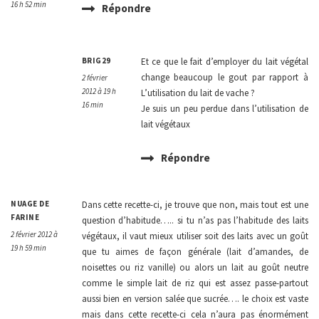
16 h 52 min
Répondre
BRIG29
Et ce que le fait d’employer du lait végétal
change beaucoup le gout par rapport à
2 février
2012 à 19 h
L’utilisation du lait de vache ?
16 min
Je suis un peu perdue dans l’utilisation de
lait végétaux
Répondre
NUAGE DE
Dans cette recette-ci, je trouve que non, mais tout est une
FARINE
question d’habitude….. si tu n’as pas l’habitude des laits
2 février 2012 à
végétaux, il vaut mieux utiliser soit des laits avec un goût
19 h 59 min
que tu aimes de façon générale (lait d’amandes, de
noisettes ou riz vanille) ou alors un lait au goût neutre
comme le simple lait de riz qui est assez passe-partout
aussi bien en version salée que sucrée…. le choix est vaste
mais dans cette recette-ci cela n’aura pas énormément