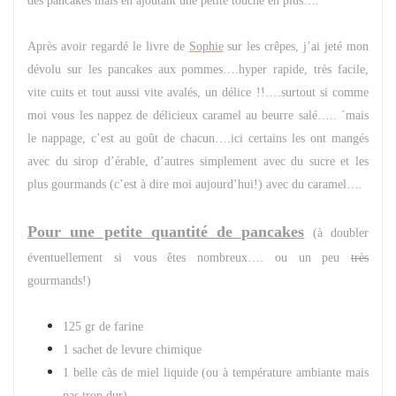
des pancakes mais en ajoutant une petite touche en plus….
Après avoir regardé le livre de
Sophie
sur les crêpes, j’ai jeté mon
dévolu sur les pancakes aux pommes….hyper rapide, très facile,
vite cuits et tout aussi vite avalés, un délice !!….surtout si comme
moi vous les nappez de délicieux caramel au beurre salé….. `mais
le nappage, c’est au goût de chacun….ici certains les ont mangés
avec du sirop d’érable, d’autres simplement avec du sucre et les
plus gourmands (c’est à dire moi aujourd’hui!) avec du caramel….
Pour une petite quantité de pancakes
(à doubler
éventuellement si vous êtes nombreux…. ou un peu
très
gourmands!)
125 gr de farine
1 sachet de levure chimique
1 belle càs de miel liquide (ou à température ambiante mais
pas trop dur)