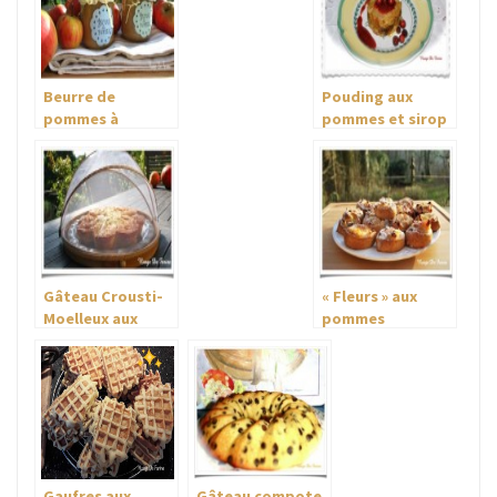
Beurre de
Pouding aux
pommes à
pommes et sirop
l’érable
d’érable
Gâteau Crousti-
« Fleurs » aux
Moelleux aux
pommes
pommes
Gaufres aux
Gâteau compote