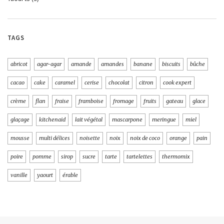
TAGS
abricot
agar-agar
amande
amandes
banane
biscuits
bûche
cacao
cake
caramel
cerise
chocolat
citron
cook expert
crème
flan
fraise
framboise
fromage
fruits
gateau
glace
glaçage
kitchenaid
lait végétal
mascarpone
meringue
miel
mousse
multi délices
noisette
noix
noix de coco
orange
pain
poire
pomme
sirop
sucre
tarte
tartelettes
thermomix
vanille
yaourt
érable