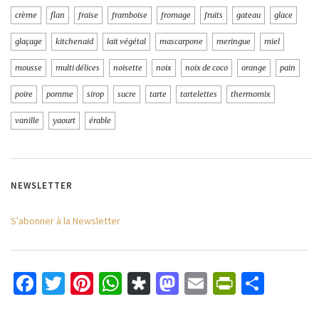
crème
flan
fraise
framboise
fromage
fruits
gateau
glace
glaçage
kitchenaid
lait végétal
mascarpone
meringue
miel
mousse
multi délices
noisette
noix
noix de coco
orange
pain
poire
pomme
sirop
sucre
tarte
tartelettes
thermomix
vanille
yaourt
érable
NEWSLETTER
S'abonner à la Newsletter
Facebook
Twitter
Pinterest
WhatsApp
Diaspora
Mastodon
Email
PrintFri
Parta