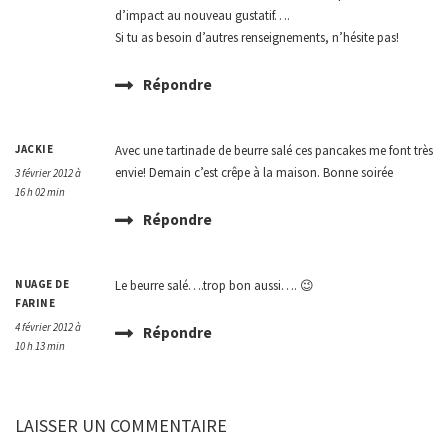
d’impact au nouveau gustatif….
Si tu as besoin d’autres renseignements, n’hésite pas!
Répondre
JACKIE
Avec une tartinade de beurre salé ces pancakes me font très
envie! Demain c’est crêpe à la maison. Bonne soirée
3 février 2012 à
16 h 02 min
Répondre
NUAGE DE
Le beurre salé….trop bon aussi…. 😉
FARINE
4 février 2012 à
Répondre
10 h 13 min
LAISSER UN COMMENTAIRE