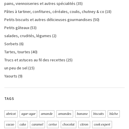
pains, viennoiseries et autres spécialités
(35)
Pâtes à tartiner, confitures, céréales, coulis, chutney & co
(18)
Petits biscuits et autres délicieuses gourmandises
(50)
Petits gâteaux
(53)
salades, crudités, légumes
(2)
Sorbets
(6)
Tartes, tourtes
(40)
Trucs et astuces au fil des recettes
(25)
un peu de sel
(15)
Yaourts
(9)
TAGS
abricot
agar-agar
amande
amandes
banane
biscuits
bûche
cacao
cake
caramel
cerise
chocolat
citron
cook expert