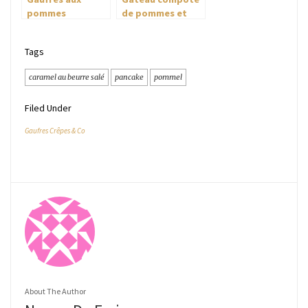
pommes
de pommes et
chocolat
Tags
caramel au beurre salé
pancake
pommel
Filed Under
Gaufres Crêpes & Co
About The Author