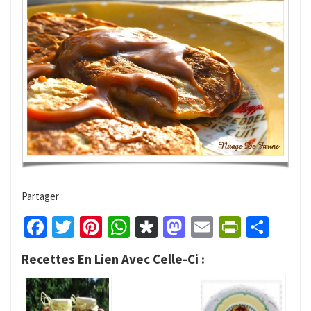
Partager :
Facebook
Twitter
Pinterest
WhatsApp
Diaspora
Mastodon
Email
PrintFr
Part
Recettes En Lien Avec Celle-Ci :