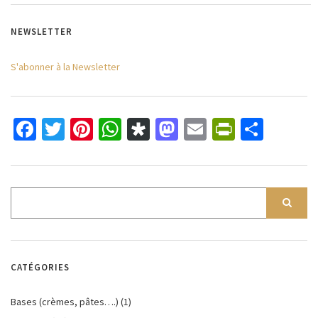
NEWSLETTER
S'abonner à la Newsletter
Facebook
Twitter
Pinterest
WhatsApp
Diaspora
Mastodon
Email
PrintFri
Parta
CATÉGORIES
Bases (crèmes, pâtes….)
(1)