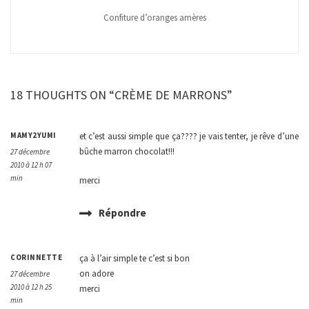
Confiture d’oranges amères
18 THOUGHTS ON “CRÈME DE MARRONS”
MAMY2YUMI
et c’est aussi simple que ça???? je vais tenter, je rêve d’une
bûche marron chocolat!!!
27 décembre
2010 à 12 h 07
min
merci
Répondre
CORINNETTE
ça à l’air simple te c’est si bon
on adore
27 décembre
2010 à 12 h 25
merci
min