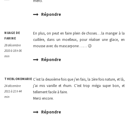
merci.
Répondre
NUAGE DE
En plus, on peut en faire plein de choses….la manger à la
FARINE
cuillère, dans un moelleux, pour réaliser une glace, en
28 décembre
mousse avec du mascarpone …… 😉
2010 à 18 h 06
min
Répondre
THEBLONDMARIE
C’est la deuxième fois que j’en fais, la 1ère fois nature, et là,
j’ai mis vanille et rhum. C’est trop méga super bon, et
24 décembre
2011 à 21 h 44
tellement facile à faire.
min
Merci encore.
Répondre