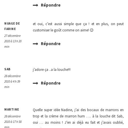
Répondre
NUAGE DE
et oui, c’est aussi simple que ça ! et en plus, on peut
FARINE
customiser le goût comme on aime! 😉
27 décembre
2010 à 13 h 20
Répondre
min
SAB
j’adore ça ..a la louche!!!
28 décembre
2010 à 4 h 39
Répondre
min
MARTINE
Quelle super idée Nadine, j’ai des bocaux de marrons en
trop et la crème de marron hum …. à la louche dit Sab,
28 décembre
2010 à 17 h 58
oui … au moins ! J’en ai déjà eu fait et j’avais oublié,
min