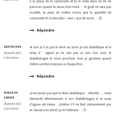
à la place de la cassonade et tu le mets alors en fin de
parcours quand tu auras tout mixé…. le goût ne sera pas
modifié, tu peux en mettre moins que la quantité de
cassonade et ce sera plus « sain » que du sucre…. 😉
Répondre
BEATRICE88
et non je n’ai pas le droit au sucre je suis diabétique et le
sirop d ‘ agave je ne sais pas je vais voir avec le
26 janvier 2012
à 10 h 24 min
diabétologue le mois prochain. bon je gouterai quand
même une fois mais pas a chaque fois.
Répondre
NUAGE DE
Je ne savais pas que tu étais diabétique….désolée….. mais
FARINE
demande effectivement à ton diabétologue si le sirop
26 janvier 2012
d’agave est mieux….(même s’il ne faut certainement pas
à 12 h 05 min
en abuser non plus!) ça m’intéresse…. 🙂