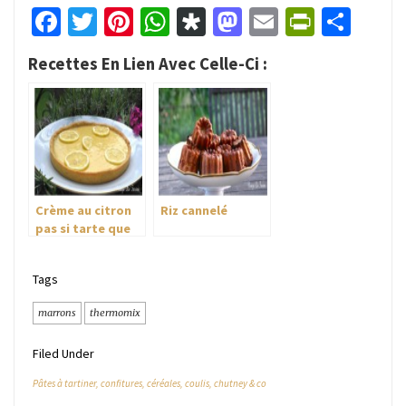
Facebook
Twitter
Pinterest
WhatsApp
Diaspora
Mastodon
Email
PrintFr
Part
Recettes En Lien Avec Celle-Ci :
Crème au citron
Riz cannelé
pas si tarte que
ça!!
Tags
marrons
thermomix
Filed Under
Pâtes à tartiner, confitures, céréales, coulis, chutney & co