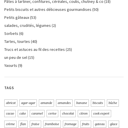
Pâtes à tartiner, confitures, céréales, coulis, chutney & co
(18)
Petits biscuits et autres délicieuses gourmandises
(50)
Petits gâteaux
(53)
salades, crudités, légumes
(2)
Sorbets
(6)
Tartes, tourtes
(40)
Trucs et astuces au fil des recettes
(25)
un peu de sel
(15)
Yaourts
(9)
TAGS
abricot
agar-agar
amande
amandes
banane
biscuits
bûche
cacao
cake
caramel
cerise
chocolat
citron
cook expert
crème
flan
fraise
framboise
fromage
fruits
gateau
glace