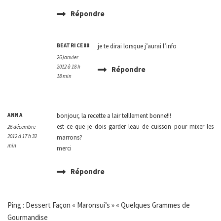
Répondre
BEATRICE88
je te dirai lorsque j’aurai l’info
26 janvier
2012 à 18 h
Répondre
18 min
ANNA
bonjour, la recette a lair telllement bonne!!!
est ce que je dois garder leau de cuisson pour mixer les
26 décembre
2012 à 17 h 32
marrons?
min
merci
Répondre
Ping : Dessert Façon « Maronsui’s » « Quelques Grammes de
Gourmandise