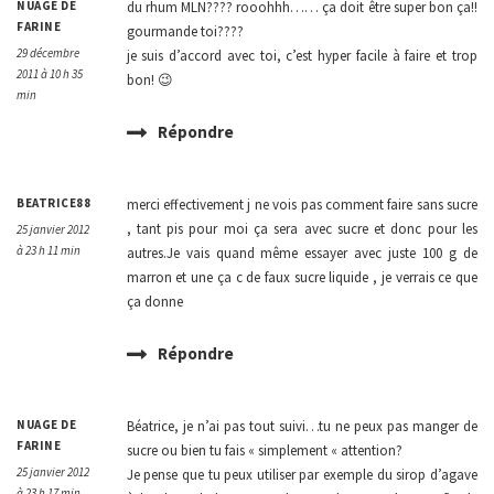
NUAGE DE
du rhum MLN???? rooohhh…… ça doit être super bon ça!!
FARINE
gourmande toi????
29 décembre
je suis d’accord avec toi, c’est hyper facile à faire et trop
2011 à 10 h 35
bon! 😉
min
Répondre
BEATRICE88
merci effectivement j ne vois pas comment faire sans sucre
, tant pis pour moi ça sera avec sucre et donc pour les
25 janvier 2012
à 23 h 11 min
autres.Je vais quand même essayer avec juste 100 g de
marron et une ça c de faux sucre liquide , je verrais ce que
ça donne
Répondre
NUAGE DE
Béatrice, je n’ai pas tout suivi…tu ne peux pas manger de
FARINE
sucre ou bien tu fais « simplement « attention?
25 janvier 2012
Je pense que tu peux utiliser par exemple du sirop d’agave
à 23 h 17 min