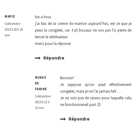
MAPIE
bsr a tous
j’ai fais de la creme de marron aujourd’hui, est ce que je
5 décembre
2013 à 20 h 20
peux la congeler, car 3 pt bocaux ne vos pas l’a peine de
min
lencer le stérilisateur
merci pour la réponse
Répondre
NUAGE
Bonsoir!
DE
Je suppose qu’on peut effectivement
FARINE
congeler, mais je ne l’ai jamais fait …
5 décembre
Je ne vois pas de raison pour laquelle cela
2013 à 21 h
ne fonctionnerait pas! 😉
15 min
Répondre