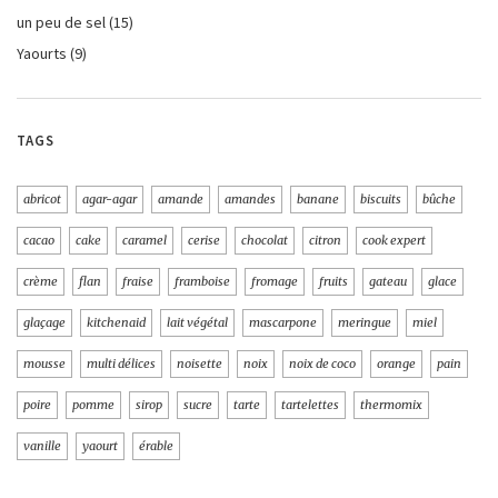
un peu de sel
(15)
Yaourts
(9)
TAGS
abricot
agar-agar
amande
amandes
banane
biscuits
bûche
cacao
cake
caramel
cerise
chocolat
citron
cook expert
crème
flan
fraise
framboise
fromage
fruits
gateau
glace
glaçage
kitchenaid
lait végétal
mascarpone
meringue
miel
mousse
multi délices
noisette
noix
noix de coco
orange
pain
poire
pomme
sirop
sucre
tarte
tartelettes
thermomix
vanille
yaourt
érable