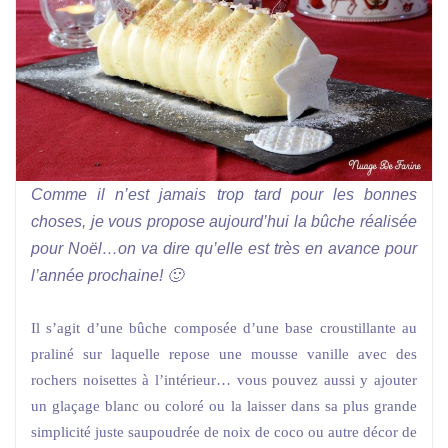
Comme il n’est jamais trop tard pour les bonnes
choses, je vous propose aujourd’hui la bûche réalisée
pour Noël…on va dire qu’elle est très en avance pour
l’année prochaine! 🙂
Il s’agit d’une bûche composée d’une base croustillante au
praliné sur laquelle repose une mousse vanille avec des
rochers noisettes à l’intérieur… vous pouvez aussi y ajouter
un glaçage blanc ou coloré ou la laisser dans sa plus grande
simplicité juste saupoudrée de noix de coco ou autre décor de