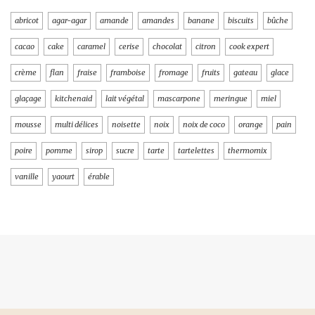
abricot
agar-agar
amande
amandes
banane
biscuits
bûche
cacao
cake
caramel
cerise
chocolat
citron
cook expert
crème
flan
fraise
framboise
fromage
fruits
gateau
glace
glaçage
kitchenaid
lait végétal
mascarpone
meringue
miel
mousse
multi délices
noisette
noix
noix de coco
orange
pain
poire
pomme
sirop
sucre
tarte
tartelettes
thermomix
vanille
yaourt
érable