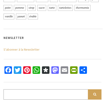
poire
pomme
sirop
sucre
tarte
tartelettes
thermomix
vanille
yaourt
érable
NEWSLETTER
S'abonner à la Newsletter
Facebook
Twitter
Pinterest
WhatsApp
Diaspora
Mastodon
Email
PrintFri
Parta