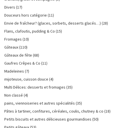
Divers
(17)
Douceurs hors catégorie
(11)
Envie de fraîcheur? (glaces, sorbets, desserts glacés…)
(28)
Flans, clafoutis, pudding & Co
(15)
Fromages
(10)
Gâteaux
(110)
Gâteaux de fête
(68)
Gaufres Crêpes & Co
(11)
Madeleines
(7)
mijoteuse, cuisson douce
(4)
Multi Délices: desserts et fromages
(35)
Non classé
(4)
pains, viennoiseries et autres spécialités
(35)
Pâtes à tartiner, confitures, céréales, coulis, chutney & co
(18)
Petits biscuits et autres délicieuses gourmandises
(50)
Petits gâteaux
(53)