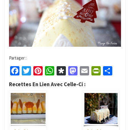
Partager :
Facebook
Twitter
Pinterest
WhatsApp
Diaspora
Mastodon
Email
PrintFr
Part
Recettes En Lien Avec Celle-Ci :