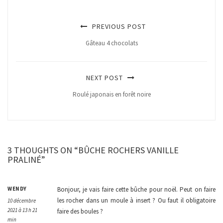
PREVIOUS POST
Gâteau 4 chocolats
NEXT POST
Roulé japonais en forêt noire
3 THOUGHTS ON “BÛCHE ROCHERS VANILLE
PRALINÉ”
WENDY
Bonjour, je vais faire cette bûche pour noël. Peut on faire
les rocher dans un moule à insert ? Ou faut il obligatoire
10 décembre
2021 à 13 h 21
faire des boules ?
min