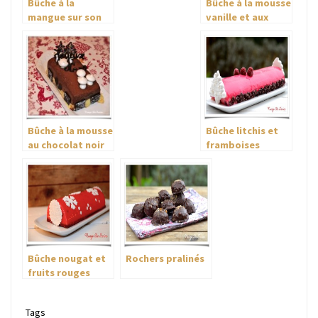
Bûche à la
Bûche à la mousse
mangue sur son
vanille et aux
lit praliné
poires tonka
croustillant
Bûche à la mousse
Bûche litchis et
au chocolat noir
framboises
et crème vanille
Bûche nougat et
Rochers pralinés
fruits rouges
Tags