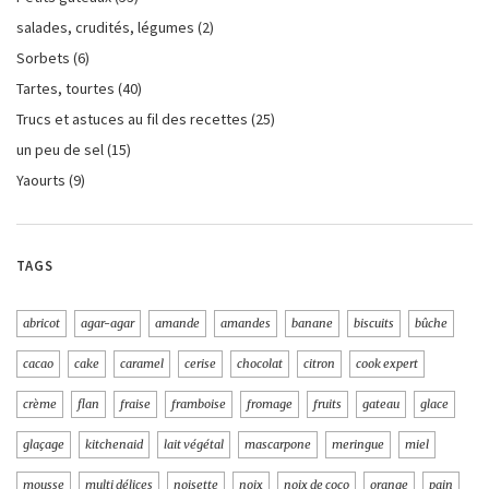
salades, crudités, légumes
(2)
Sorbets
(6)
Tartes, tourtes
(40)
Trucs et astuces au fil des recettes
(25)
un peu de sel
(15)
Yaourts
(9)
TAGS
abricot
agar-agar
amande
amandes
banane
biscuits
bûche
cacao
cake
caramel
cerise
chocolat
citron
cook expert
crème
flan
fraise
framboise
fromage
fruits
gateau
glace
glaçage
kitchenaid
lait végétal
mascarpone
meringue
miel
mousse
multi délices
noisette
noix
noix de coco
orange
pain