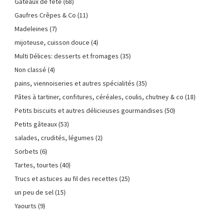
Gâteaux de fête
(68)
Gaufres Crêpes & Co
(11)
Madeleines
(7)
mijoteuse, cuisson douce
(4)
Multi Délices: desserts et fromages
(35)
Non classé
(4)
pains, viennoiseries et autres spécialités
(35)
Pâtes à tartiner, confitures, céréales, coulis, chutney & co
(18)
Petits biscuits et autres délicieuses gourmandises
(50)
Petits gâteaux
(53)
salades, crudités, légumes
(2)
Sorbets
(6)
Tartes, tourtes
(40)
Trucs et astuces au fil des recettes
(25)
un peu de sel
(15)
Yaourts
(9)