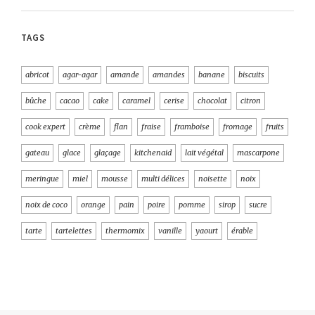
TAGS
abricot
agar-agar
amande
amandes
banane
biscuits
bûche
cacao
cake
caramel
cerise
chocolat
citron
cook expert
crème
flan
fraise
framboise
fromage
fruits
gateau
glace
glaçage
kitchenaid
lait végétal
mascarpone
meringue
miel
mousse
multi délices
noisette
noix
noix de coco
orange
pain
poire
pomme
sirop
sucre
tarte
tartelettes
thermomix
vanille
yaourt
érable