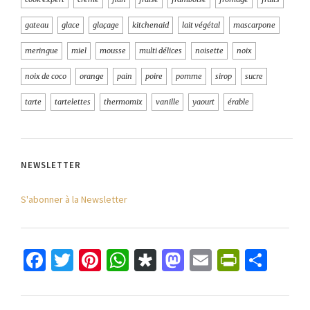
gateau
glace
glaçage
kitchenaid
lait végétal
mascarpone
meringue
miel
mousse
multi délices
noisette
noix
noix de coco
orange
pain
poire
pomme
sirop
sucre
tarte
tartelettes
thermomix
vanille
yaourt
érable
NEWSLETTER
S'abonner à la Newsletter
Facebook
Twitter
Pinterest
WhatsApp
Diaspora
Mastodon
Email
PrintFr
Part