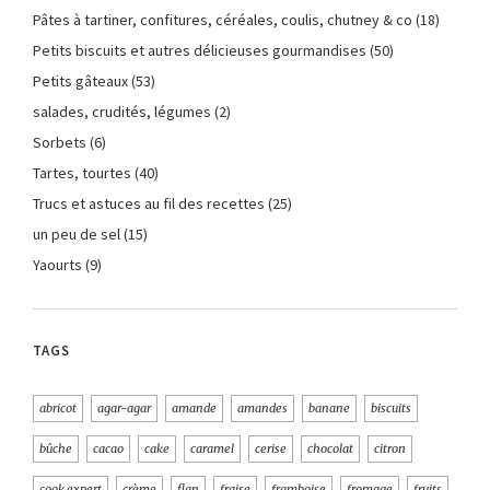
Pâtes à tartiner, confitures, céréales, coulis, chutney & co
(18)
Petits biscuits et autres délicieuses gourmandises
(50)
Petits gâteaux
(53)
salades, crudités, légumes
(2)
Sorbets
(6)
Tartes, tourtes
(40)
Trucs et astuces au fil des recettes
(25)
un peu de sel
(15)
Yaourts
(9)
TAGS
abricot
agar-agar
amande
amandes
banane
biscuits
bûche
cacao
cake
caramel
cerise
chocolat
citron
cook expert
crème
flan
fraise
framboise
fromage
fruits