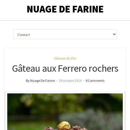
NUAGE DE FARINE
Gâteaux de fête
Gâteau aux Ferrero rochers
By Nuage De Farine
–
29 octobre 2014
–
8 Comments