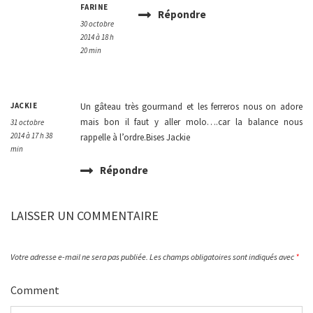
FARINE
Répondre
30 octobre
2014 à 18 h
20 min
JACKIE
Un gâteau très gourmand et les ferreros nous on adore
mais bon il faut y aller molo….car la balance nous
31 octobre
2014 à 17 h 38
rappelle à l’ordre.Bises Jackie
min
Répondre
LAISSER UN COMMENTAIRE
Votre adresse e-mail ne sera pas publiée.
Les champs obligatoires sont indiqués avec
*
Comment