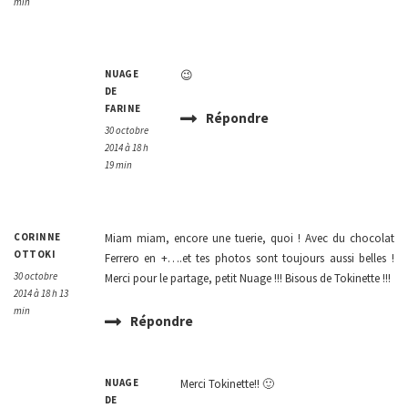
min
NUAGE
😉
DE
FARINE
Répondre
30 octobre
2014 à 18 h
19 min
CORINNE
Miam miam, encore une tuerie, quoi ! Avec du chocolat
OTTOKI
Ferrero en +….et tes photos sont toujours aussi belles !
30 octobre
Merci pour le partage, petit Nuage !!! Bisous de Tokinette !!!
2014 à 18 h 13
min
Répondre
NUAGE
Merci Tokinette!! 🙂
DE