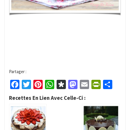
Partager :
Facebook
Twitter
Pinterest
WhatsApp
Diaspora
Mastodon
Email
PrintFr
Part
Recettes En Lien Avec Celle-Ci :