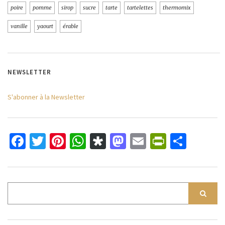
poire
pomme
sirop
sucre
tarte
tartelettes
thermomix
vanille
yaourt
érable
NEWSLETTER
S'abonner à la Newsletter
Facebook
Twitter
Pinterest
WhatsApp
Diaspora
Mastodon
Email
PrintFri
Parta