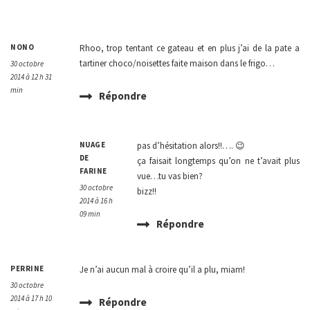
NONO
Rhoo, trop tentant ce gateau et en plus j’ai de la pate a
tartiner choco/noisettes faite maison dans le frigo…
30 octobre
2014 à 12 h 31
min
Répondre
NUAGE
pas d’hésitation alors!!…. 😉
DE
ça faisait longtemps qu’on ne t’avait plus
FARINE
vue…tu vas bien?
30 octobre
bizz!!
2014 à 16 h
09 min
Répondre
PERRINE
Je n’ai aucun mal à croire qu’il a plu, miam!
30 octobre
2014 à 17 h 10
Répondre