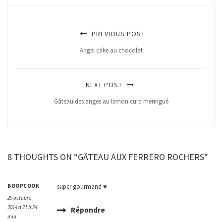
PREVIOUS POST
Angel cake au chocolat
NEXT POST
Gâteau des anges au lemon curd meringué
8 THOUGHTS ON “GÂTEAU AUX FERRERO ROCHERS”
BOOPCOOK
super gourmand ♥
29 octobre
2014 à 21 h 24
Répondre
min