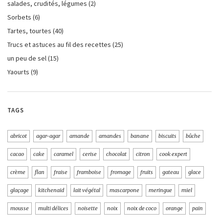
salades, crudités, légumes
(2)
Sorbets
(6)
Tartes, tourtes
(40)
Trucs et astuces au fil des recettes
(25)
un peu de sel
(15)
Yaourts
(9)
TAGS
abricot
agar-agar
amande
amandes
banane
biscuits
bûche
cacao
cake
caramel
cerise
chocolat
citron
cook expert
crème
flan
fraise
framboise
fromage
fruits
gateau
glace
glaçage
kitchenaid
lait végétal
mascarpone
meringue
miel
mousse
multi délices
noisette
noix
noix de coco
orange
pain