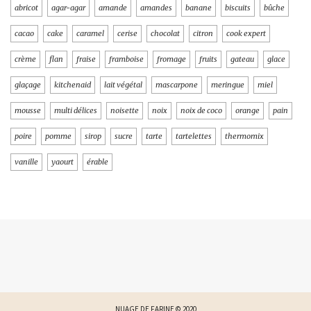
abricot
agar-agar
amande
amandes
banane
biscuits
bûche
cacao
cake
caramel
cerise
chocolat
citron
cook expert
crème
flan
fraise
framboise
fromage
fruits
gateau
glace
glaçage
kitchenaid
lait végétal
mascarpone
meringue
miel
mousse
multi délices
noisette
noix
noix de coco
orange
pain
poire
pomme
sirop
sucre
tarte
tartelettes
thermomix
vanille
yaourt
érable
NUAGE DE FARINE © 2020