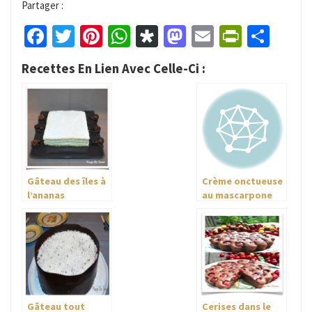
Partager :
Facebook
Twitter
Pinterest
WhatsApp
Diaspora
Mastodon
Email
PrintFr
Part
Recettes En Lien Avec Celle-Ci :
Gâteau des îles à
Crème onctueuse
l’ananas
au mascarpone
Multi-Délices
Gâteau tout
Cerises dans le