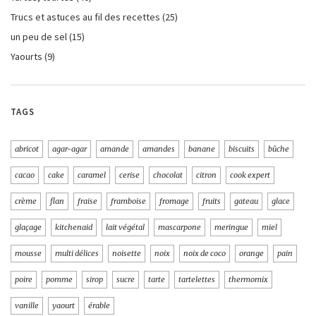
Trucs et astuces au fil des recettes
(25)
un peu de sel
(15)
Yaourts
(9)
TAGS
abricot
agar-agar
amande
amandes
banane
biscuits
bûche
cacao
cake
caramel
cerise
chocolat
citron
cook expert
crème
flan
fraise
framboise
fromage
fruits
gateau
glace
glaçage
kitchenaid
lait végétal
mascarpone
meringue
miel
mousse
multi délices
noisette
noix
noix de coco
orange
pain
poire
pomme
sirop
sucre
tarte
tartelettes
thermomix
vanille
yaourt
érable