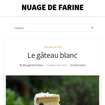
NUAGE DE FARINE
Gâteaux de fête
Le gâteau blanc
By Nuage De Farine
–
6 septembre 2013
–
6 Comments