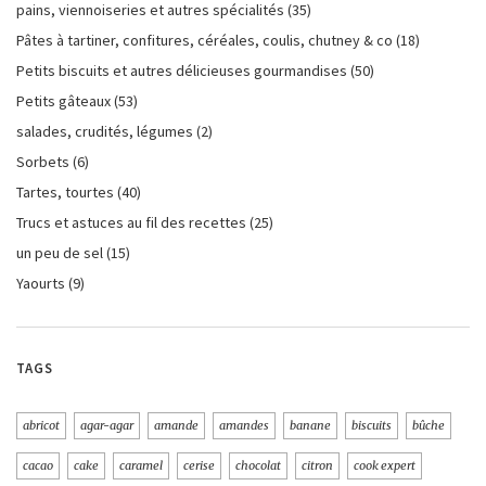
pains, viennoiseries et autres spécialités
(35)
Pâtes à tartiner, confitures, céréales, coulis, chutney & co
(18)
Petits biscuits et autres délicieuses gourmandises
(50)
Petits gâteaux
(53)
salades, crudités, légumes
(2)
Sorbets
(6)
Tartes, tourtes
(40)
Trucs et astuces au fil des recettes
(25)
un peu de sel
(15)
Yaourts
(9)
TAGS
abricot
agar-agar
amande
amandes
banane
biscuits
bûche
cacao
cake
caramel
cerise
chocolat
citron
cook expert