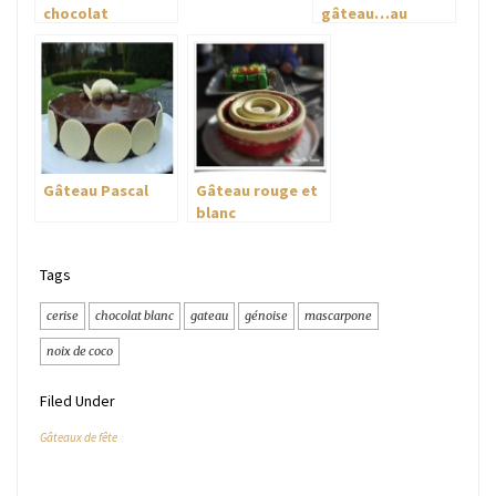
chocolat
gâteau…au
chocolat!
Gâteau Pascal
Gâteau rouge et
blanc
Tags
cerise
chocolat blanc
gateau
génoise
mascarpone
noix de coco
Filed Under
Gâteaux de fête