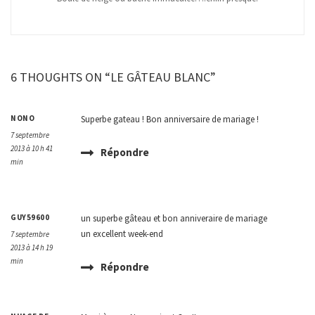
6 THOUGHTS ON “LE GÂTEAU BLANC”
NONO
Superbe gateau ! Bon anniversaire de mariage !
7 septembre
2013 à 10 h 41
Répondre
min
GUY59600
un superbe gâteau et bon anniveraire de mariage
un excellent week-end
7 septembre
2013 à 14 h 19
min
Répondre