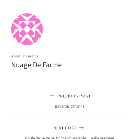
About The Author
Nuage De Farine
PREVIOUS POST
Bavarois citronné
NEXT POST
Boule de neige ou bûche immaculée….enfin presque!