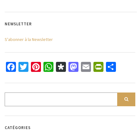
NEWSLETTER
S'abonner à la Newsletter
Facebook
Twitter
Pinterest
WhatsApp
Diaspora
Mastodon
Email
PrintFri
Parta
CATÉGORIES