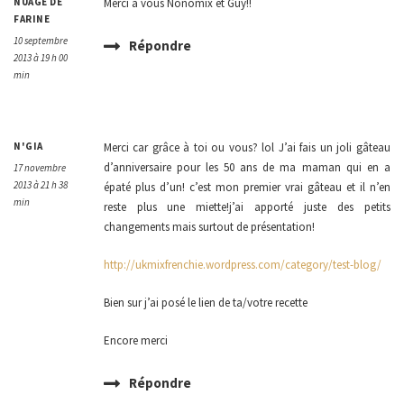
NUAGE DE
Merci à vous Nonomix et Guy!!
FARINE
10 septembre
Répondre
2013 à 19 h 00
min
N'GIA
Merci car grâce à toi ou vous? lol J’ai fais un joli gâteau
d’anniversaire pour les 50 ans de ma maman qui en a
17 novembre
2013 à 21 h 38
épaté plus d’un! c’est mon premier vrai gâteau et il n’en
min
reste plus une miette!j’ai apporté juste des petits
changements mais surtout de présentation!
http://ukmixfrenchie.wordpress.com/category/test-blog/
Bien sur j’ai posé le lien de ta/votre recette
Encore merci
Répondre