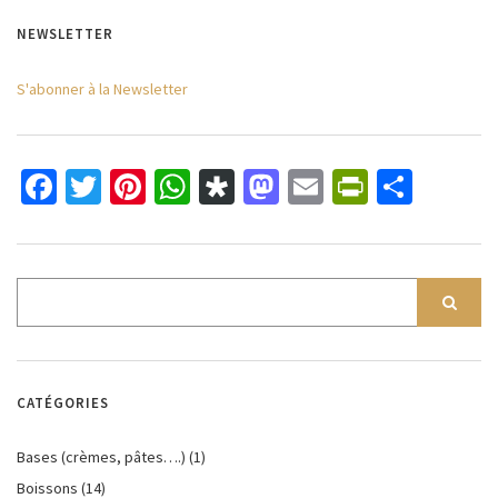
NEWSLETTER
S'abonner à la Newsletter
Facebook
Twitter
Pinterest
WhatsApp
Diaspora
Mastodon
Email
PrintFri
Parta
CATÉGORIES
Bases (crèmes, pâtes….)
(1)
Boissons
(14)