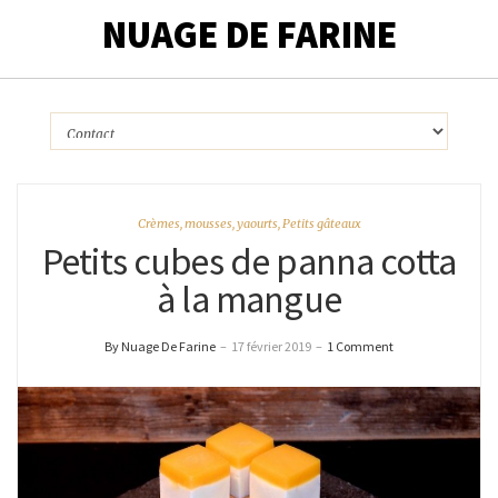
NUAGE DE FARINE
Crèmes, mousses, yaourts
,
Petits gâteaux
Petits cubes de panna cotta
à la mangue
By Nuage De Farine
–
17 février 2019
–
1 Comment