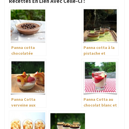
Recettes En Lien Avec Celle-Ci :
Panna cotta
Panna cotta à la
chocolatée
pistache et
légère
crémeux de
chocolat
Panna Cotta
Panna Cotta au
verveine aux
chocolat blanc et
fruits d’été et
coulis de fraises
sorbet aux
gélifié
fraises