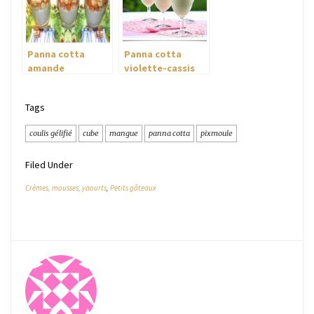
Panna cotta
Panna cotta
amande
violette-cassis
sous son crumble
Tags
coulis gélifié
cube
mangue
panna cotta
pixmoule
Filed Under
Crèmes, mousses, yaourts
,
Petits gâteaux