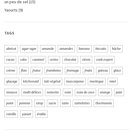
un peu de sel
(15)
Yaourts
(9)
TAGS
abricot
agar-agar
amande
amandes
banane
biscuits
bûche
cacao
cake
caramel
cerise
chocolat
citron
cook expert
crème
flan
fraise
framboise
fromage
fruits
gateau
glace
glaçage
kitchenaid
lait végétal
mascarpone
meringue
miel
mousse
multi délices
noisette
noix
noix de coco
orange
pain
poire
pomme
sirop
sucre
tarte
tartelettes
thermomix
vanille
yaourt
érable