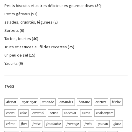
Petits biscuits et autres délicieuses gourmandises
(50)
Petits gâteaux
(53)
salades, crudités, légumes
(2)
Sorbets
(6)
Tartes, tourtes
(40)
Trucs et astuces au fil des recettes
(25)
un peu de sel
(15)
Yaourts
(9)
TAGS
abricot
agar-agar
amande
amandes
banane
biscuits
bûche
cacao
cake
caramel
cerise
chocolat
citron
cook expert
crème
flan
fraise
framboise
fromage
fruits
gateau
glace