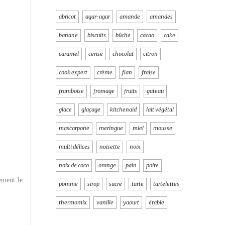
abricot
agar-agar
amande
amandes
banane
biscuits
bûche
cacao
cake
caramel
cerise
chocolat
citron
cook expert
crème
flan
fraise
framboise
fromage
fruits
gateau
glace
glaçage
kitchenaid
lait végétal
mascarpone
meringue
miel
mousse
multi délices
noisette
noix
noix de coco
orange
pain
poire
ement le
pomme
sirop
sucre
tarte
tartelettes
thermomix
vanille
yaourt
érable