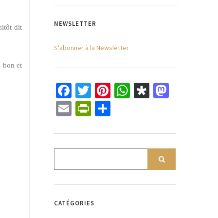
NEWSLETTER
itôt dit
S'abonner à la Newsletter
s bon et
Facebook
Twitter
Pinterest
WhatsApp
Diaspora
Mastod
Email
PrintFriendly
Partager
CATÉGORIES