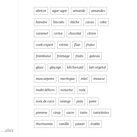
abricot
agar-agar
amande
amandes
banane
biscuits
bûche
cacao
cake
caramel
cerise
chocolat
citron
cook expert
crème
flan
fraise
framboise
fromage
fruits
gateau
glace
glaçage
kitchenaid
lait végétal
mascarpone
meringue
miel
mousse
multi délices
noisette
noix
noix de coco
orange
pain
poire
pomme
sirop
sucre
tarte
tartelettes
thermomix
vanille
yaourt
érable
….allez