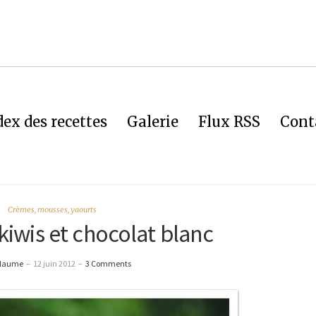
dex des recettes
Galerie
Flux RSS
Cont
Crèmes, mousses, yaourts
iwis et chocolat blanc
llaume
–
12 juin 2012
–
3 Comments