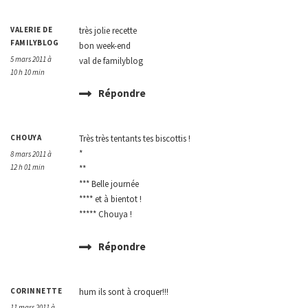
VALERIE DE
très jolie recette
FAMILYBLOG
bon week-end
5 mars 2011 à
val de familyblog
10 h 10 min
Répondre
CHOUYA
Très très tentants tes biscottis !
*
8 mars 2011 à
12 h 01 min
**
*** Belle journée
**** et à bientot !
***** Chouya !
Répondre
CORINNETTE
hum ils sont à croquer!!!
11 mars 2011 à