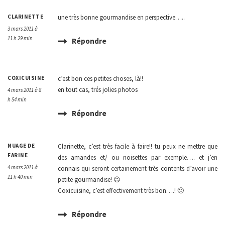
CLARINETTE
une très bonne gourmandise en perspective…..
3 mars 2011 à
11 h 29 min
Répondre
COXICUISINE
c’est bon ces petites choses, là!!
en tout cas, trés jolies photos
4 mars 2011 à 8
h 54 min
Répondre
NUAGE DE
Clarinette, c’est très facile à faire!! tu peux ne mettre que
FARINE
des amandes et/ ou noisettes par exemple…. et j’en
4 mars 2011 à
connais qui seront certainement très contents d’avoir une
11 h 40 min
petite gourmandise! 😉
Coxicuisine, c’est effectivement très bon….! 🙂
Répondre