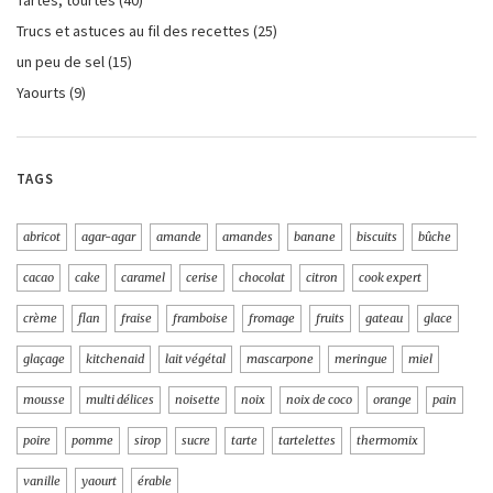
Trucs et astuces au fil des recettes
(25)
un peu de sel
(15)
Yaourts
(9)
TAGS
abricot
agar-agar
amande
amandes
banane
biscuits
bûche
cacao
cake
caramel
cerise
chocolat
citron
cook expert
crème
flan
fraise
framboise
fromage
fruits
gateau
glace
glaçage
kitchenaid
lait végétal
mascarpone
meringue
miel
mousse
multi délices
noisette
noix
noix de coco
orange
pain
poire
pomme
sirop
sucre
tarte
tartelettes
thermomix
vanille
yaourt
érable