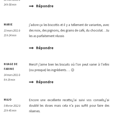
14 h 58 min
Répondre
MARIE
j’adore ça les biscottis et il y a tellement de variantes, avec
des noix, des pignons, des grains de café, du chocolat….tu
13 mars 2011 à
15 h 24 min
les as parfaitement réussis
Répondre
NUAGE DE
Merci!! j’aime bien les biscuits où l’on peut varier à l’infini
FARINE
(ou presque) les ingrédients…. 😉
14 mars 2011 à
9 h 19 min
Répondre
MAJO
Encore une excellente recette,j’ai suivi vos conseils,j’ai
doublé les doses mais cela n’a pas suffit pour faire des
5 février 2012 à
23 h 45 min
réserves.