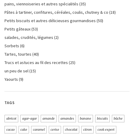
pains, viennoiseries et autres spécialités
(35)
Pâtes à tartiner, confitures, céréales, coulis, chutney & co
(18)
Petits biscuits et autres délicieuses gourmandises
(50)
Petits gâteaux
(53)
salades, crudités, légumes
(2)
Sorbets
(6)
Tartes, tourtes
(40)
Trucs et astuces au fil des recettes
(25)
un peu de sel
(15)
Yaourts
(9)
TAGS
abricot
agar-agar
amande
amandes
banane
biscuits
bûche
cacao
cake
caramel
cerise
chocolat
citron
cook expert