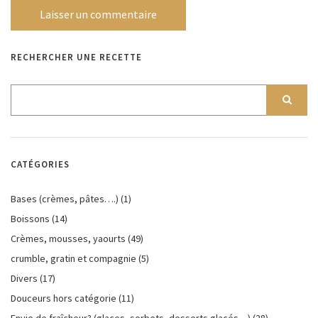
RECHERCHER UNE RECETTE
CATÉGORIES
Bases (crèmes, pâtes….)
(1)
Boissons
(14)
Crèmes, mousses, yaourts
(49)
crumble, gratin et compagnie
(5)
Divers
(17)
Douceurs hors catégorie
(11)
Envie de fraîcheur? (glaces, sorbets, desserts glacés…)
(28)