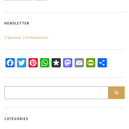
NEWSLETTER
S'abonner à la Newsletter
Facebook
Twitter
Pinterest
WhatsApp
Diaspora
Mastodon
Email
PrintFri
Parta
CATÉGORIES