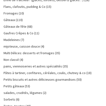
Flans, clafoutis, pudding & Co
(15)
Fromages
(10)
Gâteaux
(110)
Gâteaux de fête
(68)
Gaufres Crêpes & Co
(11)
Madeleines
(7)
mijoteuse, cuisson douce
(4)
Multi Délices: desserts et fromages
(35)
Non classé
(4)
pains, viennoiseries et autres spécialités
(35)
Pâtes à tartiner, confitures, céréales, coulis, chutney & co
(18)
Petits biscuits et autres délicieuses gourmandises
(50)
Petits gâteaux
(53)
salades, crudités, légumes
(2)
Sorbets
(6)
Tartes, tourtes
(40)