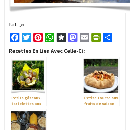
Partager :
Facebook
Twitter
Pinterest
WhatsApp
Diaspora
Mastodon
Email
PrintFr
Part
Recettes En Lien Avec Celle-Ci :
Petits gâteaux-
Petite tourte aux
tartelettes aux
fruits de saison
fruits