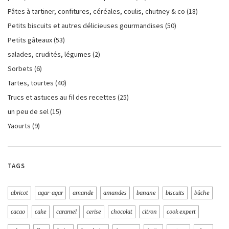
Pâtes à tartiner, confitures, céréales, coulis, chutney & co
(18)
Petits biscuits et autres délicieuses gourmandises
(50)
Petits gâteaux
(53)
salades, crudités, légumes
(2)
Sorbets
(6)
Tartes, tourtes
(40)
Trucs et astuces au fil des recettes
(25)
un peu de sel
(15)
Yaourts
(9)
TAGS
abricot
agar-agar
amande
amandes
banane
biscuits
bûche
cacao
cake
caramel
cerise
chocolat
citron
cook expert