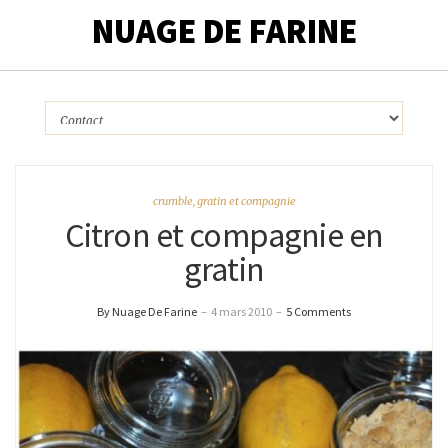
NUAGE DE FARINE
crumble, gratin et compagnie
Citron et compagnie en
gratin
By Nuage De Farine
–
4 mars 2010
–
5 Comments