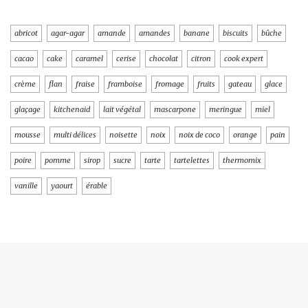
abricot
agar-agar
amande
amandes
banane
biscuits
bûche
cacao
cake
caramel
cerise
chocolat
citron
cook expert
crème
flan
fraise
framboise
fromage
fruits
gateau
glace
glaçage
kitchenaid
lait végétal
mascarpone
meringue
miel
mousse
multi délices
noisette
noix
noix de coco
orange
pain
poire
pomme
sirop
sucre
tarte
tartelettes
thermomix
vanille
yaourt
érable