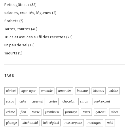
Petits gâteaux
(53)
salades, crudités, légumes
(2)
Sorbets
(6)
Tartes, tourtes
(40)
Trucs et astuces au fil des recettes
(25)
un peu de sel
(15)
Yaourts
(9)
TAGS
abricot
agar-agar
amande
amandes
banane
biscuits
bûche
cacao
cake
caramel
cerise
chocolat
citron
cook expert
crème
flan
fraise
framboise
fromage
fruits
gateau
glace
glaçage
kitchenaid
lait végétal
mascarpone
meringue
miel