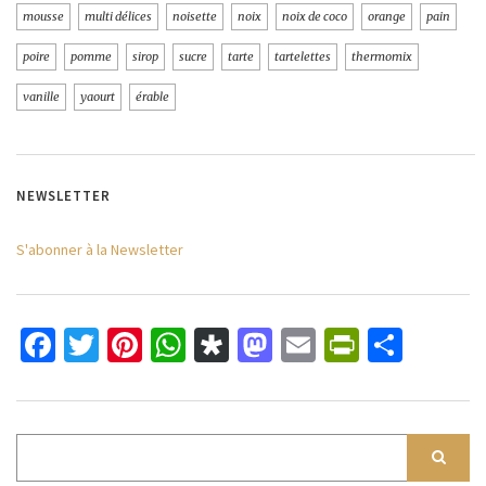
mousse
multi délices
noisette
noix
noix de coco
orange
pain
poire
pomme
sirop
sucre
tarte
tartelettes
thermomix
vanille
yaourt
érable
NEWSLETTER
S'abonner à la Newsletter
Facebook
Twitter
Pinterest
WhatsApp
Diaspora
Mastodon
Email
PrintFri
Parta