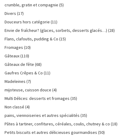
crumble, gratin et compagnie
(5)
Divers
(17)
Douceurs hors catégorie
(11)
Envie de fraîcheur? (glaces, sorbets, desserts glacés…)
(28)
Flans, clafoutis, pudding & Co
(15)
Fromages
(10)
Gâteaux
(110)
Gâteaux de fête
(68)
Gaufres Crêpes & Co
(11)
Madeleines
(7)
mijoteuse, cuisson douce
(4)
Multi Délices: desserts et fromages
(35)
Non classé
(4)
pains, viennoiseries et autres spécialités
(35)
Pâtes à tartiner, confitures, céréales, coulis, chutney & co
(18)
Petits biscuits et autres délicieuses gourmandises
(50)