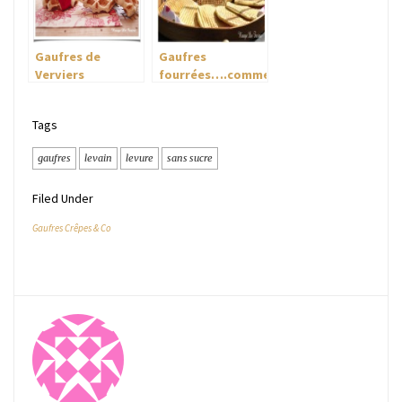
Gaufres de
Gaufres
Verviers
fourrées….comme
à Bruges….
Tags
gaufres
levain
levure
sans sucre
Filed Under
Gaufres Crêpes & Co