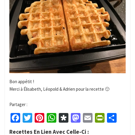
Bon appétit !
Merci à Élisabeth, Léopold & Adrien pour la recette 🙂
Partager :
Facebook
Twitter
Pinterest
WhatsApp
Diaspora
Mastodon
Email
PrintFr
Part
Recettes En Lien Avec Celle-Ci :