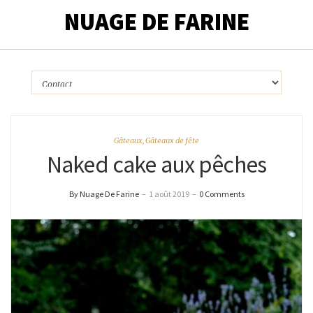
NUAGE DE FARINE
Gâteaux
,
Gâteaux de fête
Naked cake aux pêches
By Nuage De Farine
–
1 août 2019
–
0 Comments