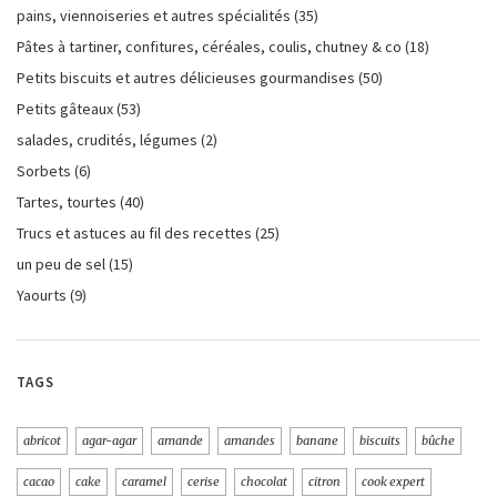
pains, viennoiseries et autres spécialités
(35)
Pâtes à tartiner, confitures, céréales, coulis, chutney & co
(18)
Petits biscuits et autres délicieuses gourmandises
(50)
Petits gâteaux
(53)
salades, crudités, légumes
(2)
Sorbets
(6)
Tartes, tourtes
(40)
Trucs et astuces au fil des recettes
(25)
un peu de sel
(15)
Yaourts
(9)
TAGS
abricot
agar-agar
amande
amandes
banane
biscuits
bûche
cacao
cake
caramel
cerise
chocolat
citron
cook expert