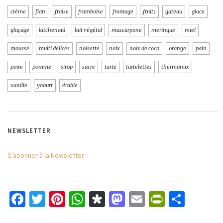
crème
flan
fraise
framboise
fromage
fruits
gateau
glace
glaçage
kitchenaid
lait végétal
mascarpone
meringue
miel
mousse
multi délices
noisette
noix
noix de coco
orange
pain
poire
pomme
sirop
sucre
tarte
tartelettes
thermomix
vanille
yaourt
érable
NEWSLETTER
S'abonner à la Newsletter
Facebook
Twitter
Pinterest
WhatsApp
Diaspora
Mastodon
Email
PrintFri
Parta