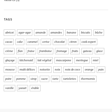
TAGS
abricot
agar-agar
amande
amandes
banane
biscuits
bûche
cacao
cake
caramel
cerise
chocolat
citron
cook expert
crème
flan
fraise
framboise
fromage
fruits
gateau
glace
glaçage
kitchenaid
lait végétal
mascarpone
meringue
miel
mousse
multi délices
noisette
noix
noix de coco
orange
pain
poire
pomme
sirop
sucre
tarte
tartelettes
thermomix
vanille
yaourt
érable