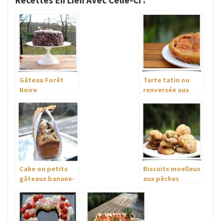
Recettes En Lien Avec Celle-Ci :
Gâteau Forêt
Tarte tatin ou
Noire
renversée aux
pêches
Cake ou petits
Biscuits moelleux
gâteaux banane-
aux pêches
chocolat