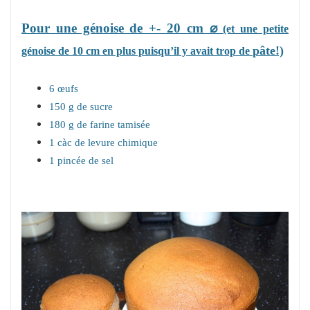
Pour une génoise de +- 20 cm ⌀
(et une petite
pâte!)
génoise de 10 cm en plus puisqu’il y avait trop de
6 œufs
150 g de sucre
180 g de farine tamisée
1 càc de levure chimique
1 pincée de sel