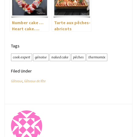
Number cake …
Tarte aux pêches-
Heart cake….
abricots
caramélisés
Tags
cook expert
génoise
naked cake
pêches
thermomix
Filed Under
Gâteaux
,
Gâteaux de fête