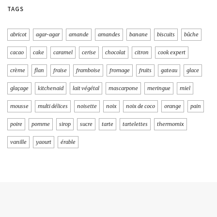
TAGS
abricot
agar-agar
amande
amandes
banane
biscuits
bûche
cacao
cake
caramel
cerise
chocolat
citron
cook expert
crème
flan
fraise
framboise
fromage
fruits
gateau
glace
glaçage
kitchenaid
lait végétal
mascarpone
meringue
miel
mousse
multi délices
noisette
noix
noix de coco
orange
pain
poire
pomme
sirop
sucre
tarte
tartelettes
thermomix
vanille
yaourt
érable