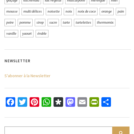
glaçage
kitchenaid
lait végétal
mascarpone
meringue
miel
mousse
multi délices
noisette
noix
noix de coco
orange
pain
poire
pomme
sirop
sucre
tarte
tartelettes
thermomix
vanille
yaourt
érable
NEWSLETTER
S'abonner à la Newsletter
Facebook
Twitter
Pinterest
WhatsApp
Diaspora
Mastodon
Email
PrintFri
Parta