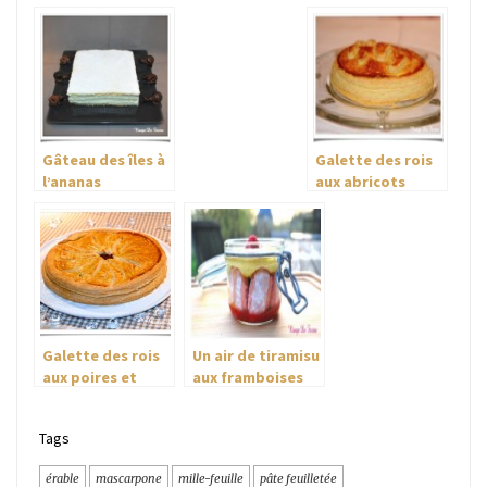
Multi-Délices
palmiers!
Gâteau des îles à
Galette des rois
l’ananas
aux abricots
Galette des rois
Un air de tiramisu
aux poires et
aux framboises
chocolat pour
gourmands….
Tags
érable
mascarpone
mille-feuille
pâte feuilletée