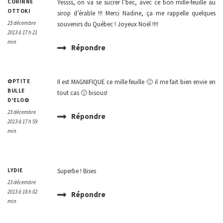
CORINNE
Yessss, on va se sucrer l’bec, avec ce bon mille-feuille au
OTTOKI
sirop d’érable !!! Merci Nadine, ça me rappelle quelques
23 décembre
souvenirs du Québec ! Joyeux Noël !!!!
2013 à 17 h 21
min
Répondre
✿PTITE
Il est MAGNIFIQUE ce mille feuille 🙂 il me fait bien envie en
BULLE
tout cas 🙂 bisous!
D'ELO✿
23 décembre
Répondre
2013 à 17 h 59
min
LYDIE
Superbe ! Bises
23 décembre
2013 à 18 h 02
Répondre
min