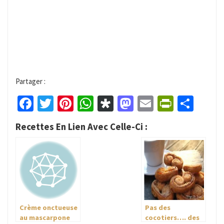
Partager :
Facebook
Twitter
Pinterest
WhatsApp
Diaspora
Mastodon
Email
PrintFr
Part
Recettes En Lien Avec Celle-Ci :
Crème onctueuse
Pas des
au mascarpone
cocotiers…. des