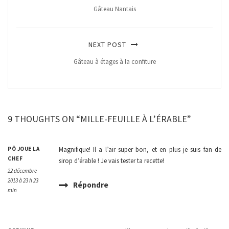
Gâteau Nantais
NEXT POST
Gâteau à étages à la confiture
9 THOUGHTS ON “MILLE-FEUILLE À L’ÉRABLE”
PÔ JOUE LA
Magnifique! Il a l’air super bon, et en plus je suis fan de
CHEF
sirop d’érable ! Je vais tester ta recette!
22 décembre
2013 à 23 h 23
Répondre
min