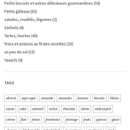
Petits biscuits et autres délicieuses gourmandises
(50)
Petits gâteaux
(53)
salades, crudités, légumes
(2)
Sorbets
(6)
Tartes, tourtes
(40)
Trucs et astuces au fil des recettes
(25)
un peu de sel
(15)
Yaourts
(9)
TAGS
abricot
agar-agar
amande
amandes
banane
biscuits
bûche
cacao
cake
caramel
cerise
chocolat
citron
cook expert
crème
flan
fraise
framboise
fromage
fruits
gateau
glace