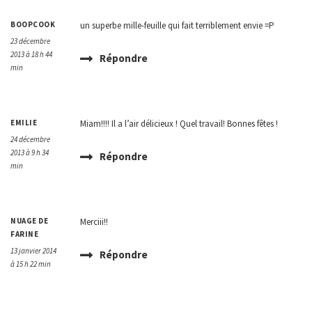
BOOPCOOK
un superbe mille-feuille qui fait terriblement envie =P
23 décembre
2013 à 18 h 44
Répondre
min
EMILIE
Miam!!!! Il a l’air délicieux ! Quel travail! Bonnes fêtes !
24 décembre
2013 à 9 h 34
Répondre
min
NUAGE DE
Merciii!!
FARINE
13 janvier 2014
Répondre
à 15 h 22 min