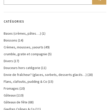
CATÉGORIES
Bases (crèmes, pâtes….)
(1)
Boissons
(14)
Crèmes, mousses, yaourts
(49)
crumble, gratin et compagnie
(5)
Divers
(17)
Douceurs hors catégorie
(11)
Envie de fraîcheur? (glaces, sorbets, desserts glacés…)
(28)
Flans, clafoutis, pudding & Co
(15)
Fromages
(10)
Gâteaux
(110)
Gâteaux de fête
(68)
Gaufres Crêpes & Co
(11)