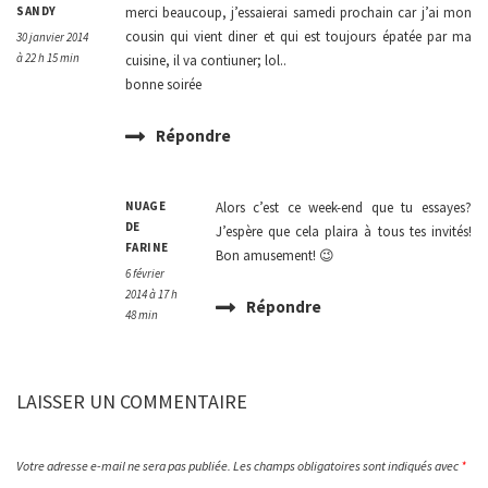
SANDY
merci beaucoup, j’essaierai samedi prochain car j’ai mon
cousin qui vient diner et qui est toujours épatée par ma
30 janvier 2014
à 22 h 15 min
cuisine, il va contiuner; lol..
bonne soirée
Répondre
NUAGE
Alors c’est ce week-end que tu essayes?
DE
J’espère que cela plaira à tous tes invités!
FARINE
Bon amusement! 😉
6 février
2014 à 17 h
Répondre
48 min
LAISSER UN COMMENTAIRE
Votre adresse e-mail ne sera pas publiée.
Les champs obligatoires sont indiqués avec
*