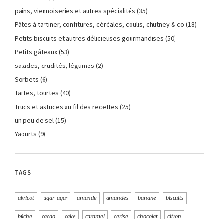
pains, viennoiseries et autres spécialités
(35)
Pâtes à tartiner, confitures, céréales, coulis, chutney & co
(18)
Petits biscuits et autres délicieuses gourmandises
(50)
Petits gâteaux
(53)
salades, crudités, légumes
(2)
Sorbets
(6)
Tartes, tourtes
(40)
Trucs et astuces au fil des recettes
(25)
un peu de sel
(15)
Yaourts
(9)
TAGS
abricot
agar-agar
amande
amandes
banane
biscuits
bûche
cacao
cake
caramel
cerise
chocolat
citron