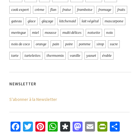
cook expert
crème
flan
fraise
framboise
fromage
fruits
gateau
glace
glaçage
kitchenaid
lait végétal
mascarpone
meringue
miel
mousse
multi délices
noisette
noix
noix de coco
orange
pain
poire
pomme
sirop
sucre
tarte
tartelettes
thermomix
vanille
yaourt
érable
NEWSLETTER
S'abonner à la Newsletter
Facebook
Twitter
Pinterest
WhatsApp
Diaspora
Mastodon
Email
PrintFr
Part