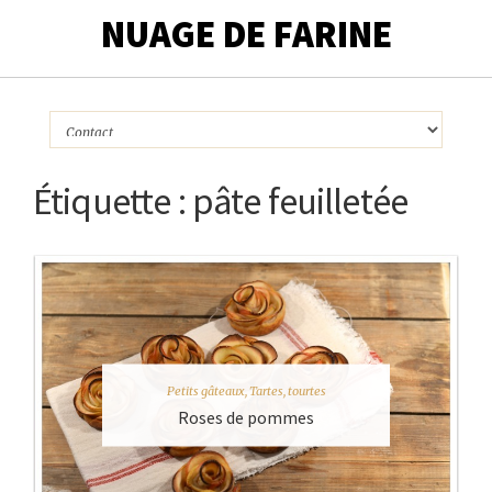
NUAGE DE FARINE
Étiquette :
pâte feuilletée
Petits gâteaux
,
Tartes, tourtes
Roses de pommes