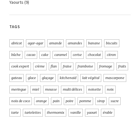
Yaourts
(9)
TAGS
abricot
agar-agar
amande
amandes
banane
biscuits
bûche
cacao
cake
caramel
cerise
chocolat
citron
cook expert
crème
flan
fraise
framboise
fromage
fruits
gateau
glace
glaçage
kitchenaid
lait végétal
mascarpone
meringue
miel
mousse
multi délices
noisette
noix
noix de coco
orange
pain
poire
pomme
sirop
sucre
tarte
tartelettes
thermomix
vanille
yaourt
érable