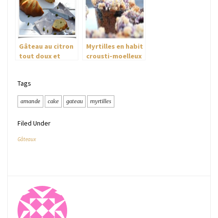
Gâteau au citron
Myrtilles en habit
tout doux et
crousti-moelleux
moelleux comme
un nuage
Tags
amande
cake
gateau
myrtilles
Filed Under
Gâteaux