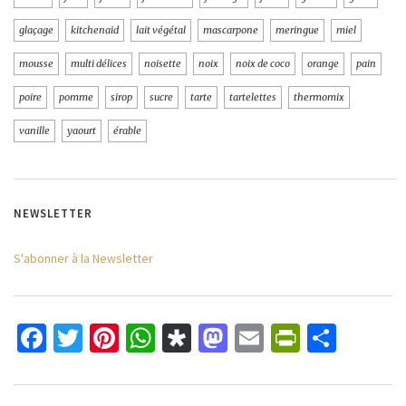
glaçage
kitchenaid
lait végétal
mascarpone
meringue
miel
mousse
multi délices
noisette
noix
noix de coco
orange
pain
poire
pomme
sirop
sucre
tarte
tartelettes
thermomix
vanille
yaourt
érable
NEWSLETTER
S'abonner à la Newsletter
Facebook
Twitter
Pinterest
WhatsApp
Diaspora
Mastodon
Email
PrintFri
Parta