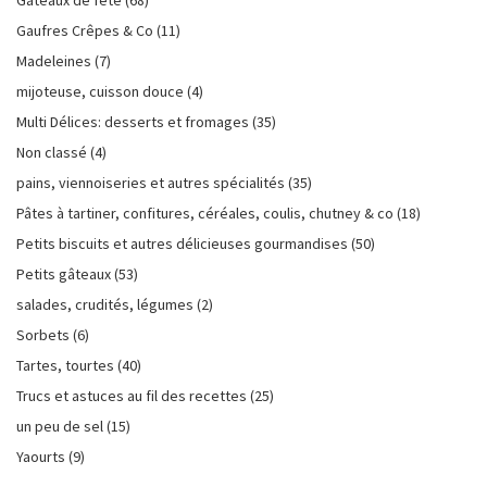
Gâteaux de fête
(68)
Gaufres Crêpes & Co
(11)
Madeleines
(7)
mijoteuse, cuisson douce
(4)
Multi Délices: desserts et fromages
(35)
Non classé
(4)
pains, viennoiseries et autres spécialités
(35)
Pâtes à tartiner, confitures, céréales, coulis, chutney & co
(18)
Petits biscuits et autres délicieuses gourmandises
(50)
Petits gâteaux
(53)
salades, crudités, légumes
(2)
Sorbets
(6)
Tartes, tourtes
(40)
Trucs et astuces au fil des recettes
(25)
un peu de sel
(15)
Yaourts
(9)