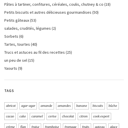
Pâtes à tartiner, confitures, céréales, coulis, chutney & co
(18)
Petits biscuits et autres délicieuses gourmandises
(50)
Petits gâteaux
(53)
salades, crudités, légumes
(2)
Sorbets
(6)
Tartes, tourtes
(40)
Trucs et astuces au fil des recettes
(25)
un peu de sel
(15)
Yaourts
(9)
TAGS
abricot
agar-agar
amande
amandes
banane
biscuits
bûche
cacao
cake
caramel
cerise
chocolat
citron
cook expert
crème
flan
fraise
framboise
fromage
fruits
gateau
glace