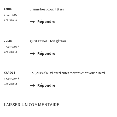
LYDIE
J’aime beaucoup ! Bises
2 août 2014 à
17 h 38 min
Répondre
JULIE
Qu’il est beau ton gâteau!!
3 août 2014 à
12 h 24 min
Répondre
CAROLE
Toujours d’aussi excellentes recettes chez vous ! Merci.
6 août 2014 à
23 h 20 min
Répondre
LAISSER UN COMMENTAIRE