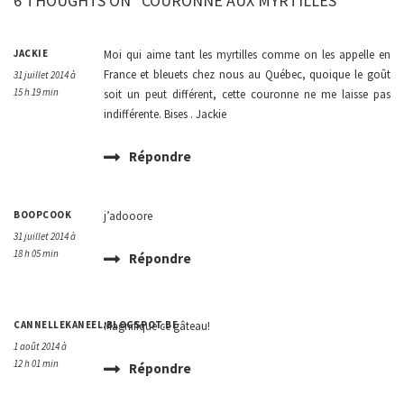
6 THOUGHTS ON “COURONNE AUX MYRTILLES”
JACKIE
Moi qui aime tant les myrtilles comme on les appelle en
France et bleuets chez nous au Québec, quoique le goût
31 juillet 2014 à
15 h 19 min
soit un peut différent, cette couronne ne me laisse pas
indifférente. Bises . Jackie
Répondre
BOOPCOOK
j’adooore
31 juillet 2014 à
18 h 05 min
Répondre
CANNELLEKANEEL.BLOGSPOT.BE
Magnifique ce gâteau!
1 août 2014 à
12 h 01 min
Répondre