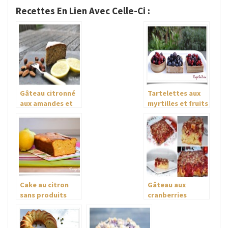
Recettes En Lien Avec Celle-Ci :
Gâteau citronné
Tartelettes aux
aux amandes et
myrtilles et fruits
noisettes
des bois pour
entrer dignement
dans l’automne….
Cake au citron
Gâteau aux
sans produits
cranberries
laitiers