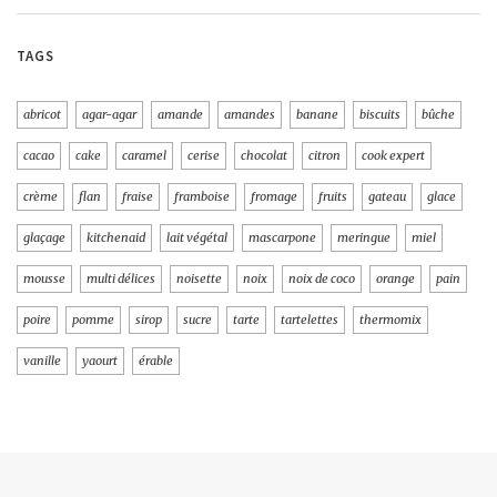
TAGS
abricot
agar-agar
amande
amandes
banane
biscuits
bûche
cacao
cake
caramel
cerise
chocolat
citron
cook expert
crème
flan
fraise
framboise
fromage
fruits
gateau
glace
glaçage
kitchenaid
lait végétal
mascarpone
meringue
miel
mousse
multi délices
noisette
noix
noix de coco
orange
pain
poire
pomme
sirop
sucre
tarte
tartelettes
thermomix
vanille
yaourt
érable