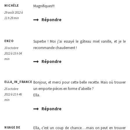
MICHÈLE
Magnifiques!!!
29 août 2012 à
11 h 29 min
Répondre
ENZO
Superbe ! Moi j’ai essayé le gâteau miel vanille, et je le
recommande chaudement !
10 octobre
2012 à 15 h 04
min
Répondre
ELLA_IN_FRANCE
Bonjour, et merci pour cette belle recette. Mais où trouver
un emporte-pièces en forme d’abeille ?
25 octobre
2012 à 21 h 46
Ella.
min
Répondre
NUAGE DE
Ella, c’est un coup de chance….mais on peut en trouver