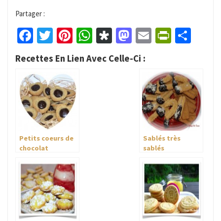
Partager :
Facebook
Twitter
Pinterest
WhatsApp
Diaspora
Mastodon
Email
PrintFr
Part
Recettes En Lien Avec Celle-Ci :
Petits coeurs de
Sablés très
chocolat
sablés