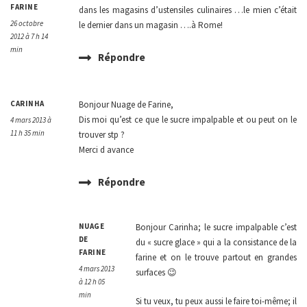
FARINE
dans les magasins d’ustensiles culinaires …le mien c’était
26 octobre
le dernier dans un magasin ….à Rome!
2012 à 7 h 14
min
Répondre
CARINHA
Bonjour Nuage de Farine,
Dis moi qu’est ce que le sucre impalpable et ou peut on le
4 mars 2013 à
11 h 35 min
trouver stp ?
Merci d avance
Répondre
NUAGE
Bonjour Carinha; le sucre impalpable c’est
DE
du « sucre glace » qui a la consistance de la
FARINE
farine et on le trouve partout en grandes
4 mars 2013
surfaces 😉
à 12 h 05
min
Si tu veux, tu peux aussi le faire toi-même; il