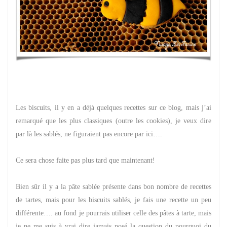
Les biscuits, il y en a déjà quelques recettes sur ce blog, mais j’ai
remarqué que les plus classiques (outre les cookies), je veux dire
par là les sablés, ne figuraient pas encore par ici….
Ce sera chose faite pas plus tard que maintenant!
Bien sûr il y a la pâte sablée présente dans bon nombre de recettes
de tartes, mais pour les biscuits sablés, je fais une recette un peu
différente…. au fond je pourrais utiliser celle des pâtes à tarte, mais
je ne me suis à vrai dire jamais posé la question du pourquoi du