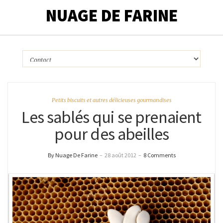
NUAGE DE FARINE
Petits biscuits et autres délicieuses gourmandises
Les sablés qui se prenaient
pour des abeilles
By Nuage De Farine
–
28 août 2012
–
8 Comments