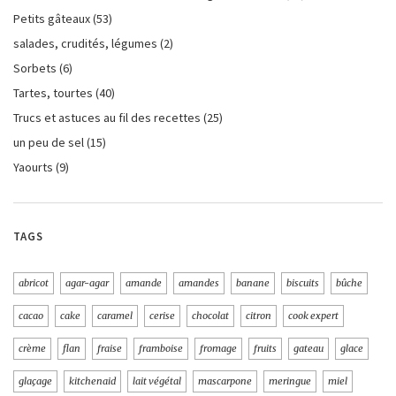
Petits gâteaux
(53)
salades, crudités, légumes
(2)
Sorbets
(6)
Tartes, tourtes
(40)
Trucs et astuces au fil des recettes
(25)
un peu de sel
(15)
Yaourts
(9)
TAGS
abricot
agar-agar
amande
amandes
banane
biscuits
bûche
cacao
cake
caramel
cerise
chocolat
citron
cook expert
crème
flan
fraise
framboise
fromage
fruits
gateau
glace
glaçage
kitchenaid
lait végétal
mascarpone
meringue
miel