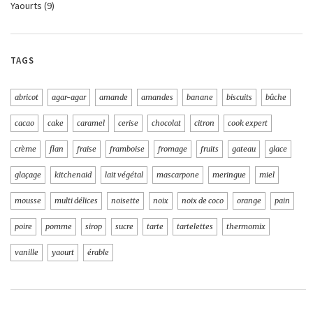
Yaourts
(9)
TAGS
abricot
agar-agar
amande
amandes
banane
biscuits
bûche
cacao
cake
caramel
cerise
chocolat
citron
cook expert
crème
flan
fraise
framboise
fromage
fruits
gateau
glace
glaçage
kitchenaid
lait végétal
mascarpone
meringue
miel
mousse
multi délices
noisette
noix
noix de coco
orange
pain
poire
pomme
sirop
sucre
tarte
tartelettes
thermomix
vanille
yaourt
érable