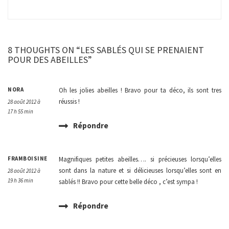
8 THOUGHTS ON “LES SABLÉS QUI SE PRENAIENT
POUR DES ABEILLES”
NORA
Oh les jolies abeilles ! Bravo pour ta déco, ils sont tres
réussis !
28 août 2012 à
17 h 55 min
Répondre
FRAMBOISINE
Magnifiques petites abeilles…. si précieuses lorsqu’elles
sont dans la nature et si délicieuses lorsqu’elles sont en
28 août 2012 à
19 h 36 min
sablés !! Bravo pour cette belle déco , c’est sympa !
Répondre