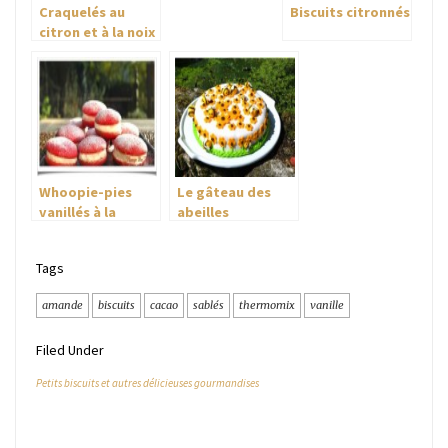
Craquelés au
Biscuits citronnés
citron et à la noix
de coco
Whoopie-pies
Le gâteau des
vanillés à la
abeilles
guimauve
mousseuse
Tags
amande
biscuits
cacao
sablés
thermomix
vanille
Filed Under
Petits biscuits et autres délicieuses gourmandises