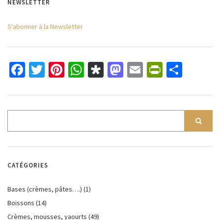
NEWSLETTER
S'abonner à la Newsletter
Facebook
Twitter
Pinterest
WhatsApp
Diaspora
Mastodon
Email
PrintFri
Parta
CATÉGORIES
Bases (crèmes, pâtes….)
(1)
Boissons
(14)
Crèmes, mousses, yaourts
(49)