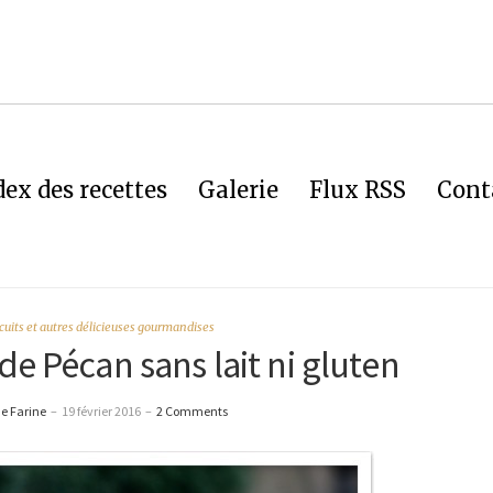
dex des recettes
Galerie
Flux RSS
Cont
scuits et autres délicieuses gourmandises
de Pécan sans lait ni gluten
e Farine
–
19 février 2016
–
2 Comments