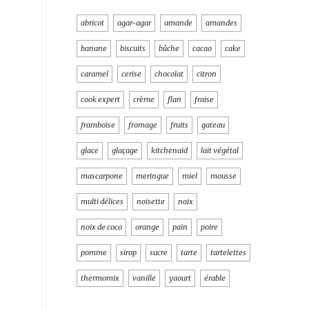
abricot
agar-agar
amande
amandes
banane
biscuits
bûche
cacao
cake
caramel
cerise
chocolat
citron
cook expert
crème
flan
fraise
framboise
fromage
fruits
gateau
glace
glaçage
kitchenaid
lait végétal
mascarpone
meringue
miel
mousse
multi délices
noisette
noix
noix de coco
orange
pain
poire
pomme
sirop
sucre
tarte
tartelettes
thermomix
vanille
yaourt
érable