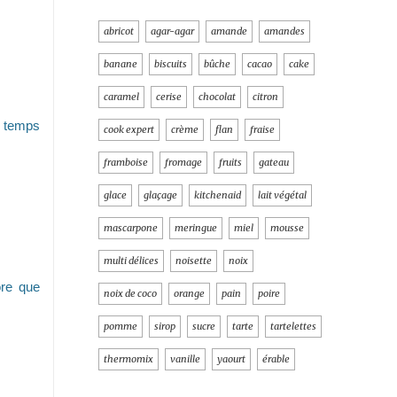
abricot
agar-agar
amande
amandes
banane
biscuits
bûche
cacao
cake
caramel
cerise
chocolat
citron
e temps
cook expert
crème
flan
fraise
framboise
fromage
fruits
gateau
glace
glaçage
kitchenaid
lait végétal
mascarpone
meringue
miel
mousse
multi délices
noisette
noix
ore que
noix de coco
orange
pain
poire
pomme
sirop
sucre
tarte
tartelettes
thermomix
vanille
yaourt
érable