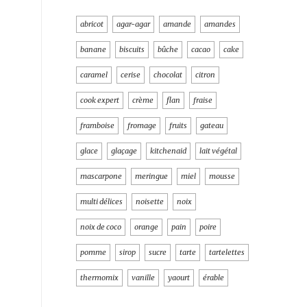
abricot
agar-agar
amande
amandes
banane
biscuits
bûche
cacao
cake
caramel
cerise
chocolat
citron
cook expert
crème
flan
fraise
framboise
fromage
fruits
gateau
glace
glaçage
kitchenaid
lait végétal
mascarpone
meringue
miel
mousse
multi délices
noisette
noix
noix de coco
orange
pain
poire
pomme
sirop
sucre
tarte
tartelettes
thermomix
vanille
yaourt
érable