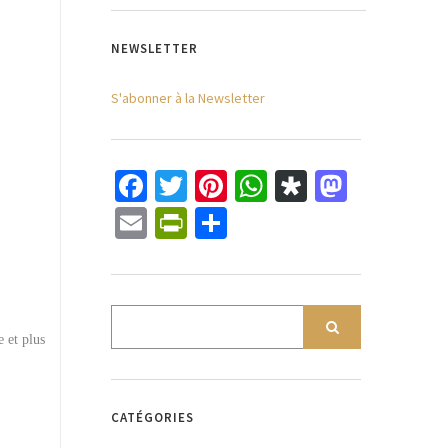
NEWSLETTER
S'abonner à la Newsletter
Facebook
Twitter
Pinterest
WhatsApp
Diaspora
Mastod
Email
PrintFriendly
Partager
 et plus
CATÉGORIES