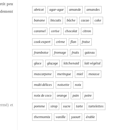
etit peu
abricot
agar-agar
amande
amandes
pidement
banane
biscuits
bûche
cacao
cake
caramel
cerise
chocolat
citron
cook expert
crème
flan
fraise
framboise
fromage
fruits
gateau
glace
glaçage
kitchenaid
lait végétal
mascarpone
meringue
miel
mousse
multi délices
noisette
noix
noix de coco
orange
pain
poire
ermé) et
pomme
sirop
sucre
tarte
tartelettes
thermomix
vanille
yaourt
érable