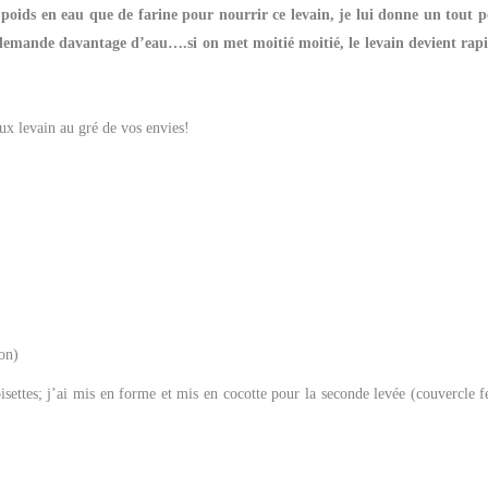
 poids en eau que de farine pour nourrir ce levain, je lui donne un tout p
e demande davantage d’eau….si on met moitié moitié, le levain devient ra
eux levain au gré de vos envies!
on)
oisettes; j’ai mis en forme et mis en cocotte pour la seconde levée (couvercle f