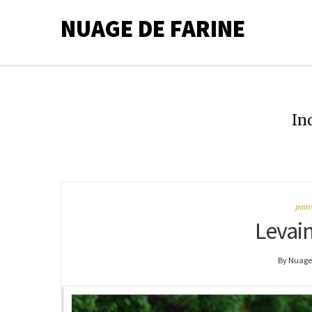
NUAGE DE FARINE
In
pains
Levain
By Nuage