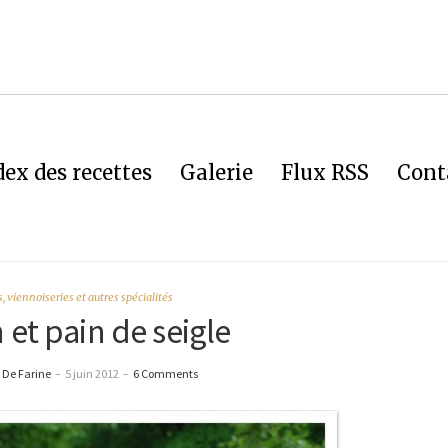
dex des recettes
Galerie
Flux RSS
Cont
, viennoiseries et autres spécialités
 et pain de seigle
 De Farine
–
5 juin 2012
–
6 Comments