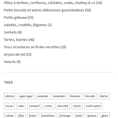
Pâtes à tartiner, confitures, céréales, coulis, chutney & co
(18)
Petits biscuits et autres délicieuses gourmandises
(50)
Petits gâteaux
(53)
salades, crudités, légumes
(2)
Sorbets
(6)
Tartes, tourtes
(40)
Trucs et astuces au fil des recettes
(25)
un peu de sel
(15)
Yaourts
(9)
TAGS
abricot
agar-agar
amande
amandes
banane
biscuits
bûche
cacao
cake
caramel
cerise
chocolat
citron
cook expert
crème
flan
fraise
framboise
fromage
fruits
gateau
glace