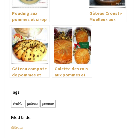
Pouding aux
Gâteau Crousti-
pommes et sirop
Moelleux aux
d’érable
pommes
Gâteau compote
Galette des rois
de pommes et
aux pommes et
chocolat
noisettes
Tags
érable
gateau
pomme
Filed Under
Gâteaux