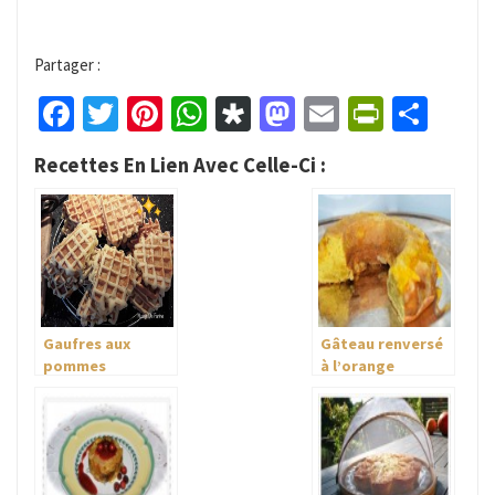
Partager :
Facebook
Twitter
Pinterest
WhatsApp
Diaspora
Mastodon
Email
PrintFr
Part
Recettes En Lien Avec Celle-Ci :
Gaufres aux
Gâteau renversé
pommes
à l’orange