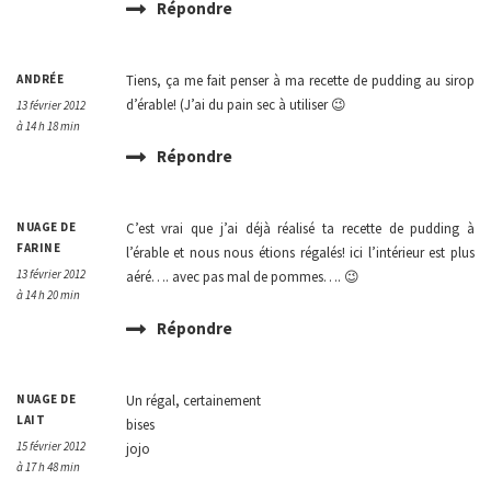
Répondre
ANDRÉE
Tiens, ça me fait penser à ma recette de pudding au sirop
d’érable! (J’ai du pain sec à utiliser 😉
13 février 2012
à 14 h 18 min
Répondre
NUAGE DE
C’est vrai que j’ai déjà réalisé ta recette de pudding à
FARINE
l’érable et nous nous étions régalés! ici l’intérieur est plus
13 février 2012
aéré…. avec pas mal de pommes…. 😉
à 14 h 20 min
Répondre
NUAGE DE
Un régal, certainement
LAIT
bises
15 février 2012
jojo
à 17 h 48 min