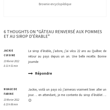
Brownie encyclopédique
6 THOUGHTS ON “GÂTEAU RENVERSÉ AUX POMMES
ET AU SIROP D’ÉRABLE”
JACKIE
Le sirop d’érable, j’adore, j’ai vécu 22 ans au Québec de
CUISINE
retour au pays depuis un an. Une belle recette. Bonne
13 février 2012
journée
à 11 h 51 min
Répondre
NUAGE DE
Jackie, voilà un pays où j’aimerais vraiment bien aller un
FARINE
jour…. en attendant, je me contente du sirop d’érable!….
13 février 2012
😉
à 13 h 06 min