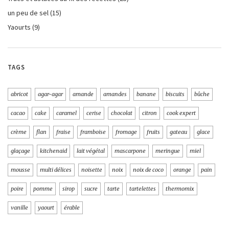
un peu de sel
(15)
Yaourts
(9)
TAGS
abricot
agar-agar
amande
amandes
banane
biscuits
bûche
cacao
cake
caramel
cerise
chocolat
citron
cook expert
crème
flan
fraise
framboise
fromage
fruits
gateau
glace
glaçage
kitchenaid
lait végétal
mascarpone
meringue
miel
mousse
multi délices
noisette
noix
noix de coco
orange
pain
poire
pomme
sirop
sucre
tarte
tartelettes
thermomix
vanille
yaourt
érable