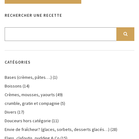
RECHERCHER UNE RECETTE
CATÉGORIES
Bases (crèmes, pâtes….)
(1)
Boissons
(14)
Crèmes, mousses, yaourts
(49)
crumble, gratin et compagnie
(5)
Divers
(17)
Douceurs hors catégorie
(11)
Envie de fraîcheur? (glaces, sorbets, desserts glacés…)
(28)
Flans, clafoutis, pudding & Co
(15)