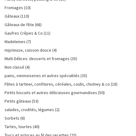
Fromages
(10)
Gâteaux
(110)
Gâteaux de fête
(68)
Gaufres Crêpes & Co
(11)
Madeleines
(7)
mijoteuse, cuisson douce
(4)
Multi Délices: desserts et fromages
(35)
Non classé
(4)
pains, viennoiseries et autres spécialités
(35)
Pâtes à tartiner, confitures, céréales, coulis, chutney & co
(18)
Petits biscuits et autres délicieuses gourmandises
(50)
Petits gâteaux
(53)
salades, crudités, légumes
(2)
Sorbets
(6)
Tartes, tourtes
(40)
Trucs et astuces au fil des recettes
(25)