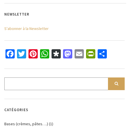
NEWSLETTER
S'abonner à la Newsletter
Facebook
Twitter
Pinterest
WhatsApp
Diaspora
Mastodon
Email
PrintFri
Parta
CATÉGORIES
Bases (crèmes, pâtes….)
(1)