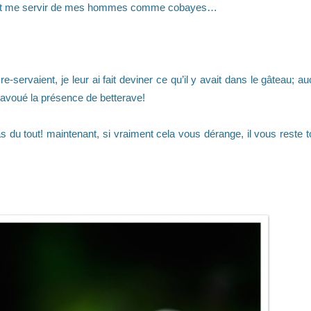
nture et me servir de mes hommes comme cobayes…
e-servaient, je leur ai fait deviner ce qu’il y avait dans le gâteau; a
ai avoué la présence de betterave!
 du tout! maintenant, si vraiment cela vous dérange, il vous reste t