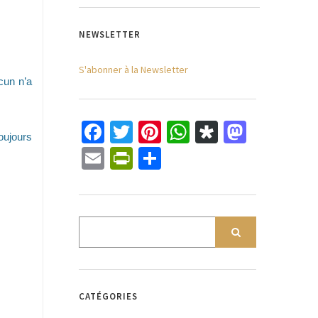
NEWSLETTER
S'abonner à la Newsletter
ucun n’a
Facebook
Twitter
Pinterest
WhatsApp
Diaspora
Mastod
oujours
Email
PrintFriendly
Partager
CATÉGORIES