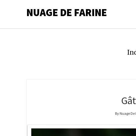
NUAGE DE FARINE
In
Gât
By Nuage De 