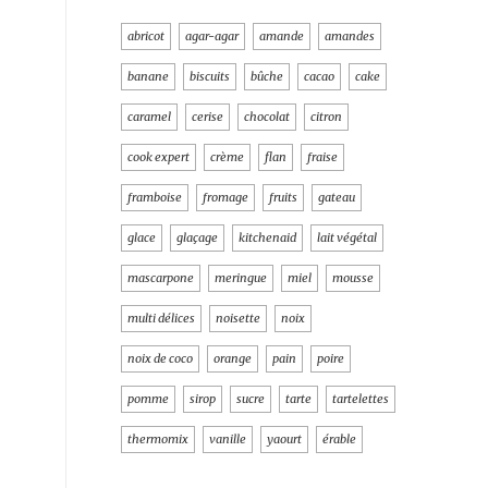
abricot
agar-agar
amande
amandes
banane
biscuits
bûche
cacao
cake
caramel
cerise
chocolat
citron
cook expert
crème
flan
fraise
framboise
fromage
fruits
gateau
glace
glaçage
kitchenaid
lait végétal
mascarpone
meringue
miel
mousse
multi délices
noisette
noix
noix de coco
orange
pain
poire
pomme
sirop
sucre
tarte
tartelettes
thermomix
vanille
yaourt
érable