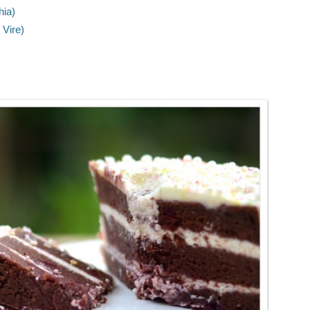
hia)
 Vire)