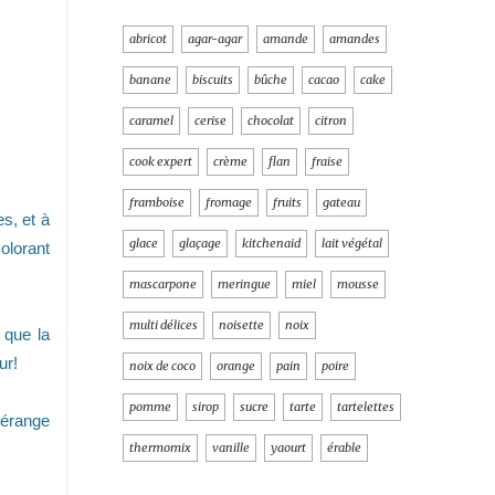
abricot
agar-agar
amande
amandes
banane
biscuits
bûche
cacao
cake
caramel
cerise
chocolat
citron
cook expert
crème
flan
fraise
framboise
fromage
fruits
gateau
s, et à
glace
glaçage
kitchenaid
lait végétal
olorant
mascarpone
meringue
miel
mousse
multi délices
noisette
noix
 que la
ur!
noix de coco
orange
pain
poire
pomme
sirop
sucre
tarte
tartelettes
dérange
thermomix
vanille
yaourt
érable