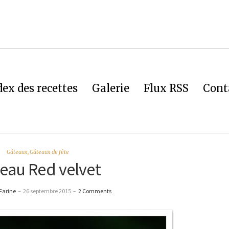
dex des recettes
Galerie
Flux RSS
Cont
Gâteaux
,
Gâteaux de fête
eau Red velvet
Farine
–
26 septembre 2015
–
2 Comments