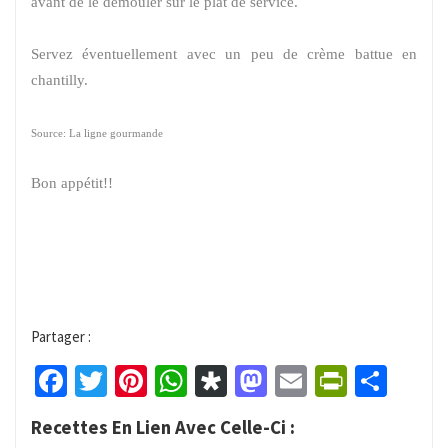
avant de le démouler sur le plat de service.
Servez éventuellement avec un peu de crème battue en
chantilly.
Source: La ligne gourmande
Bon appétit!!
Partager :
Facebook
Twitter
Pinterest
WhatsApp
Diaspora
Mastodon
Email
PrintFr
Part
Recettes En Lien Avec Celle-Ci :