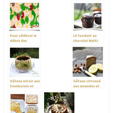
Pour célébrer le
LE fondant au
début des
chocolat Multi-
vacances….Gâteau
Délices
à la mousse de
fraises
Gâteau miroir aux
Gâteau citronné
framboises et
aux amandes et
amandes
noisettes