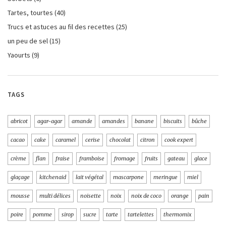
Tartes, tourtes
(40)
Trucs et astuces au fil des recettes
(25)
un peu de sel
(15)
Yaourts
(9)
TAGS
abricot
agar-agar
amande
amandes
banane
biscuits
bûche
cacao
cake
caramel
cerise
chocolat
citron
cook expert
crème
flan
fraise
framboise
fromage
fruits
gateau
glace
glaçage
kitchenaid
lait végétal
mascarpone
meringue
miel
mousse
multi délices
noisette
noix
noix de coco
orange
pain
poire
pomme
sirop
sucre
tarte
tartelettes
thermomix