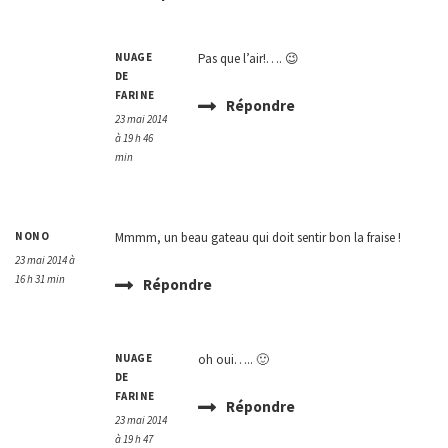
NUAGE
Pas que l’air!…. 😉
DE
FARINE
Répondre
23 mai 2014
à 19 h 46
min
NONO
Mmmm, un beau gateau qui doit sentir bon la fraise !
23 mai 2014 à
16 h 31 min
Répondre
NUAGE
oh oui….. 🙂
DE
FARINE
Répondre
23 mai 2014
à 19 h 47