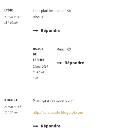
LYDIE
Il me plait beaucoup ! 😉
Bisous
23 mai 2014 à
13 h 00 min
Répondre
NUAGE
Merci!! 😉
DE
FARINE
Répondre
23 mai 2014
à 14 h 28
min
KOKILLE
Miam ça a l’air super bon !!
23 mai 2014 à
http://cuisinesolo.blogspot.com
15 h 57 min
Répondre