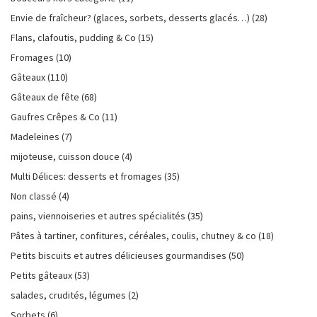
Envie de fraîcheur? (glaces, sorbets, desserts glacés…)
(28)
Flans, clafoutis, pudding & Co
(15)
Fromages
(10)
Gâteaux
(110)
Gâteaux de fête
(68)
Gaufres Crêpes & Co
(11)
Madeleines
(7)
mijoteuse, cuisson douce
(4)
Multi Délices: desserts et fromages
(35)
Non classé
(4)
pains, viennoiseries et autres spécialités
(35)
Pâtes à tartiner, confitures, céréales, coulis, chutney & co
(18)
Petits biscuits et autres délicieuses gourmandises
(50)
Petits gâteaux
(53)
salades, crudités, légumes
(2)
Sorbets
(6)