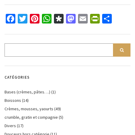
Facebook
Twitter
Pinterest
WhatsApp
Diaspora
Mastodon
Email
PrintFri
Parta
CATÉGORIES
Bases (crèmes, pâtes….)
(1)
Boissons
(14)
Crèmes, mousses, yaourts
(49)
crumble, gratin et compagnie
(5)
Divers
(17)
Douceurs hors catégorie
(11)