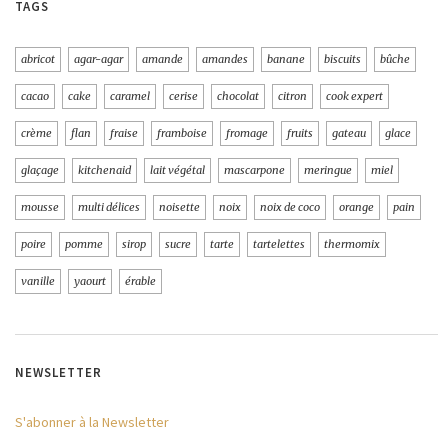
TAGS
abricot
agar-agar
amande
amandes
banane
biscuits
bûche
cacao
cake
caramel
cerise
chocolat
citron
cook expert
crème
flan
fraise
framboise
fromage
fruits
gateau
glace
glaçage
kitchenaid
lait végétal
mascarpone
meringue
miel
mousse
multi délices
noisette
noix
noix de coco
orange
pain
poire
pomme
sirop
sucre
tarte
tartelettes
thermomix
vanille
yaourt
érable
NEWSLETTER
S'abonner à la Newsletter