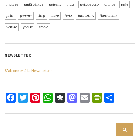
mousse
multi délices
noisette
noix
noix de coco
orange
pain
poire
pomme
sirop
sucre
tarte
tartelettes
thermomix
vanille
yaourt
érable
NEWSLETTER
S'abonner à la Newsletter
Facebook
Twitter
Pinterest
WhatsApp
Diaspora
Mastodon
Email
PrintFri
Parta