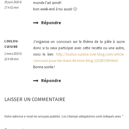
19 juin 2010 à
monde l’ait aimé!!
17 h 01 min
bon week-end à toi aussi! 🙂
Répondre
LOULOU-
J’organise un concours sur le thème de la pâte à sucre
CUISINE
donc si tu veux participer avec cette recette ou une autre,
1 mars 2013 à
voici le lien:
http://loulou-cuisine.over-blog.com/article-
22 h 09 min
concours-pour-les-4-ans-de-mon-blog-115287199.html
Bonne soirée !
Répondre
LAISSER UN COMMENTAIRE
Votre adresse e-mail ne sera pas publiée.
Les champs obligatoires sont indiqués avec
*