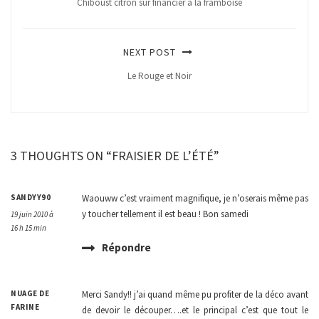
Chiboust citron sur financier à la framboise
NEXT POST
Le Rouge et Noir
3 THOUGHTS ON “FRAISIER DE L’ÉTÉ”
SANDYY90
Waouww c’est vraiment magnifique, je n’oserais même pas
y toucher tellement il est beau ! Bon samedi
19 juin 2010 à
16 h 15 min
Répondre
NUAGE DE
Merci Sandy!! j’ai quand même pu profiter de la déco avant
FARINE
de devoir le découper….et le principal c’est que tout le