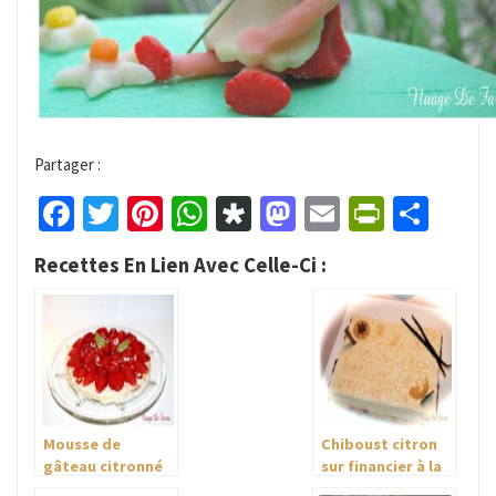
Partager :
Facebook
Twitter
Pinterest
WhatsApp
Diaspora
Mastodon
Email
PrintFr
Part
Recettes En Lien Avec Celle-Ci :
Mousse de
Chiboust citron
gâteau citronné
sur financier à la
aux fraises
framboise