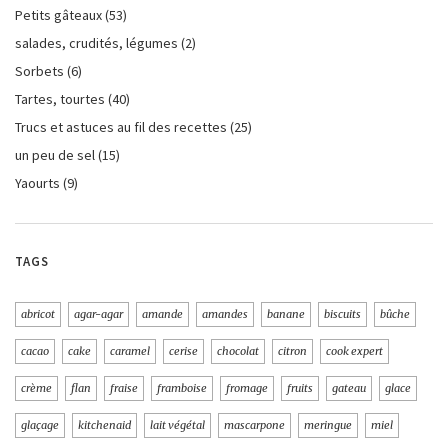
Petits gâteaux
(53)
salades, crudités, légumes
(2)
Sorbets
(6)
Tartes, tourtes
(40)
Trucs et astuces au fil des recettes
(25)
un peu de sel
(15)
Yaourts
(9)
TAGS
abricot
agar-agar
amande
amandes
banane
biscuits
bûche
cacao
cake
caramel
cerise
chocolat
citron
cook expert
crème
flan
fraise
framboise
fromage
fruits
gateau
glace
glaçage
kitchenaid
lait végétal
mascarpone
meringue
miel