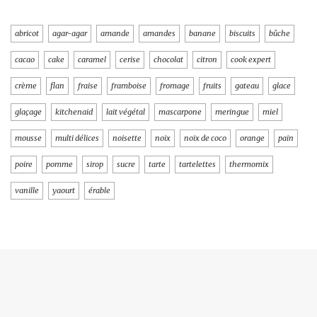
abricot
agar-agar
amande
amandes
banane
biscuits
bûche
cacao
cake
caramel
cerise
chocolat
citron
cook expert
crème
flan
fraise
framboise
fromage
fruits
gateau
glace
glaçage
kitchenaid
lait végétal
mascarpone
meringue
miel
mousse
multi délices
noisette
noix
noix de coco
orange
pain
poire
pomme
sirop
sucre
tarte
tartelettes
thermomix
vanille
yaourt
érable