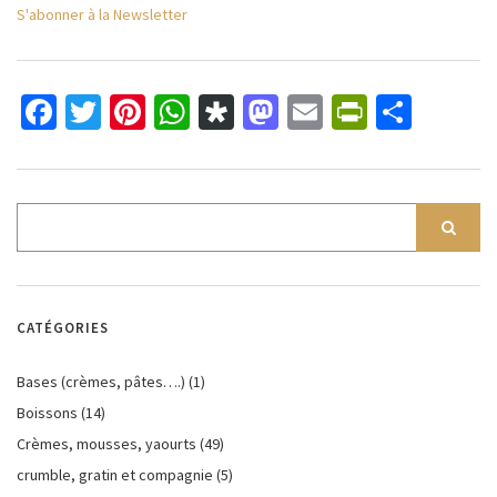
S'abonner à la Newsletter
Facebook
Twitter
Pinterest
WhatsApp
Diaspora
Mastodon
Email
PrintFri
Parta
CATÉGORIES
Bases (crèmes, pâtes….)
(1)
Boissons
(14)
Crèmes, mousses, yaourts
(49)
crumble, gratin et compagnie
(5)