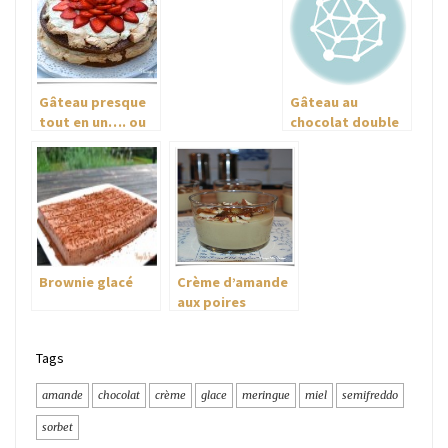
PAM (poire,
amande, mousse
au chocolat )
Gâteau presque
Gâteau au
tout en un…. ou
chocolat double
gâteau chocolat
M
meringué
Brownie glacé
Crème d’amande
aux poires
caramélisées
Tags
amande
chocolat
crème
glace
meringue
miel
semifreddo
sorbet