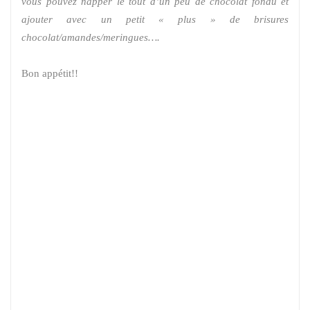
vous pouvez napper le tout d’un peu de chocolat fondu et
ajouter avec un petit « plus » de brisures
chocolat/amandes/meringues….
Bon appétit!!