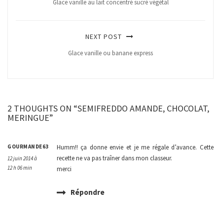
Glace vanille au lait concentré sucré végétal
NEXT POST
Glace vanille ou banane express
2 THOUGHTS ON “SEMIFREDDO AMANDE, CHOCOLAT,
MERINGUE”
GOURMANDE63
Humm!! ça donne envie et je me régale d’avance. Cette
recette ne va pas traîner dans mon classeur.
12 juin 2014 à
12 h 06 min
merci
Répondre