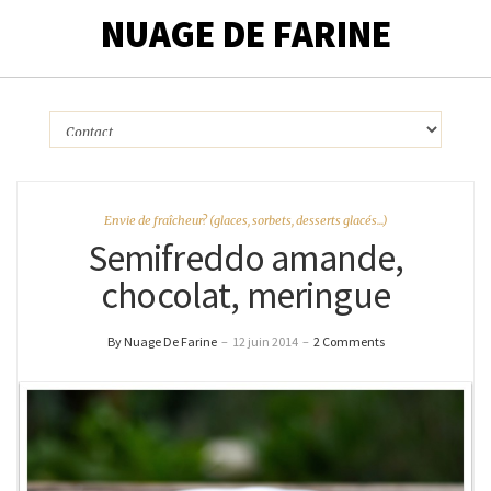
NUAGE DE FARINE
Envie de fraîcheur? (glaces, sorbets, desserts glacés...)
Semifreddo amande,
chocolat, meringue
By Nuage De Farine
–
12 juin 2014
–
2 Comments