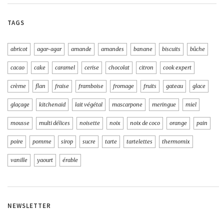
TAGS
abricot
agar-agar
amande
amandes
banane
biscuits
bûche
cacao
cake
caramel
cerise
chocolat
citron
cook expert
crème
flan
fraise
framboise
fromage
fruits
gateau
glace
glaçage
kitchenaid
lait végétal
mascarpone
meringue
miel
mousse
multi délices
noisette
noix
noix de coco
orange
pain
poire
pomme
sirop
sucre
tarte
tartelettes
thermomix
vanille
yaourt
érable
NEWSLETTER