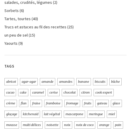
salades, crudités, légumes
(2)
Sorbets
(6)
Tartes, tourtes
(40)
Trucs et astuces au fil des recettes
(25)
un peu de sel
(15)
Yaourts
(9)
TAGS
abricot
agar-agar
amande
amandes
banane
biscuits
bûche
cacao
cake
caramel
cerise
chocolat
citron
cook expert
crème
flan
fraise
framboise
fromage
fruits
gateau
glace
glaçage
kitchenaid
lait végétal
mascarpone
meringue
miel
mousse
multi délices
noisette
noix
noix de coco
orange
pain