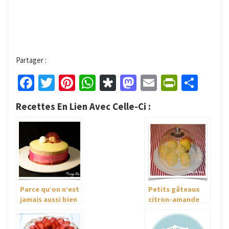
Partager :
Facebook
Twitter
Pinterest
WhatsApp
Diaspora
Mastodon
Email
PrintFr
Part
Recettes En Lien Avec Celle-Ci :
Parce qu’on n’est
Petits gâteaux
jamais aussi bien
citron-amande
servi que par soi-
Multi-Délices
même… le gâteau