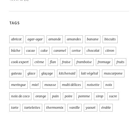
TAGS
abricot
agar-agar
amande
amandes
banane
biscuits
bûche
cacao
cake
caramel
cerise
chocolat
citron
cook expert
crème
flan
fraise
framboise
fromage
fruits
gateau
glace
glaçage
kitchenaid
lait végétal
mascarpone
meringue
miel
mousse
multi délices
noisette
noix
noix de coco
orange
pain
poire
pomme
sirop
sucre
tarte
tartelettes
thermomix
vanille
yaourt
érable