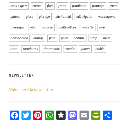
cook expert
crème
flan
fraise
framboise
fromage
fruits
gateau
glace
glaçage
kitchenaid
lait végétal
mascarpone
meringue
miel
mousse
multi délices
noisette
noix
noix de coco
orange
pain
poire
pomme
sirop
sucre
tarte
tartelettes
thermomix
vanille
yaourt
érable
NEWSLETTER
S'abonner à la Newsletter
Facebook
Twitter
Pinterest
WhatsApp
Diaspora
Mastodon
Email
PrintFr
Part