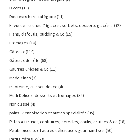
Divers
(17)
Douceurs hors catégorie
(11)
Envie de fraîcheur? (glaces, sorbets, desserts glacés…)
(28)
Flans, clafoutis, pudding & Co
(15)
Fromages
(10)
Gâteaux
(110)
Gâteaux de fête
(68)
Gaufres Crêpes & Co
(11)
Madeleines
(7)
mijoteuse, cuisson douce
(4)
Multi Délices: desserts et fromages
(35)
Non classé
(4)
pains, viennoiseries et autres spécialités
(35)
Pâtes à tartiner, confitures, céréales, coulis, chutney & co
(18)
Petits biscuits et autres délicieuses gourmandises
(50)
Petits gâteaux
(53)