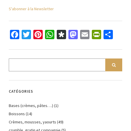
S'abonner à la Newsletter
Facebook
Twitter
Pinterest
WhatsApp
Diaspora
Mastodon
Email
PrintFr
Part
CATÉGORIES
Bases (crèmes, pâtes….)
(1)
Boissons
(14)
Crèmes, mousses, yaourts
(49)
crumble, gratin et compagnie
(5)