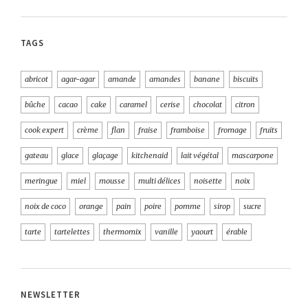
TAGS
abricot
agar-agar
amande
amandes
banane
biscuits
bûche
cacao
cake
caramel
cerise
chocolat
citron
cook expert
crème
flan
fraise
framboise
fromage
fruits
gateau
glace
glaçage
kitchenaid
lait végétal
mascarpone
meringue
miel
mousse
multi délices
noisette
noix
noix de coco
orange
pain
poire
pomme
sirop
sucre
tarte
tartelettes
thermomix
vanille
yaourt
érable
NEWSLETTER