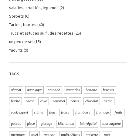
salades, crudités, légumes
(2)
Sorbets
(6)
Tartes, tourtes
(40)
Trucs et astuces au fil des recettes
(25)
un peu de sel
(15)
Yaourts
(9)
TAGS
abricot
agar-agar
amande
amandes
banane
biscuits
bûche
cacao
cake
caramel
cerise
chocolat
citron
cook expert
crème
flan
fraise
framboise
fromage
fruits
gateau
glace
glaçage
kitchenaid
lait végétal
mascarpone
meringue
miel
mousse
multi délices
noisette
noix