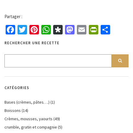
Partager :
Facebook
Twitter
Pinterest
WhatsApp
Diaspora
Mastodon
Email
PrintFri
Parta
RECHERCHER UNE RECETTE
CATÉGORIES
Bases (crèmes, pâtes….)
(1)
Boissons
(14)
Crèmes, mousses, yaourts
(49)
crumble, gratin et compagnie
(5)