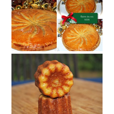
noisettes
Galette des rois aux pommes et
Pour 12 cannelés
un vrai bonheur!! d’après une recette de Thierry Marx
Croustillants à l'extérieur, et moelleux à l'intérieur, c'est
Cannelés