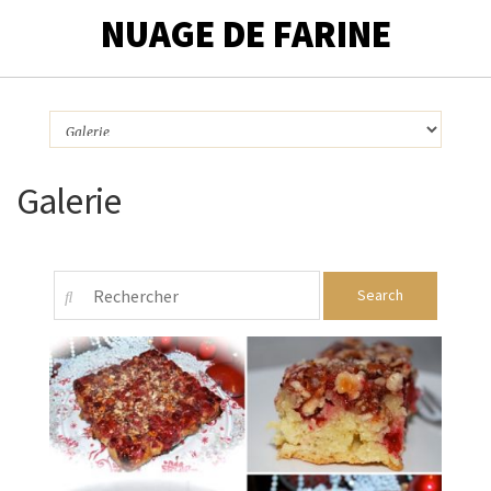
NUAGE DE FARINE
Galerie
cranberries.... Très
C'est un gâteau assez original du fait de l’utilisation de
d’après une recette trouvée chez «Papilles et Pupilles»
Gâteau aux cranberries