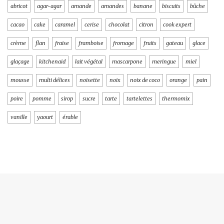
abricot
agar-agar
amande
amandes
banane
biscuits
bûche
cacao
cake
caramel
cerise
chocolat
citron
cook expert
crème
flan
fraise
framboise
fromage
fruits
gateau
glace
glaçage
kitchenaid
lait végétal
mascarpone
meringue
miel
mousse
multi délices
noisette
noix
noix de coco
orange
pain
poire
pomme
sirop
sucre
tarte
tartelettes
thermomix
vanille
yaourt
érable