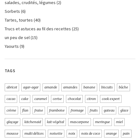
salades, crudités, légumes
(2)
Sorbets
(6)
Tartes, tourtes
(40)
Trucs et astuces au fil des recettes
(25)
un peu de sel
(15)
Yaourts
(9)
TAGS
abricot
agar-agar
amande
amandes
banane
biscuits
bûche
cacao
cake
caramel
cerise
chocolat
citron
cook expert
crème
flan
fraise
framboise
fromage
fruits
gateau
glace
glaçage
kitchenaid
lait végétal
mascarpone
meringue
miel
mousse
multi délices
noisette
noix
noix de coco
orange
pain