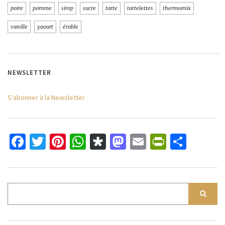
poire
pomme
sirop
sucre
tarte
tartelettes
thermomix
vanille
yaourt
érable
NEWSLETTER
S'abonner à la Newsletter
Facebook
Twitter
Pinterest
WhatsApp
Diaspora
Mastodon
Email
PrintFri
Parta