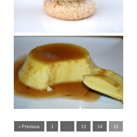
20 gr de sucre vanillé vanille en
Ingrédients 200 gr de sucre + 80 gr d’eau 650 ml de lait
Crèmes renversées
« Previous
1
…
13
14
15