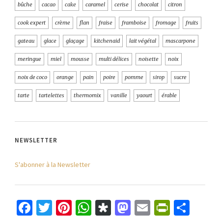
bûche
cacao
cake
caramel
cerise
chocolat
citron
cook expert
crème
flan
fraise
framboise
fromage
fruits
gateau
glace
glaçage
kitchenaid
lait végétal
mascarpone
meringue
miel
mousse
multi délices
noisette
noix
noix de coco
orange
pain
poire
pomme
sirop
sucre
tarte
tartelettes
thermomix
vanille
yaourt
érable
NEWSLETTER
S'abonner à la Newsletter
Facebook
Twitter
Pinterest
WhatsApp
Diaspora
Mastodon
Email
PrintFr
Part