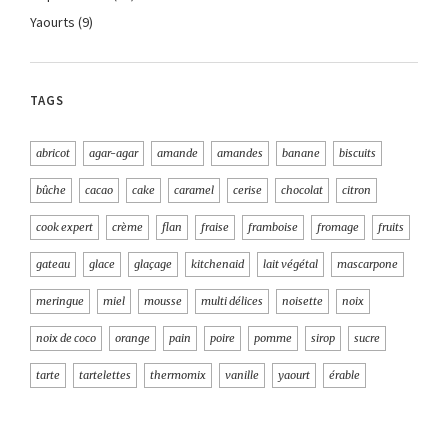
Yaourts
(9)
TAGS
abricot
agar-agar
amande
amandes
banane
biscuits
bûche
cacao
cake
caramel
cerise
chocolat
citron
cook expert
crème
flan
fraise
framboise
fromage
fruits
gateau
glace
glaçage
kitchenaid
lait végétal
mascarpone
meringue
miel
mousse
multi délices
noisette
noix
noix de coco
orange
pain
poire
pomme
sirop
sucre
tarte
tartelettes
thermomix
vanille
yaourt
érable