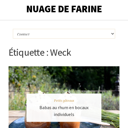
NUAGE DE FARINE
Étiquette :
Weck
Petits gâteaux
Babas au rhum en bocaux
individuels