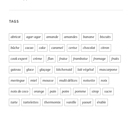
TAGS
abricot
agar-agar
amande
amandes
banane
biscuits
bûche
cacao
cake
caramel
cerise
chocolat
citron
cook expert
crème
flan
fraise
framboise
fromage
fruits
gateau
glace
glaçage
kitchenaid
lait végétal
mascarpone
meringue
miel
mousse
multi délices
noisette
noix
noix de coco
orange
pain
poire
pomme
sirop
sucre
tarte
tartelettes
thermomix
vanille
yaourt
érable