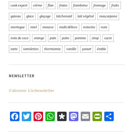
cook expert
crème
flan
fraise
framboise
fromage
fruits
gateau
glace
glaçage
kitchenaid
lait végétal
mascarpone
meringue
miel
mousse
multi délices
noisette
noix
noix de coco
orange
pain
poire
pomme
sirop
sucre
tarte
tartelettes
thermomix
vanille
yaourt
érable
NEWSLETTER
S'abonner à la Newsletter
Facebook
Twitter
Pinterest
WhatsApp
Diaspora
Mastodon
Email
PrintFr
Part