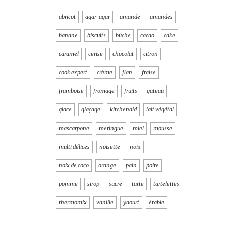
abricot
agar-agar
amande
amandes
banane
biscuits
bûche
cacao
cake
caramel
cerise
chocolat
citron
cook expert
crème
flan
fraise
framboise
fromage
fruits
gateau
glace
glaçage
kitchenaid
lait végétal
mascarpone
meringue
miel
mousse
multi délices
noisette
noix
noix de coco
orange
pain
poire
pomme
sirop
sucre
tarte
tartelettes
thermomix
vanille
yaourt
érable