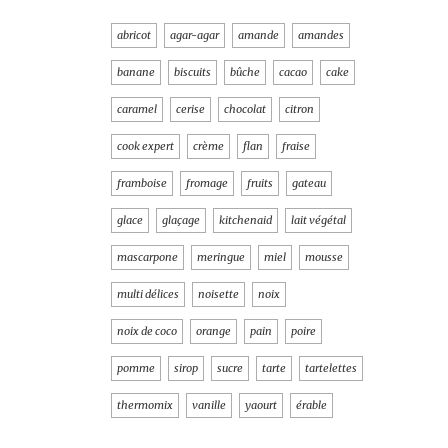
abricot
agar-agar
amande
amandes
banane
biscuits
bûche
cacao
cake
caramel
cerise
chocolat
citron
cook expert
crème
flan
fraise
framboise
fromage
fruits
gateau
glace
glaçage
kitchenaid
lait végétal
mascarpone
meringue
miel
mousse
multi délices
noisette
noix
noix de coco
orange
pain
poire
pomme
sirop
sucre
tarte
tartelettes
thermomix
vanille
yaourt
érable