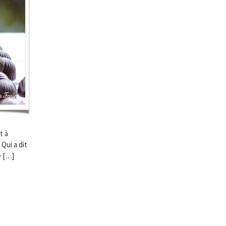
t à
Qui a dit
e […]