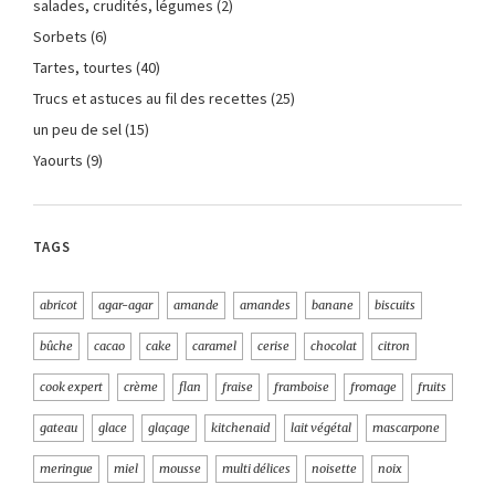
salades, crudités, légumes
(2)
Sorbets
(6)
Tartes, tourtes
(40)
Trucs et astuces au fil des recettes
(25)
un peu de sel
(15)
Yaourts
(9)
TAGS
abricot
agar-agar
amande
amandes
banane
biscuits
bûche
cacao
cake
caramel
cerise
chocolat
citron
cook expert
crème
flan
fraise
framboise
fromage
fruits
gateau
glace
glaçage
kitchenaid
lait végétal
mascarpone
meringue
miel
mousse
multi délices
noisette
noix