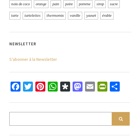
noix de coco
orange
pain
poire
pomme
sirop
sucre
tarte
tartelettes
thermomix
vanille
yaourt
érable
NEWSLETTER
S'abonner à la Newsletter
Facebook
Twitter
Pinterest
WhatsApp
Diaspora
Mastodon
Email
PrintFr
Part