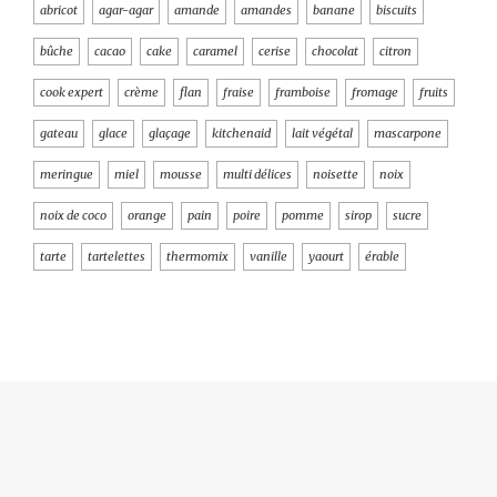
abricot
agar-agar
amande
amandes
banane
biscuits
bûche
cacao
cake
caramel
cerise
chocolat
citron
cook expert
crème
flan
fraise
framboise
fromage
fruits
gateau
glace
glaçage
kitchenaid
lait végétal
mascarpone
meringue
miel
mousse
multi délices
noisette
noix
noix de coco
orange
pain
poire
pomme
sirop
sucre
tarte
tartelettes
thermomix
vanille
yaourt
érable