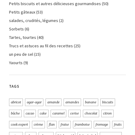
Petits biscuits et autres délicieuses gourmandises
(50)
Petits gâteaux
(53)
salades, crudités, légumes
(2)
Sorbets
(6)
Tartes, tourtes
(40)
Trucs et astuces au fil des recettes
(25)
un peu de sel
(15)
Yaourts
(9)
TAGS
abricot
agar-agar
amande
amandes
banane
biscuits
bûche
cacao
cake
caramel
cerise
chocolat
citron
cook expert
crème
flan
fraise
framboise
fromage
fruits