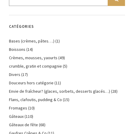
CATÉGORIES
Bases (crèmes, pâtes….)
(1)
Boissons
(14)
Crèmes, mousses, yaourts
(49)
crumble, gratin et compagnie
(5)
Divers
(17)
Douceurs hors catégorie
(11)
Envie de fraîcheur? (glaces, sorbets, desserts glacés…)
(28)
Flans, clafoutis, pudding & Co
(15)
Fromages
(10)
Gâteaux
(110)
Gâteaux de fête
(68)
Gaufres Crêpes & Co
(11)