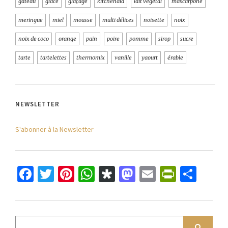
gateau
glace
glaçage
kitchenaid
lait végétal
mascarpone
meringue
miel
mousse
multi délices
noisette
noix
noix de coco
orange
pain
poire
pomme
sirop
sucre
tarte
tartelettes
thermomix
vanille
yaourt
érable
NEWSLETTER
S'abonner à la Newsletter
Facebook
Twitter
Pinterest
WhatsApp
Diaspora
Mastodon
Email
PrintFr
Part