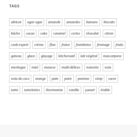
TAGS
abricot
agar-agar
amande
amandes
banane
biscuits
bûche
cacao
cake
caramel
cerise
chocolat
citron
cook expert
crème
flan
fraise
framboise
fromage
fruits
gateau
glace
glaçage
kitchenaid
lait végétal
mascarpone
meringue
miel
mousse
multi délices
noisette
noix
noix de coco
orange
pain
poire
pomme
sirop
sucre
tarte
tartelettes
thermomix
vanille
yaourt
érable