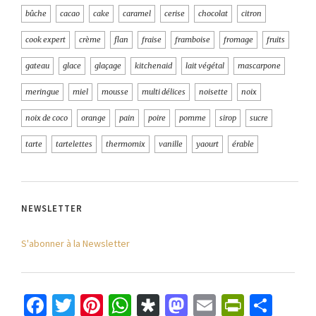
bûche
cacao
cake
caramel
cerise
chocolat
citron
cook expert
crème
flan
fraise
framboise
fromage
fruits
gateau
glace
glaçage
kitchenaid
lait végétal
mascarpone
meringue
miel
mousse
multi délices
noisette
noix
noix de coco
orange
pain
poire
pomme
sirop
sucre
tarte
tartelettes
thermomix
vanille
yaourt
érable
NEWSLETTER
S'abonner à la Newsletter
Facebook
Twitter
Pinterest
WhatsApp
Diaspora
Mastodon
Email
PrintFr
Part