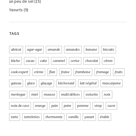
un peu de sel
(15)
Yaourts
(9)
TAGS
abricot
agar-agar
amande
amandes
banane
biscuits
bûche
cacao
cake
caramel
cerise
chocolat
citron
cook expert
crème
flan
fraise
framboise
fromage
fruits
gateau
glace
glaçage
kitchenaid
lait végétal
mascarpone
meringue
miel
mousse
multi délices
noisette
noix
noix de coco
orange
pain
poire
pomme
sirop
sucre
tarte
tartelettes
thermomix
vanille
yaourt
érable