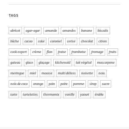
TAGS
abricot
agar-agar
amande
amandes
banane
biscuits
bûche
cacao
cake
caramel
cerise
chocolat
citron
cook expert
crème
flan
fraise
framboise
fromage
fruits
gateau
glace
glaçage
kitchenaid
lait végétal
mascarpone
meringue
miel
mousse
multi délices
noisette
noix
noix de coco
orange
pain
poire
pomme
sirop
sucre
tarte
tartelettes
thermomix
vanille
yaourt
érable