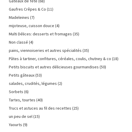
Gâteaux de fête
(68)
Gaufres Crêpes & Co
(11)
Madeleines
(7)
mijoteuse, cuisson douce
(4)
Multi Délices: desserts et fromages
(35)
Non classé
(4)
pains, viennoiseries et autres spécialités
(35)
Pâtes à tartiner, confitures, céréales, coulis, chutney & co
(18)
Petits biscuits et autres délicieuses gourmandises
(50)
Petits gâteaux
(53)
salades, crudités, légumes
(2)
Sorbets
(6)
Tartes, tourtes
(40)
Trucs et astuces au fil des recettes
(25)
un peu de sel
(15)
Yaourts
(9)