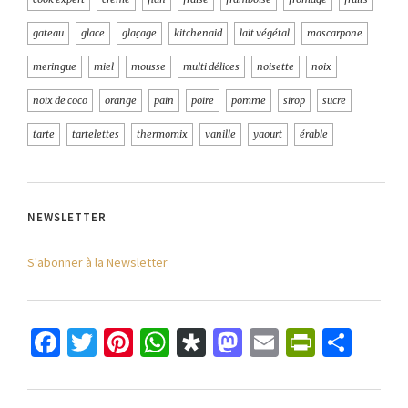
gateau
glace
glaçage
kitchenaid
lait végétal
mascarpone
meringue
miel
mousse
multi délices
noisette
noix
noix de coco
orange
pain
poire
pomme
sirop
sucre
tarte
tartelettes
thermomix
vanille
yaourt
érable
NEWSLETTER
S'abonner à la Newsletter
Facebook
Twitter
Pinterest
WhatsApp
Diaspora
Mastodon
Email
PrintFr
Part