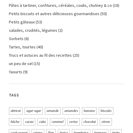
Pâtes à tartiner, confitures, céréales, coulis, chutney & co
(18)
Petits biscuits et autres délicieuses gourmandises
(50)
Petits gâteaux
(53)
salades, crudités, légumes
(2)
Sorbets
(6)
Tartes, tourtes
(40)
Trucs et astuces au fil des recettes
(25)
un peu de sel
(15)
Yaourts
(9)
TAGS
abricot
agar-agar
amande
amandes
banane
biscuits
bûche
cacao
cake
caramel
cerise
chocolat
citron
cook expert
crème
flan
fraise
framboise
fromage
fruits